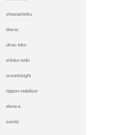
showashinku
diavac
ulvac-kiko
shinko-seiki
oceaninsight
nippon-stabilizer
elena-e
sanritz