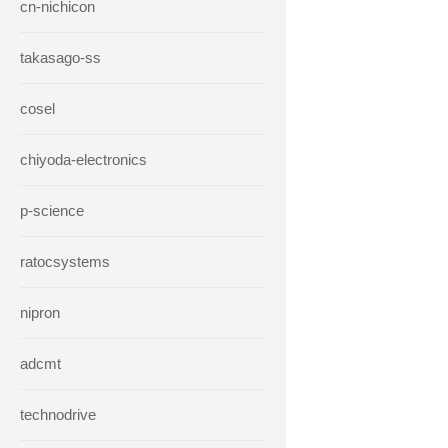
cn-nichicon
takasago-ss
cosel
chiyoda-electronics
p-science
ratocsystems
nipron
adcmt
technodrive