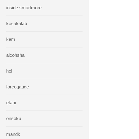
inside.smartmore
kosakalab
kem
aicohsha
hel
forcegauge
etani
onsoku
mandk