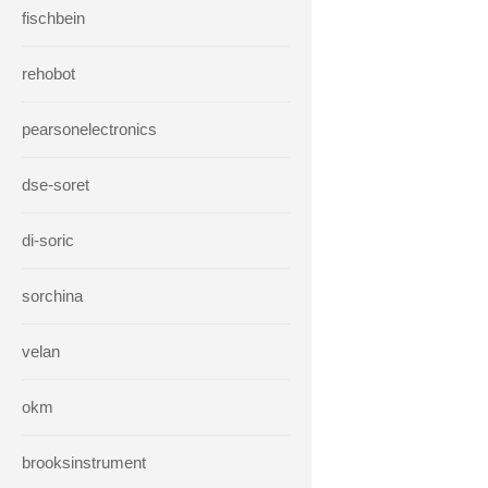
fischbein
rehobot
pearsonelectronics
dse-soret
di-soric
sorchina
velan
okm
brooksinstrument