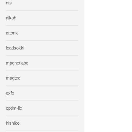
nts
aikoh
attonic
leadsokki
magnetlabo
magtec
exfo
optim-llc
hishiko