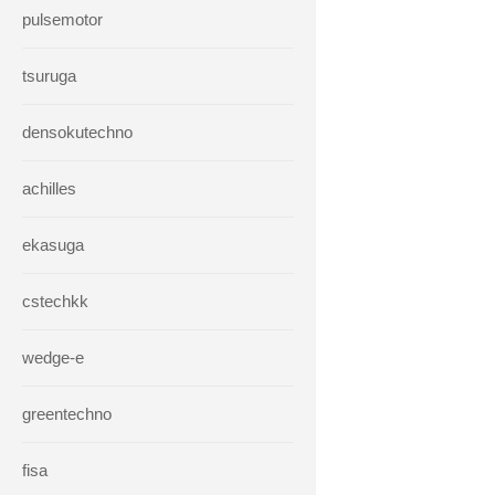
pulsemotor
tsuruga
densokutechno
achilles
ekasuga
cstechkk
wedge-e
greentechno
fisa