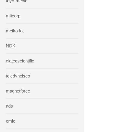
toyo-medic
mticorp
meiko-kk
NDK
giatecscientific
teledyneisco
magnetforce
ads
emic