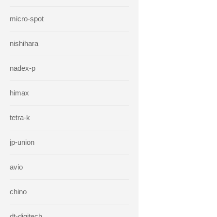
micro-spot
nishihara
nadex-p
himax
tetra-k
jp-union
avio
chino
dt-digitech