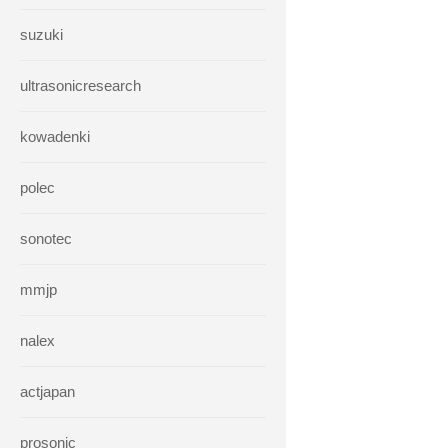
suzuki
ultrasonicresearch
kowadenki
polec
sonotec
mmjp
nalex
actjapan
prosonic