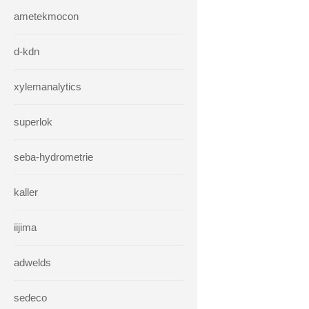
ametekmocon
d-kdn
xylemanalytics
superlok
seba-hydrometrie
kaller
iijima
adwelds
sedeco