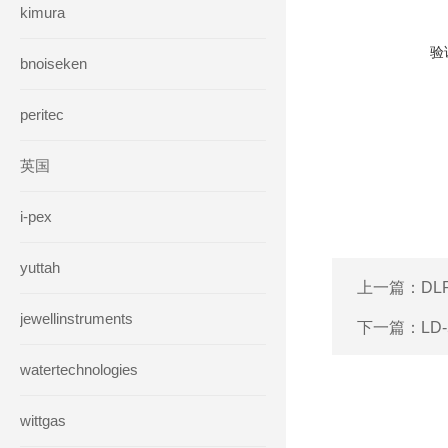
kimura
验
bnoiseken
peritec
英国
i-pex
yuttah
上一篇：
DL
jewellinstruments
下一篇：
LD
watertechnologies
wittgas