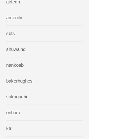
airtech
amenity
sbfs
shuwaind
nankoab
bakerhughes
sakaguchi
orihara
ktr