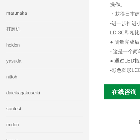
操作。
marunaka
・获得日本建
-进一步推进
打磨机
LD-3C型相
● 测量完成
heidon
- 这是一个
yasuda
● 通过LE
-彩色图形L
nittoh
在线咨询
daieikagakuseiki
santest
midori