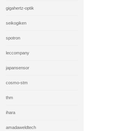
gigahertz-optik
seikogiken
spotron
leccompany
japansensor
cosmo-stm
thm
ihara
amadaweldtech