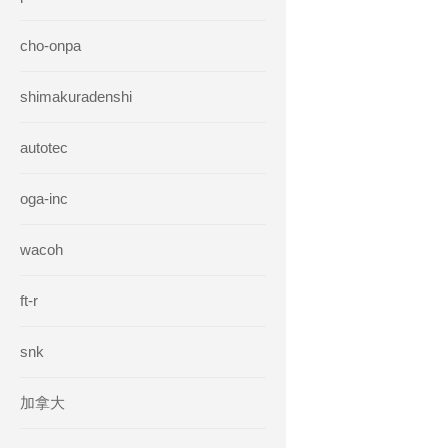
cho-onpa
shimakuradenshi
autotec
oga-inc
wacoh
ft-r
snk
加拿大