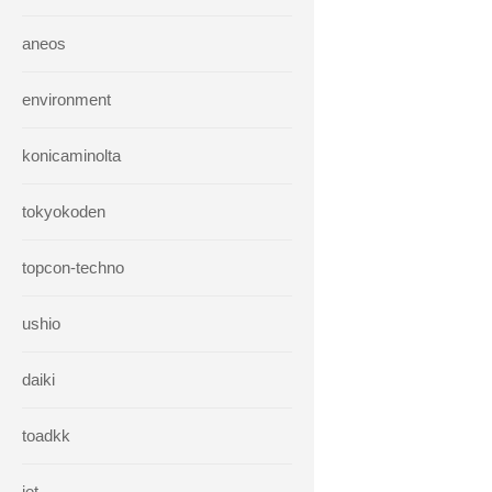
aneos
environment
konicaminolta
tokyokoden
topcon-techno
ushio
daiki
toadkk
iet