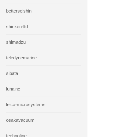
betterseishin
shinken-ltd
shimadzu
teledynemarine
sibata
lunainc
leica-microsystems
osakavacuum
technofine