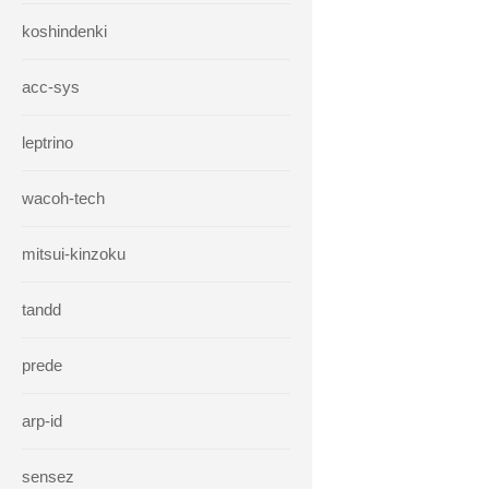
koshindenki
acc-sys
leptrino
wacoh-tech
mitsui-kinzoku
tandd
prede
arp-id
sensez