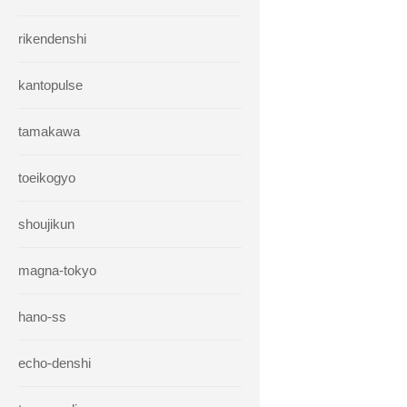
rikendenshi
kantopulse
tamakawa
toeikogyo
shoujikun
magna-tokyo
hano-ss
echo-denshi