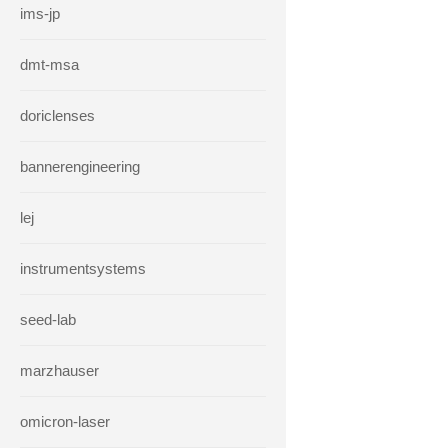
ims-jp
dmt-msa
doriclenses
bannerengineering
lej
instrumentsystems
seed-lab
marzhauser
omicron-laser