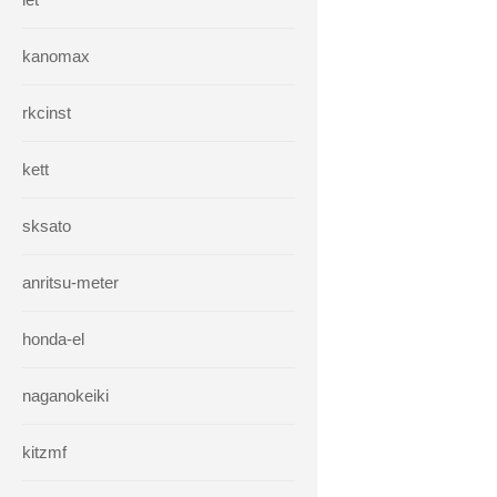
kanomax
rkcinst
kett
sksato
anritsu-meter
honda-el
naganokeiki
kitzmf