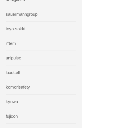
sauermanngroup
toyo-sokki
r*tem
unipulse
loadcell
komorisafety
kyowa
fujicon