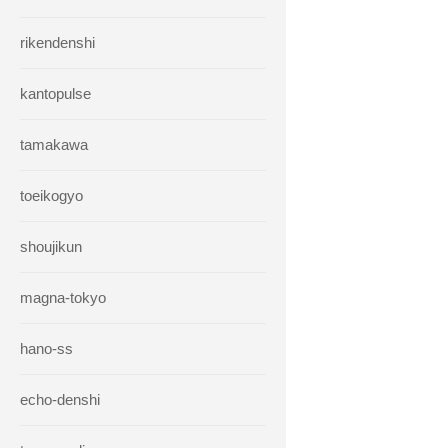
rikendenshi
kantopulse
tamakawa
toeikogyo
shoujikun
magna-tokyo
hano-ss
echo-denshi