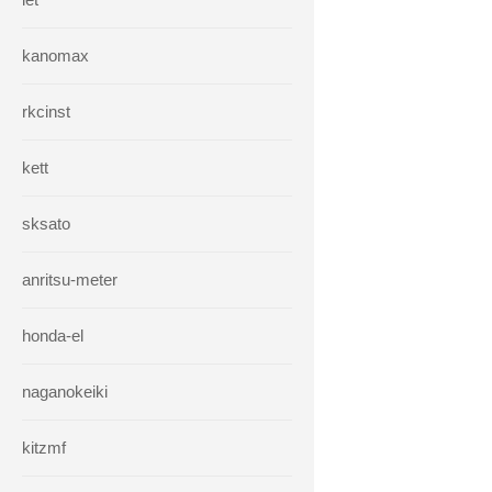
kanomax
rkcinst
kett
sksato
anritsu-meter
honda-el
naganokeiki
kitzmf