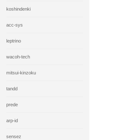
koshindenki
acc-sys
leptrino
wacoh-tech
mitsui-kinzoku
tandd
prede
arp-id
sensez