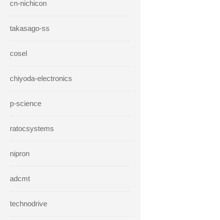
cn-nichicon
takasago-ss
cosel
chiyoda-electronics
p-science
ratocsystems
nipron
adcmt
technodrive