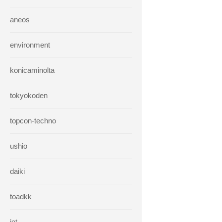
aneos
environment
konicaminolta
tokyokoden
topcon-techno
ushio
daiki
toadkk
iet