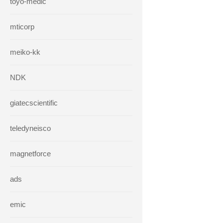
toyo-medic
mticorp
meiko-kk
NDK
giatecscientific
teledyneisco
magnetforce
ads
emic