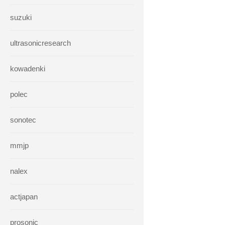
suzuki
ultrasonicresearch
kowadenki
polec
sonotec
mmjp
nalex
actjapan
prosonic