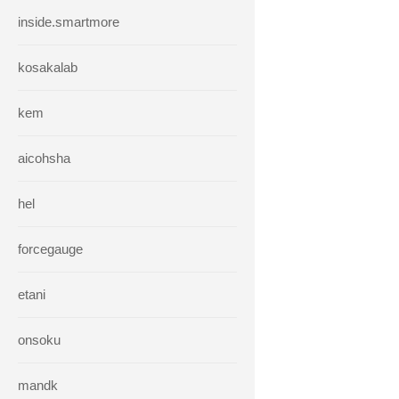
inside.smartmore
kosakalab
kem
aicohsha
hel
forcegauge
etani
onsoku
mandk