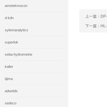
ametekmocon
上一篇：
DP
d-kdn
下一篇：
HL
xylemanalytics
superlok
seba-hydrometrie
kaller
iijima
adwelds
sedeco