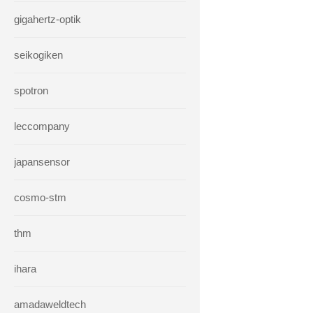
gigahertz-optik
seikogiken
spotron
leccompany
japansensor
cosmo-stm
thm
ihara
amadaweldtech