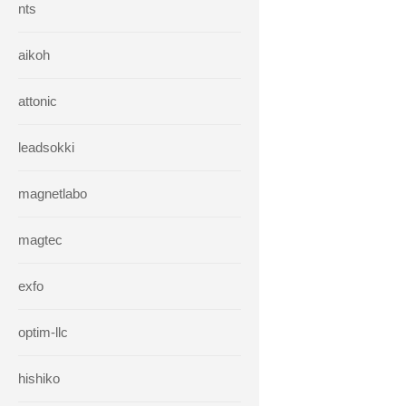
nts
aikoh
attonic
leadsokki
magnetlabo
magtec
exfo
optim-llc
hishiko