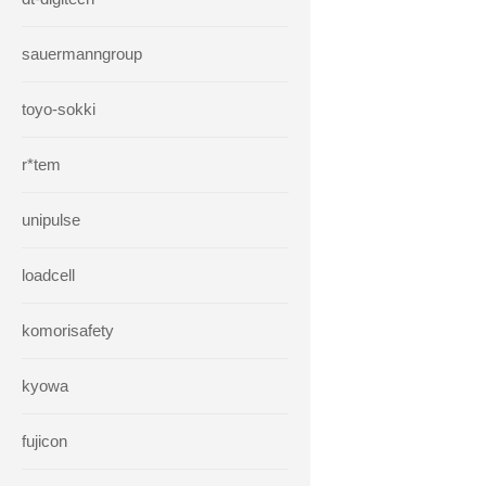
sauermanngroup
toyo-sokki
r*tem
unipulse
loadcell
komorisafety
kyowa
fujicon