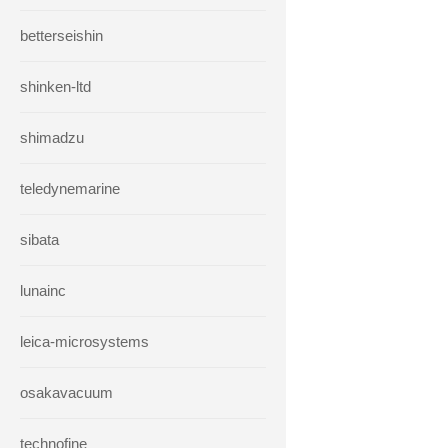
betterseishin
shinken-ltd
shimadzu
teledynemarine
sibata
lunainc
leica-microsystems
osakavacuum
technofine