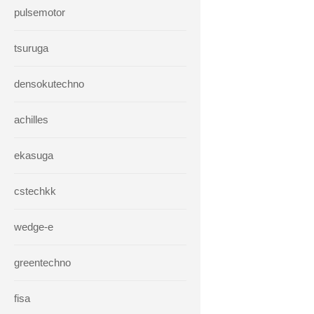
pulsemotor
tsuruga
densokutechno
achilles
ekasuga
cstechkk
wedge-e
greentechno
fisa