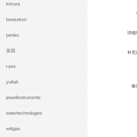
kimura
bnoiseken
详细
peritec
英国
补充
i-pex
yuttah
验
jewellinstruments
watertechnologies
wittgas