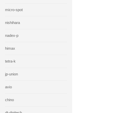
micro-spot
nishihara
nadex-p
himax
tetra-k
jp-union
avio
chino
dt-digitech