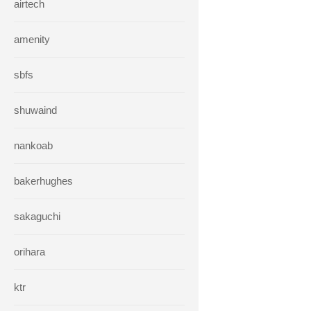
airtech
amenity
sbfs
shuwaind
nankoab
bakerhughes
sakaguchi
orihara
ktr