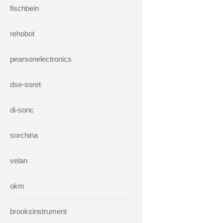
fischbein
rehobot
pearsonelectronics
dse-soret
di-soric
sorchina
velan
okm
brooksinstrument