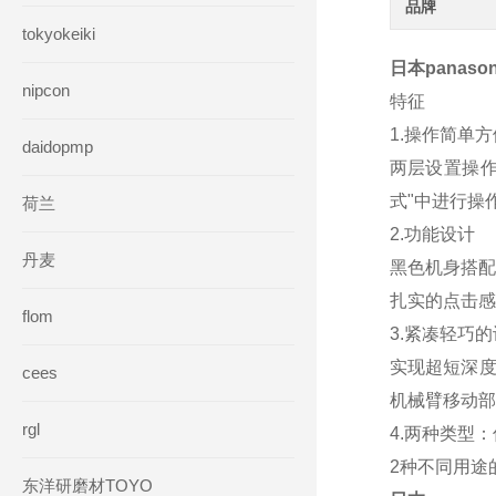
品牌
tokyokeiki
日本panas
nipcon
特征
1.操作简单方
daidopmp
两层设置操作
式"中进行操
荷兰
2.功能设计
丹麦
黑色机身搭配
扎实的点击感
flom
3.紧凑轻巧
实现超短深度
cees
机械臂移动部
rgl
4.两种类型
2种不同用途
东洋研磨材TOYO