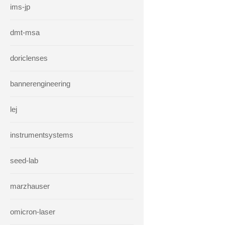
ims-jp
dmt-msa
doriclenses
bannerengineering
lej
instrumentsystems
seed-lab
marzhauser
omicron-laser