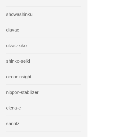
showashinku
diavac
ulvac-kiko
shinko-seiki
oceaninsight
nippon-stabilizer
elena-e
sanritz