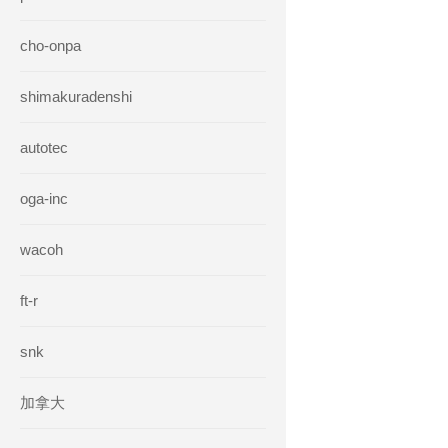
cho-onpa
shimakuradenshi
autotec
oga-inc
wacoh
ft-r
snk
加拿大