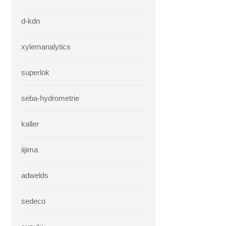
d-kdn
xylemanalytics
superlok
seba-hydrometrie
kaller
iijima
adwelds
sedeco