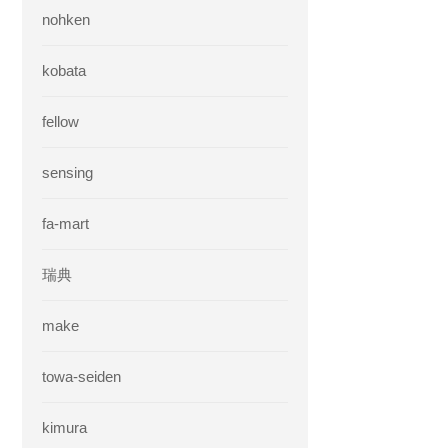
nohken
kobata
fellow
sensing
fa-mart
瑞典
make
towa-seiden
kimura