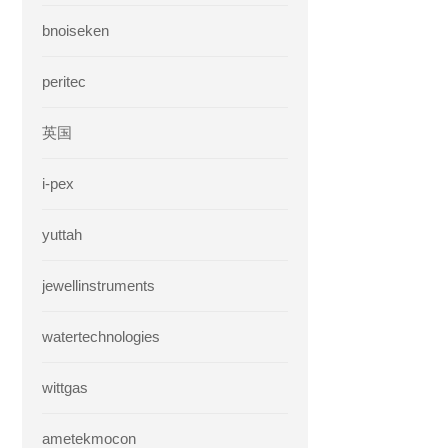
bnoiseken
peritec
英国
i-pex
yuttah
jewellinstruments
watertechnologies
wittgas
ametekmocon