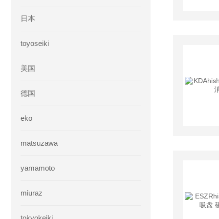
日本
toyoseiki
美国
德国
eko
matsuzawa
yamamoto
miuraz
tokyokeiki