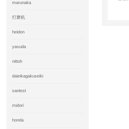
marunaka
打磨机
heidon
yasuda
nittoh
daieikagakuseiki
santest
midori
honda