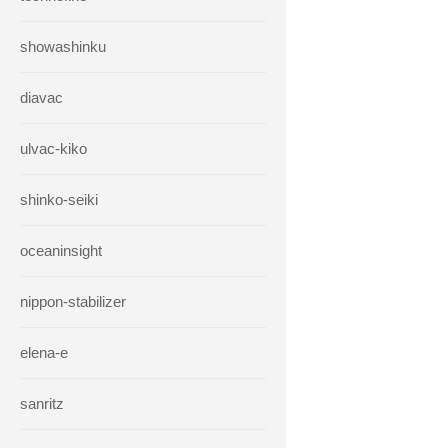
showashinku
diavac
ulvac-kiko
shinko-seiki
oceaninsight
nippon-stabilizer
elena-e
sanritz