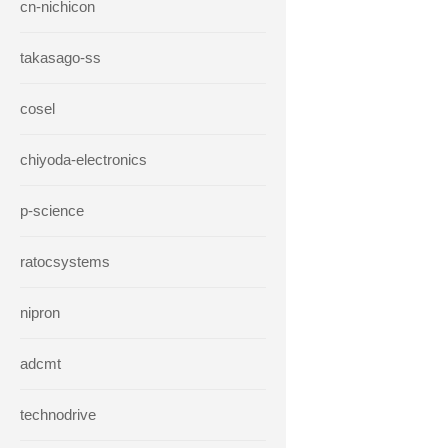
cn-nichicon
takasago-ss
cosel
chiyoda-electronics
p-science
ratocsystems
nipron
adcmt
technodrive