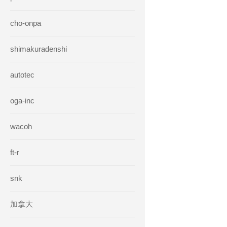
cho-onpa
shimakuradenshi
autotec
oga-inc
wacoh
ft-r
snk
加拿大