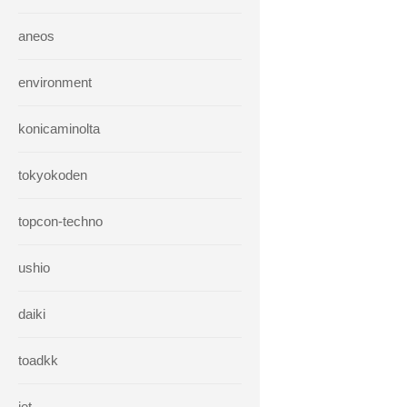
aneos
environment
konicaminolta
tokyokoden
topcon-techno
ushio
daiki
toadkk
iet