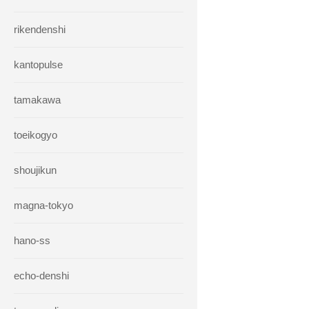
rikendenshi
kantopulse
tamakawa
toeikogyo
shoujikun
magna-tokyo
hano-ss
echo-denshi