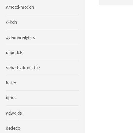
ametekmocon
d-kdn
xylemanalytics
superlok
seba-hydrometrie
kaller
iijima
adwelds
sedeco