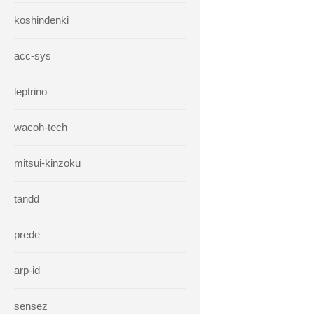
koshindenki
acc-sys
leptrino
wacoh-tech
mitsui-kinzoku
tandd
prede
arp-id
sensez