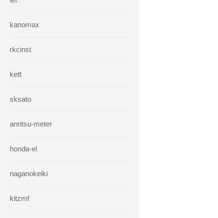
kanomax
rkcinst
kett
sksato
anritsu-meter
honda-el
naganokeiki
kitzmf