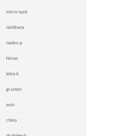
micro-spot
nishihara
nadex-p
himax
tetra-k
jp-union
avio
chino
dt-digitech