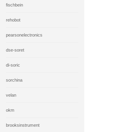
fischbein
rehobot
pearsonelectronics
dse-soret
di-soric
sorchina
velan
okm
brooksinstrument