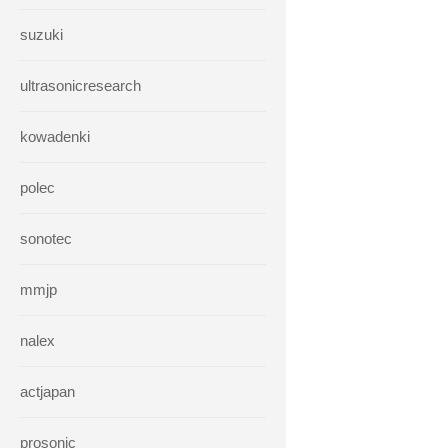
suzuki
ultrasonicresearch
kowadenki
polec
sonotec
mmjp
nalex
actjapan
prosonic