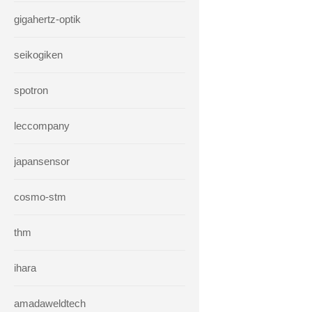
gigahertz-optik
seikogiken
spotron
leccompany
japansensor
cosmo-stm
thm
ihara
amadaweldtech