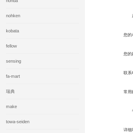
honda
nohken
kobata
您的
fellow
您的
sensing
联系
fa-mart
瑞典
常用
make
towa-seiden
详细