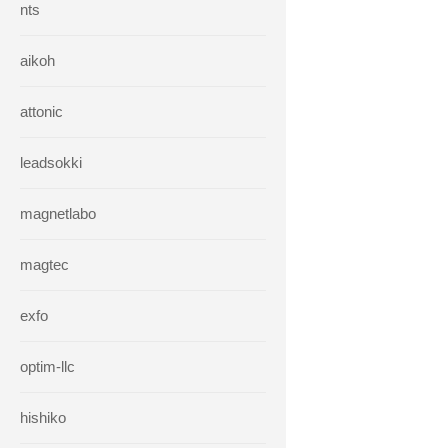
nts
aikoh
attonic
leadsokki
magnetlabo
magtec
exfo
optim-llc
hishiko