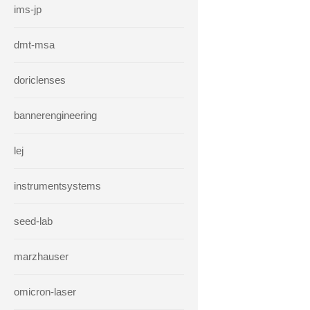
ims-jp
dmt-msa
doriclenses
bannerengineering
lej
instrumentsystems
seed-lab
marzhauser
omicron-laser