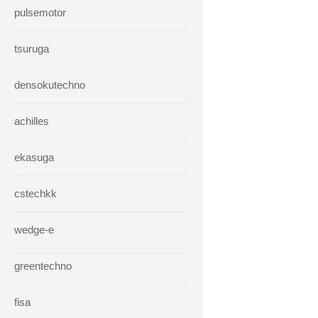
pulsemotor
tsuruga
densokutechno
achilles
ekasuga
cstechkk
wedge-e
greentechno
fisa