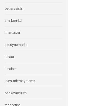
betterseishin
shinken-ltd
shimadzu
teledynemarine
sibata
lunainc
leica-microsystems
osakavacuum
technofine