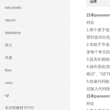
品牌
tokyokeiki
日本panas
nipcon
特征
1.两个易于
daidopmp
置时提供出色
2.有助于节
荷兰
使每个单元的
丹麦
3.提高长期
4.操作系统
flom
模式"、“SE
5.快速代码
cees
过输入代码快
rgl
日本panas
特征
东洋研磨材TOYO