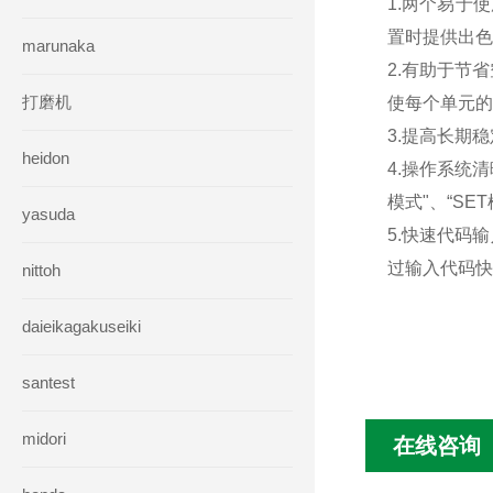
1.两个易于
置时提供出色
marunaka
2.有助于节
打磨机
使每个单元的
3.提高长期
heidon
4.操作系统
模式"、“SE
yasuda
5.快速代码
过输入代码快
nittoh
daieikagakuseiki
santest
midori
在线咨询