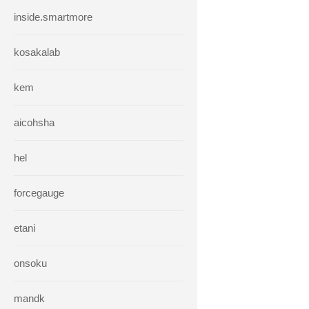
inside.smartmore
kosakalab
kem
aicohsha
hel
forcegauge
etani
onsoku
mandk