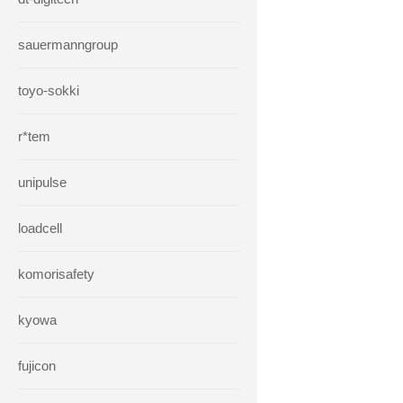
sauermanngroup
toyo-sokki
r*tem
unipulse
loadcell
komorisafety
kyowa
fujicon