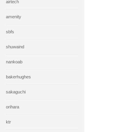
airtech
amenity
sbfs
shuwaind
nankoab
bakerhughes
sakaguchi
orihara
ktr