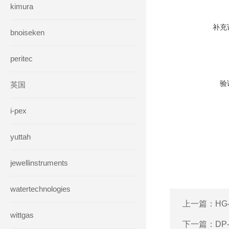
kimura
补充
bnoiseken
peritec
验
英国
i-pex
yuttah
jewellinstruments
watertechnologies
上一篇：
HG
wittgas
下一篇：
DP