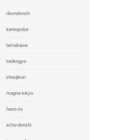
rikendenshi
kantopulse
tamakawa
toeikogyo
shoujikun
magna-tokyo
hano-ss
echo-denshi