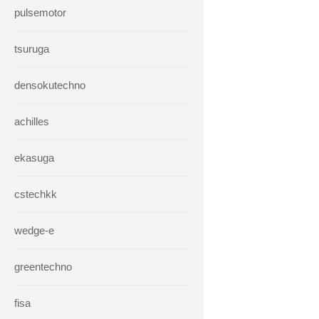
pulsemotor
tsuruga
densokutechno
achilles
ekasuga
cstechkk
wedge-e
greentechno
fisa