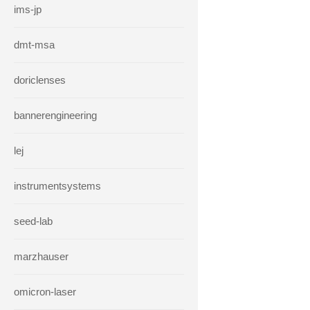
ims-jp
dmt-msa
doriclenses
bannerengineering
lej
instrumentsystems
seed-lab
marzhauser
omicron-laser