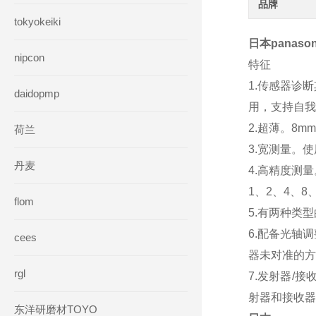
品牌
tokyokeiki
日本panas
nipcon
特征
1.传感器诊
daidopmp
用，支持自我
2.超薄。8
荷兰
3.宽测量。
丹麦
4.高精度测量
1、2、4、8、1
flom
5.有两种类
6.配备光轴
cees
器未对准的方
rgl
7.发射器/
射器和接收器
东洋研磨材TOYO