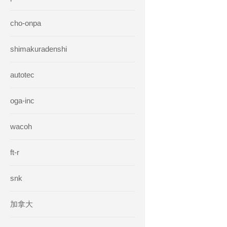
cho-onpa
shimakuradenshi
autotec
oga-inc
wacoh
ft-r
snk
加拿大