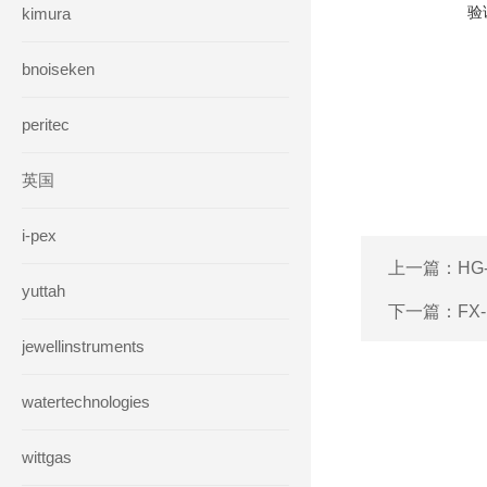
验
kimura
bnoiseken
peritec
英国
i-pex
上一篇：
HG
yuttah
下一篇：
FX
jewellinstruments
watertechnologies
wittgas