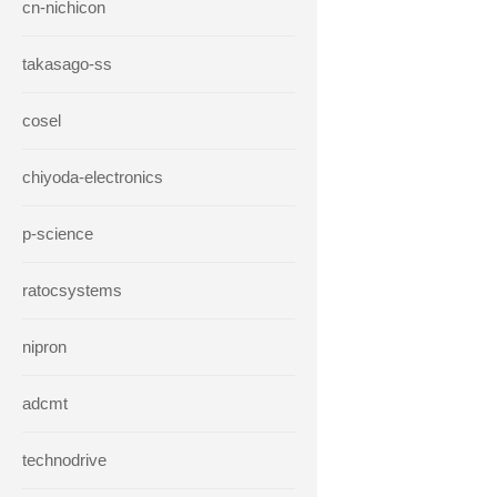
cn-nichicon
takasago-ss
cosel
chiyoda-electronics
p-science
ratocsystems
nipron
adcmt
technodrive