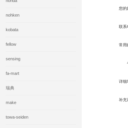
honda
您的
nohken
联系
kobata
fellow
常用
sensing
fa-mart
详细
瑞典
补充
make
towa-seiden