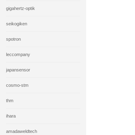
gigahertz-optik
seikogiken
spotron
leccompany
japansensor
cosmo-stm
thm
ihara
amadaweldtech