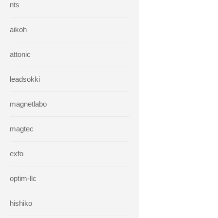
nts
aikoh
attonic
leadsokki
magnetlabo
magtec
exfo
optim-llc
hishiko