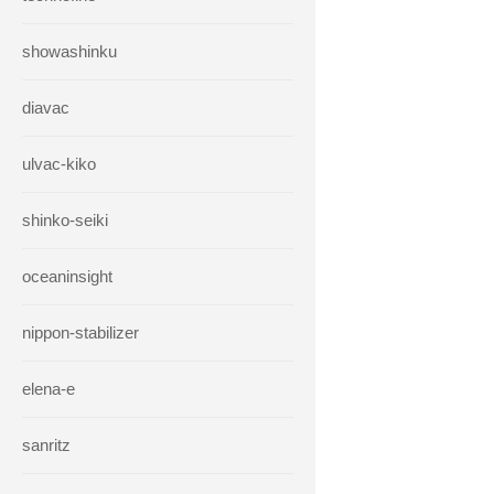
showashinku
diavac
ulvac-kiko
shinko-seiki
oceaninsight
nippon-stabilizer
elena-e
sanritz