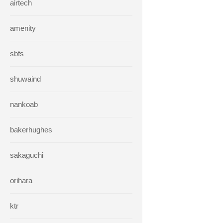
airtech
amenity
sbfs
shuwaind
nankoab
bakerhughes
sakaguchi
orihara
ktr