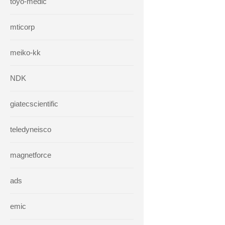
toyo-medic
mticorp
meiko-kk
NDK
giatecscientific
teledyneisco
magnetforce
ads
emic