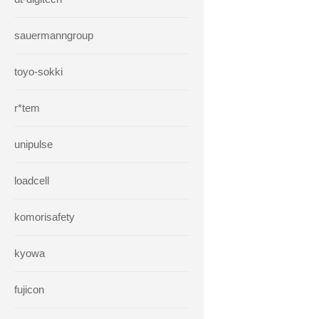
sauermanngroup
toyo-sokki
r*tem
unipulse
loadcell
komorisafety
kyowa
fujicon