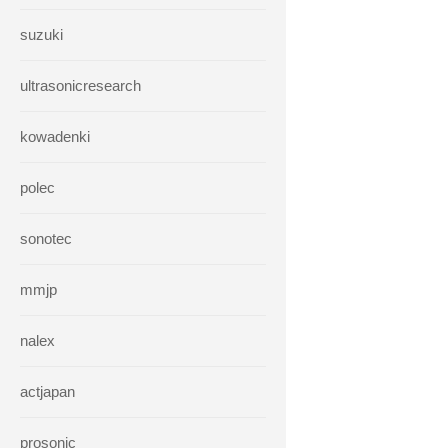
suzuki
ultrasonicresearch
kowadenki
polec
sonotec
mmjp
nalex
actjapan
prosonic