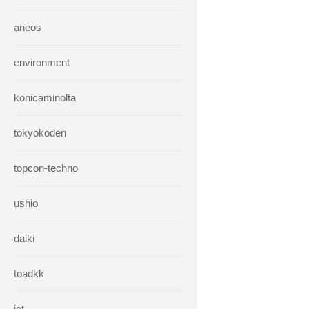
aneos
environment
konicaminolta
tokyokoden
topcon-techno
ushio
daiki
toadkk
iet