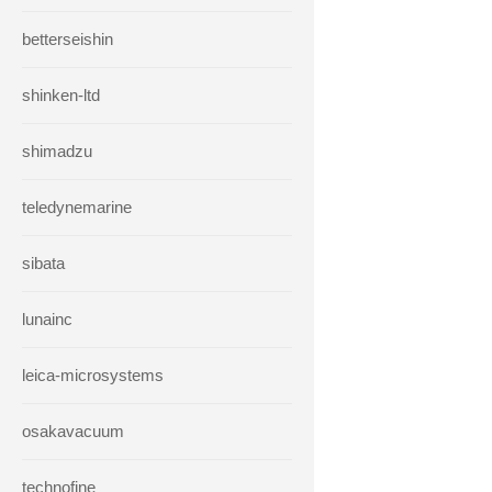
betterseishin
shinken-ltd
shimadzu
teledynemarine
sibata
lunainc
leica-microsystems
osakavacuum
technofine