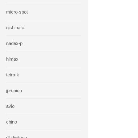
micro-spot
nishihara
nadex-p
himax
tetra-k
jp-union
avio
chino
dt-digitech