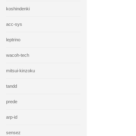
koshindenki
acc-sys
leptrino
wacoh-tech
mitsui-kinzoku
tandd
prede
arp-id
sensez