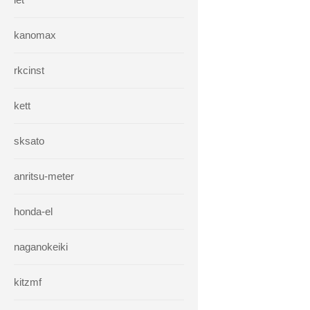
kanomax
rkcinst
kett
sksato
anritsu-meter
honda-el
naganokeiki
kitzmf