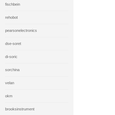
fischbein
rehobot
pearsonelectronics
dse-soret
di-soric
sorchina
velan
okm
brooksinstrument