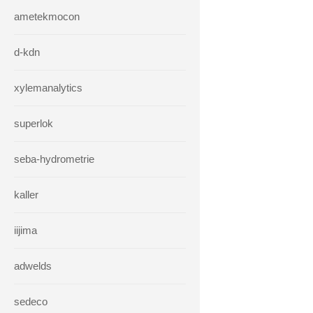
ametekmocon
d-kdn
xylemanalytics
superlok
seba-hydrometrie
kaller
iijima
adwelds
sedeco