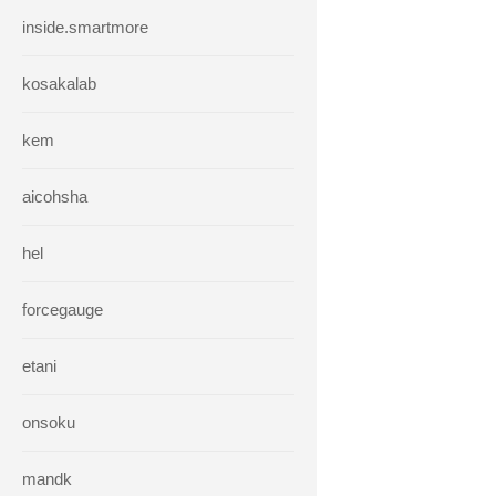
inside.smartmore
kosakalab
kem
aicohsha
hel
forcegauge
etani
onsoku
mandk