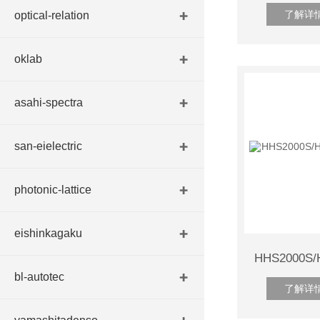
了解详
optical-relation
oklab
asahi-spectra
san-eielectric
photonic-lattice
eishinkagaku
bl-autotec
了解详