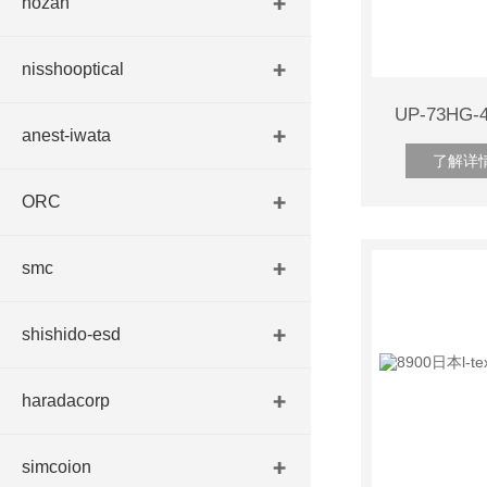
hozan
nisshooptical
UP-73HG
anest-iwata
了解详
ORC
smc
shishido-esd
haradacorp
simcoion