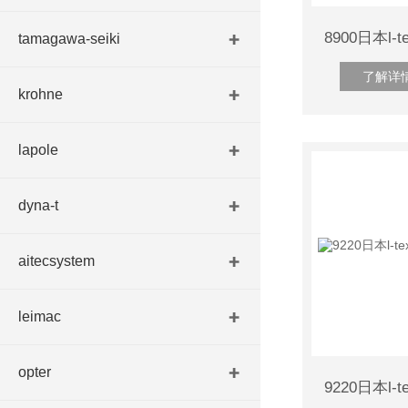
tamagawa-seiki
了解详
krohne
lapole
dyna-t
aitecsystem
leimac
opter