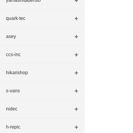
yamashitadenso
quark-tec
asey
ccs-inc
hikarishop
s-vans
nidec
h-repic