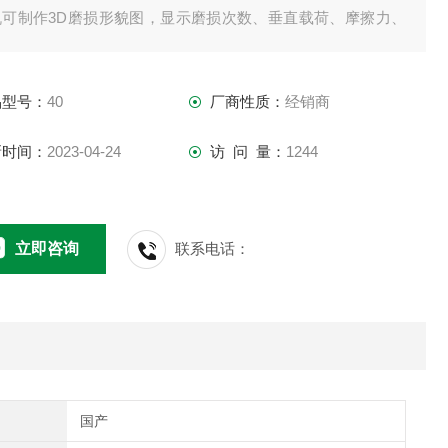
机可制作3D磨损形貌图，显示磨损次数、垂直载荷、摩擦力、
损体积之间的关系，并在一次测量中用一个试件确定磨损过渡
应的临界载荷。
品型号：
40
厂商性质：
经销商
新时间：
2023-04-24
访 问 量：
1244
立即咨询
联系电话：
国产