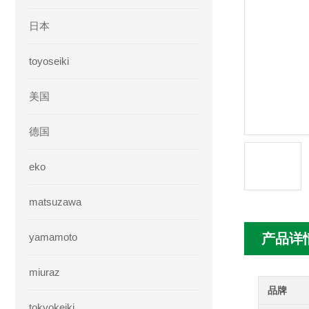
日本
toyoseiki
美国
德国
eko
matsuzawa
yamamoto
产品详
miuraz
品牌
tokyokeiki