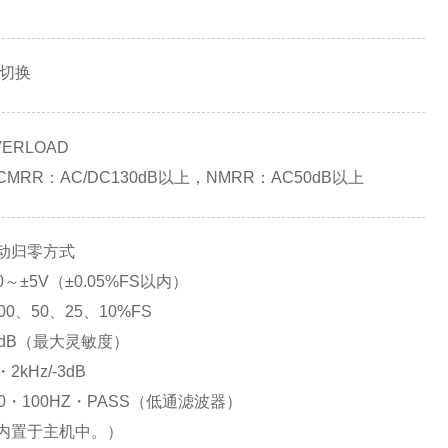
载切换
ERLOAD
RR：AC/DC130dB以上，NMRR：AC50dB以上
动归零方式
±5V（±0.05%FS以内）
0、50、25、10%FS
dB（最大灵敏度）
kHz/-3dB
0・100HZ・PASS（低通滤波器）
内置于主机中。）