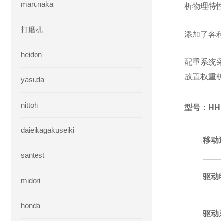
marunaka
析物理特
打磨机
添加了各
heidon
配重系统采
放置权重
yasuda
nittoh
型号：HHS
daieikagakuseiki
移动
santest
驱动
midori
honda
驱动