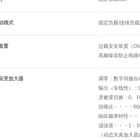
动模式
固定负载/连续负
装置
过载安全装置（OV
高频噪音防止电路CM
应变放大器
调零：数字伺服自
输出（非线性）：0～
灵敏度切换：0、10
信噪比・・・・60
响应频率特性・・・2
滤波器・・・1・1
（动态失真放大器