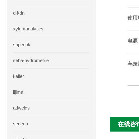
d-kdn
使用
xylemanalytics
电源
superlok
seba-hydrometrie
车身
kaller
iijima
adwelds
在线咨
sedeco