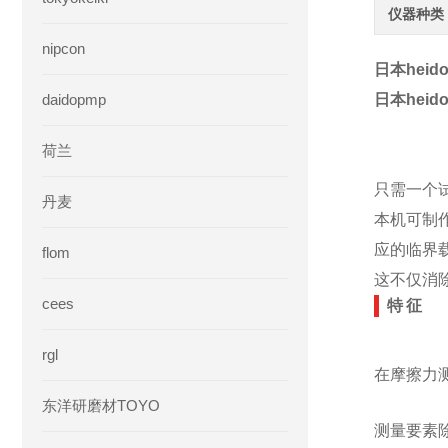
仪器种类
nipcon
日本hei
daidopmp
日本hei
荷兰
只需一个
丹麦
本机可制
应的临界
flom
这不仅消
cees
特征
rgl
在摩擦力
东洋研磨材TOYO
测量要素