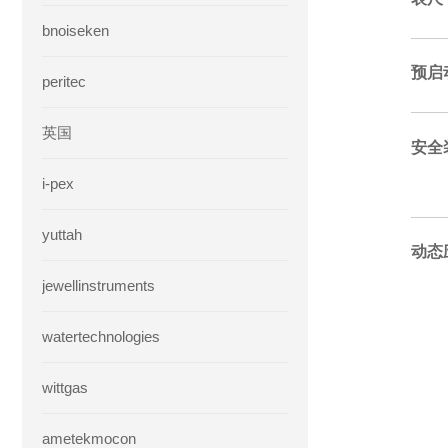
bnoiseken
预启
peritec
英国
安全
i-pex
yuttah
动态
jewellinstruments
watertechnologies
wittgas
ametekmocon