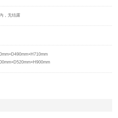
H内，无结露
0mm×D490mm×H710mm
00mm×D520mm×H900mm