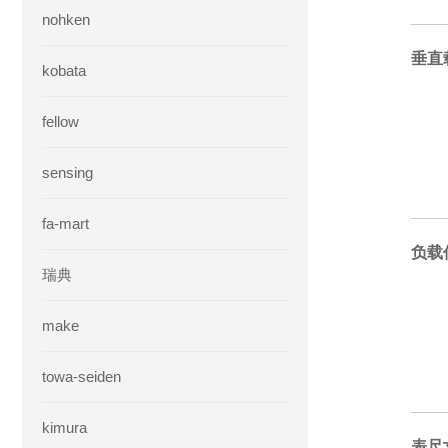
nohken
垂直
kobata
fellow
sensing
fa-mart
负载
瑞典
make
towa-seiden
kimura
表尺