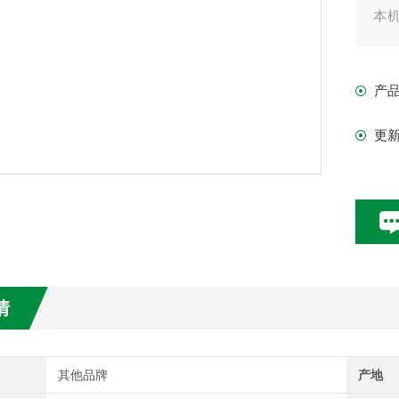
本
磨
对
产
更
情
其他品牌
产地