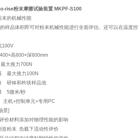
no-rise粉末摩擦试验装置
MKPF-S100
粉末的机械性能
mL 的样品体积即可对粉末机械性能进行全面评估。还可以在温度
100V
00×高600×深600mm
最大推力700N
 最大推力100N
分 研钵和杵状样品池
 5微米/秒
主机+控制单元+专用PC
场景]
 评价材料添加对物理性能的影响
制造粉末 负载下流动性评价