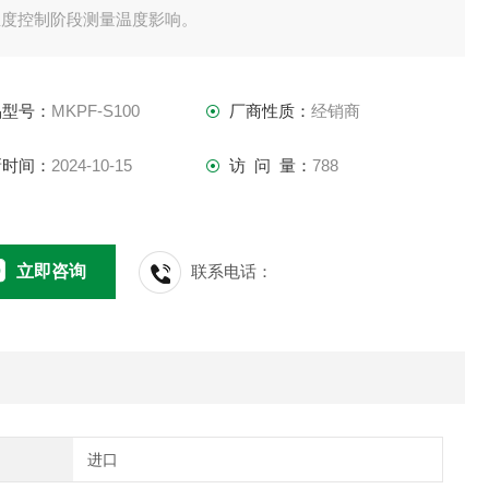
温度控制阶段测量温度影响。
于这些场景]
池材料 评价材料添加对物理性能的影响
品型号：
MKPF-S100
厂商性质：
经销商
属增材制造粉末 负载下流动性评价
疗材料 压片过程中过度粘附特性的评价
新时间：
2024-10-15
访 问 量：
788
工产品 温度或负载下的流动性评估
妆品 替代感官评估（例如皮肤感觉）
立即咨询
联系电话：
进口