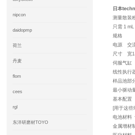
日本tech
nipcon
测量散装
只需 1 
daidopmp
规格
电源 交流
荷兰
尺寸 宽14
丹麦
伺服气缸 
线性执行器
flom
样品池部
最小驱动量
cees
基本配置 
rgl
[用于这些
电池材料
东洋研磨材TOYO
金属增材