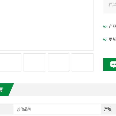
在
[用
电
产
金
医
更
化
化
情
其他品牌
产地