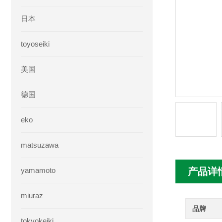
日本
toyoseiki
美国
德国
eko
matsuzawa
yamamoto
产品详
miuraz
品牌
tokyokeiki