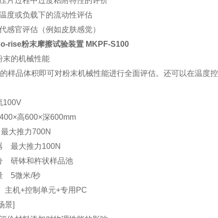
 压片过程中过度粘附特性的评价
 温度或负载下的流动性评估
替代感官评估（例如皮肤感觉）
no-rise粉末摩擦试验装置
MKPF-S100
粉末的机械性能
mL 的样品体积即可对粉末机械性能进行全面评估。还可以在温度
100V
00×高600×深600mm
最大推力700N
 最大推力100N
分 研钵和杵状样品池
 5微米/秒
主机+控制单元+专用PC
场景]