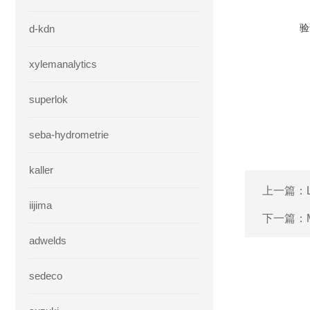
验
d-kdn
xylemanalytics
superlok
seba-hydrometrie
kaller
上一篇：
iijima
下一篇：
adwelds
sedeco