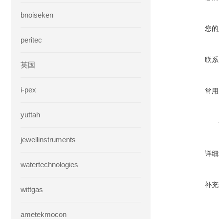
bnoiseken
您的
peritec
联系
英国
i-pex
常用
yuttah
jewellinstruments
详细
watertechnologies
补充
wittgas
ametekmocon