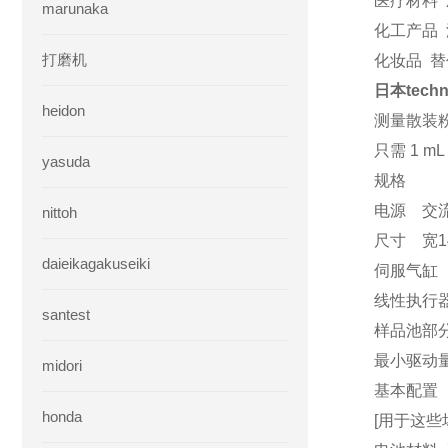
医疗材料
marunaka
化工产品
打磨机
化妆品 
日本tech
heidon
测量散装
只需 1 
yasuda
规格
电源 交流
nittoh
尺寸 宽14
daieikagakuseiki
伺服气缸 
线性执行器
santest
样品池部
最小驱动量
midori
基本配置 
honda
[用于这些