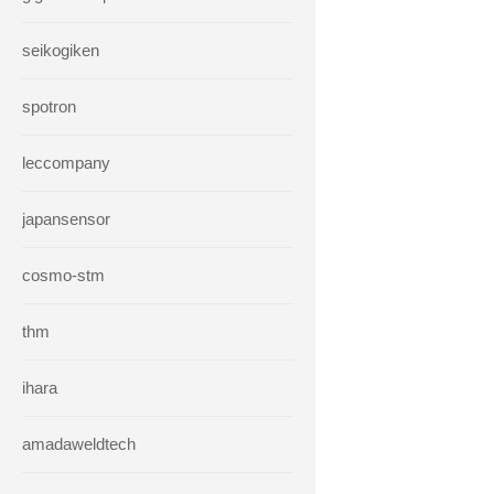
seikogiken
spotron
leccompany
japansensor
cosmo-stm
thm
ihara
amadaweldtech