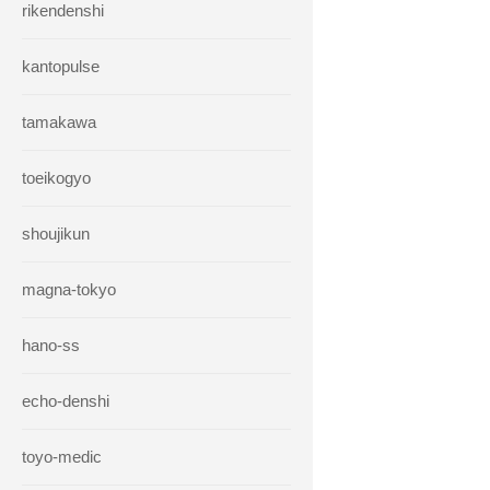
rikendenshi
kantopulse
tamakawa
toeikogyo
shoujikun
magna-tokyo
hano-ss
echo-denshi
toyo-medic