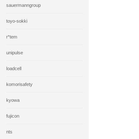
sauermanngroup
toyo-sokki
r*tem
unipulse
loadcell
komorisafety
kyowa
fujicon
nts