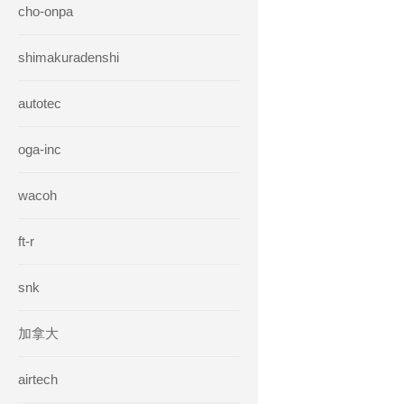
cho-onpa
shimakuradenshi
autotec
oga-inc
wacoh
ft-r
snk
加拿大
airtech