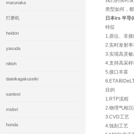
我们的实时发
marunaka
类型如何，
打磨机
日本irs 半
特征
heidon
1.原位、非
2.实时发射
yasuda
3.实现高灵
4.支持高采样
nittoh
5.接口丰富
daieikagakuseiki
6.ETA和D
目的
santest
1.RTP流程
2.物理气相
midori
3.CVD工艺
honda
4.蚀刻工艺