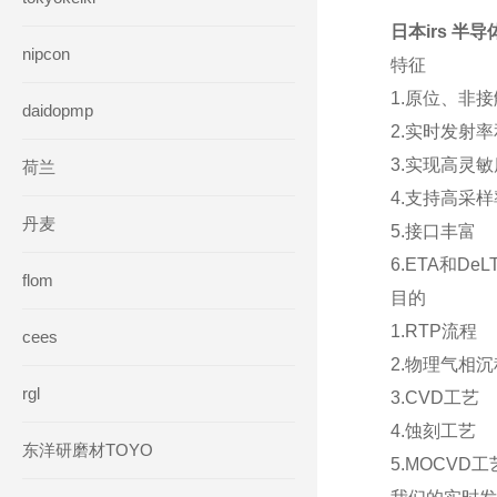
日本irs 半
nipcon
特征
1.原位、非
daidopmp
2.实时发射
3.实现高灵
荷兰
4.支持高采样
丹麦
5.接口丰富
6.ETA和D
flom
目的
1.RTP流程
cees
2.物理气相
rgl
3.CVD工艺
4.蚀刻工艺
东洋研磨材TOYO
5.MOCVD