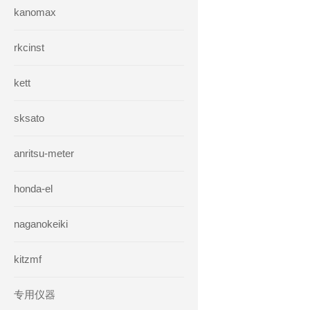
kanomax
rkcinst
kett
sksato
anritsu-meter
honda-el
naganokeiki
kitzmf
专用仪器