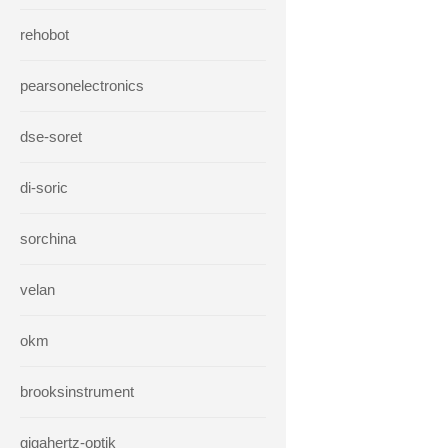
rehobot
pearsonelectronics
dse-soret
di-soric
sorchina
velan
okm
brooksinstrument
gigahertz-optik