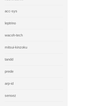
acc-sys
leptrino
wacoh-tech
mitsui-kinzoku
tandd
prede
arp-id
sensez