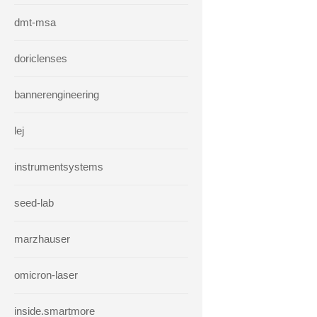
dmt-msa
doriclenses
bannerengineering
lej
instrumentsystems
seed-lab
marzhauser
omicron-laser
inside.smartmore