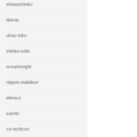
showashinku
diavac
ulvac-kiko
shinko-seiki
oceaninsight
nippon-stabilizer
elena-e
sanritz
cn-nichicon