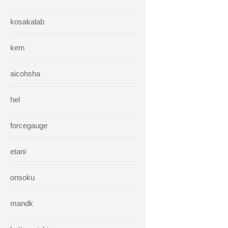
kosakalab
kem
aicohsha
hel
forcegauge
etani
onsoku
mandk