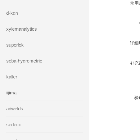
常用
d-kdn
xylemanalytics
详细
superlok
seba-hydrometrie
补充
kaller
iijima
验
adwelds
sedeco