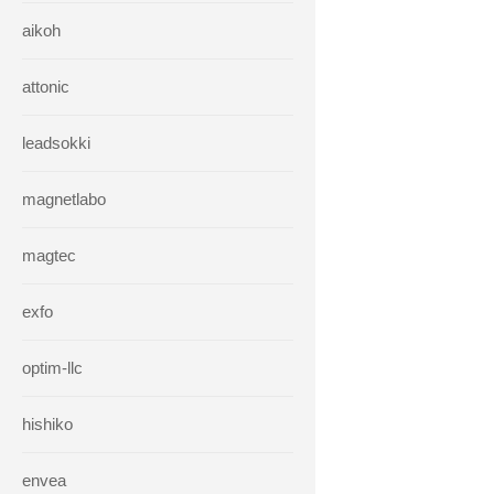
aikoh
attonic
leadsokki
magnetlabo
magtec
exfo
optim-llc
hishiko
envea