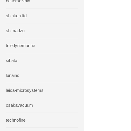
betterseishin
shinken-ltd
shimadzu
teledynemarine
sibata
lunainc
leica-microsystems
osakavacuum
technofine