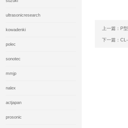
suzuki
ultrasonicresearch
上一篇：
P型
kowadenki
下一篇：
CL
polec
sonotec
mmjp
nalex
actjapan
prosonic