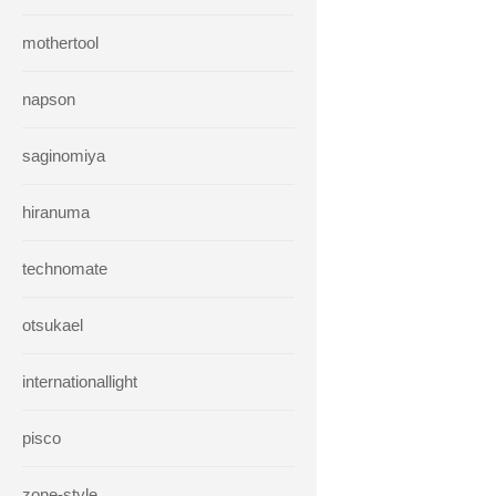
mothertool
napson
saginomiya
hiranuma
technomate
otsukael
internationallight
pisco
zone-style