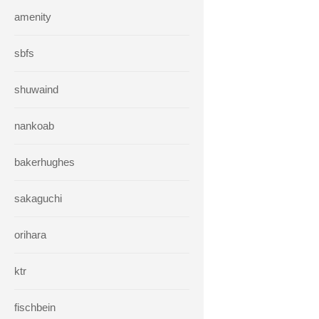
amenity
sbfs
shuwaind
nankoab
bakerhughes
sakaguchi
orihara
ktr
fischbein