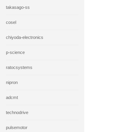
takasago-ss
cosel
chiyoda-electronics
p-science
ratocsystems
nipron
adcmt
technodrive
pulsemotor