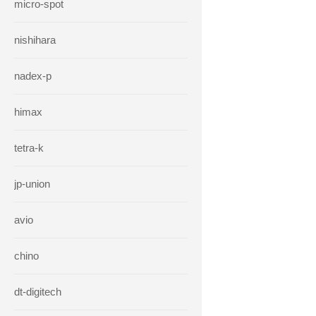
micro-spot
nishihara
nadex-p
himax
tetra-k
jp-union
avio
chino
dt-digitech