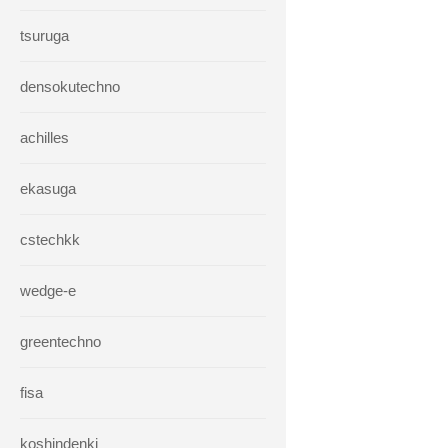
tsuruga
densokutechno
achilles
ekasuga
cstechkk
wedge-e
greentechno
fisa
koshindenki