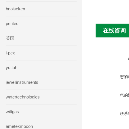
bnoiseken
peritec
在线咨询
英国
i-pex
yuttah
您的
jewellinstruments
您的
watertechnologies
wittgas
联系
ametekmocon