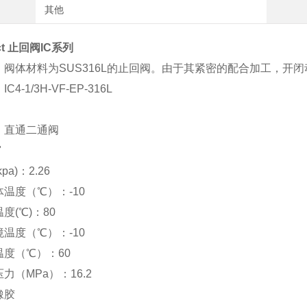
其他
ct 止回阀
IC系列
：阀体材料为SUS316L的止回阀。由于其紧密的配合加工，开
4-1/3H-VF-EP-316L
：直通二通阀
"
a)：2.26
温度（℃）：-10
度(℃)：80
温度（℃）：-10
度（℃）：60
力（MPa）：16.2
橡胶