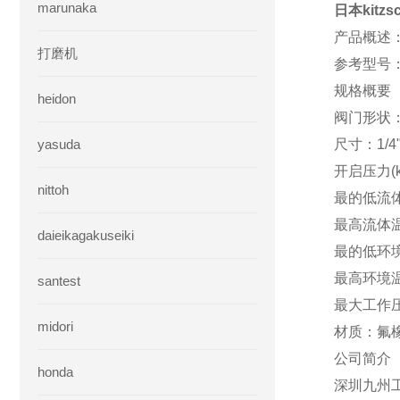
marunaka
日本kitzs
产品概述
打磨机
参考型号：IC
规格概要
heidon
阀门形状
yasuda
尺寸：1/4
开启压力(kp
nittoh
最的低流体
最高流体温
daieikagakuseiki
最的低环境
最高环境温
santest
最大工作压
midori
材质：氟
公司简介
honda
深圳九州