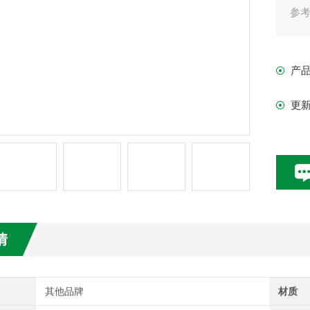
参考型
规
阀
产
尺寸
开启
更
最的
最高
最的
最高
最大
情
其他品牌
材质