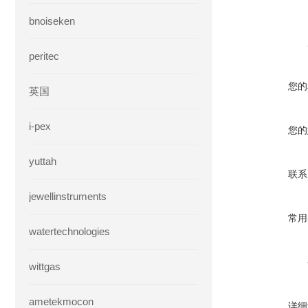
bnoiseken
peritec
您的
英国
i-pex
您的
yuttah
联系
jewellinstruments
常用
watertechnologies
wittgas
ametekmocon
详细