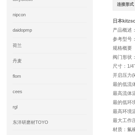
连接形式
nipcon
日本kitzs
daidopmp
产品概述
参考型号：IC
荷兰
规格概要
阀门形状
丹麦
尺寸：1/4
开启压力(kp
flom
最的低流体
cees
最高流体温
最的低环境
rgl
最高环境温
最大工作压
东洋研磨材TOYO
材质：氟