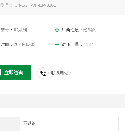
号：IC4-1/3H-VF-EP-316L
格概要
门形状：直通二通阀
品型号：
IC系列
厂商性质：
经销商
：1/4“
压力(kpa)：2.26
新时间：
2024-09-03
访 问 量：
1137
低流体温度（℃）：-10
流体温度(℃)：80
低环境温度（℃）：-10
立即咨询
联系电话：
环境温度（℃）：60
工作压力（MPa）：16.2
不锈钢