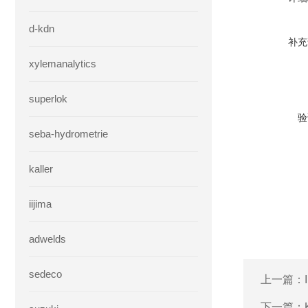
d-kdn
补充
xylemanalytics
superlok
验
seba-hydrometrie
kaller
iijima
adwelds
sedeco
上一篇：
下一篇：