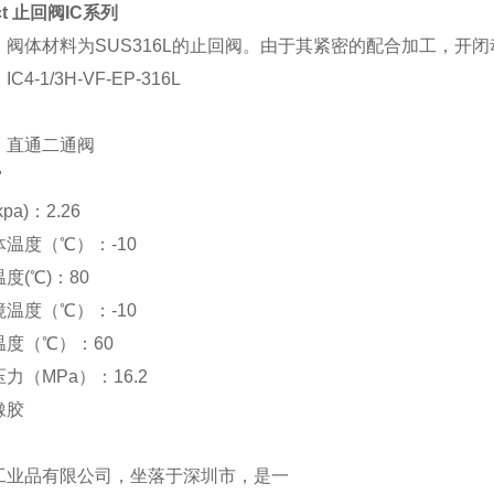
ct 止回阀
IC系列
：阀体材料为SUS316L的止回阀。由于其紧密的配合加工，开
4-1/3H-VF-EP-316L
：直通二通阀
"
a)：2.26
温度（℃）：-10
度(℃)：80
温度（℃）：-10
度（℃）：60
力（MPa）：16.2
橡胶
工业品有限公司，坐落于深圳市，是一