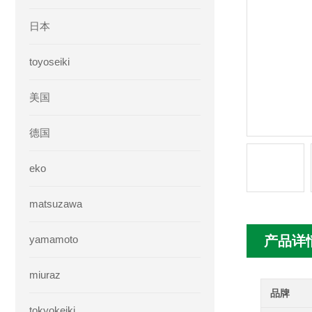
日本
toyoseiki
美国
德国
eko
matsuzawa
yamamoto
产品详
miuraz
品牌
tokyokeiki