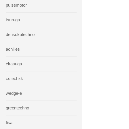
pulsemotor
tsuruga
densokutechno
achilles
ekasuga
cstechkk
wedge-e
greentechno
fisa