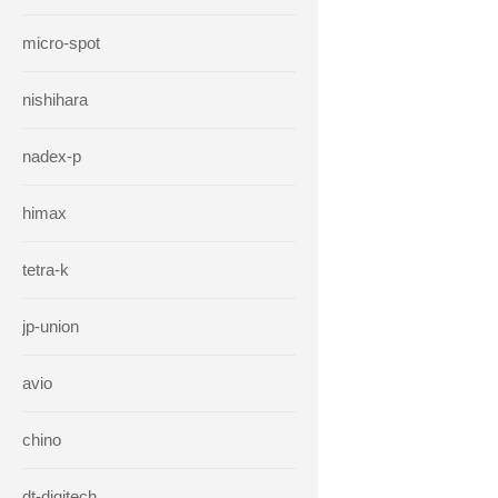
micro-spot
nishihara
nadex-p
himax
tetra-k
jp-union
avio
chino
dt-digitech