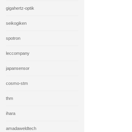
gigahertz-optik
seikogiken
spotron
leccompany
japansensor
cosmo-stm
thm
ihara
amadaweldtech