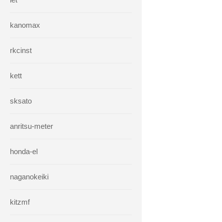
kanomax
rkcinst
kett
sksato
anritsu-meter
honda-el
naganokeiki
kitzmf