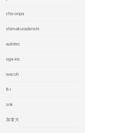
cho-onpa
shimakuradenshi
autotec
oga-inc
wacoh
ft-r
snk
加拿大