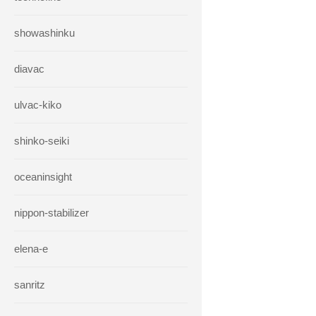
showashinku
diavac
ulvac-kiko
shinko-seiki
oceaninsight
nippon-stabilizer
elena-e
sanritz