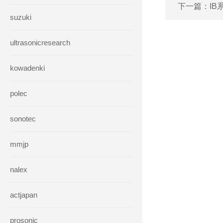
下一篇：
IB
suzuki
ultrasonicresearch
kowadenki
polec
sonotec
mmjp
nalex
actjapan
prosonic