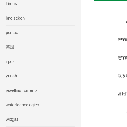
kimura
bnoiseken
peritec
您的
英国
您的
i-pex
yuttah
联系
jewellinstruments
常用
watertechnologies
wittgas