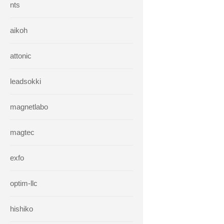
nts
aikoh
attonic
leadsokki
magnetlabo
magtec
exfo
optim-llc
hishiko