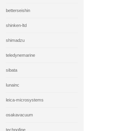
betterseishin
shinken-ltd
shimadzu
teledynemarine
sibata
lunainc
leica-microsystems
osakavacuum
technofine