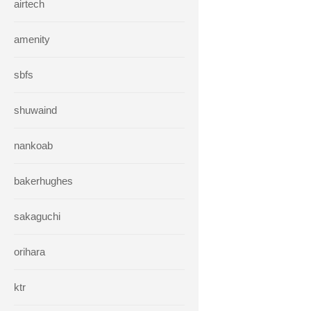
airtech
amenity
sbfs
shuwaind
nankoab
bakerhughes
sakaguchi
orihara
ktr