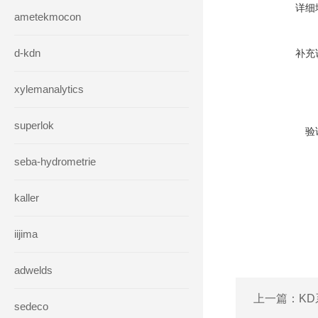
详细
ametekmocon
d-kdn
补充
xylemanalytics
superlok
验
seba-hydrometrie
kaller
iijima
adwelds
上一篇：
KD
sedeco