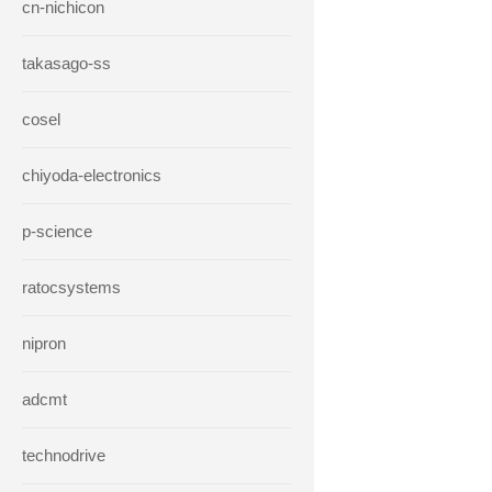
cn-nichicon
takasago-ss
cosel
chiyoda-electronics
p-science
ratocsystems
nipron
adcmt
technodrive