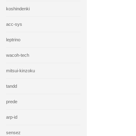
koshindenki
acc-sys
leptrino
wacoh-tech
mitsui-kinzoku
tandd
prede
arp-id
sensez