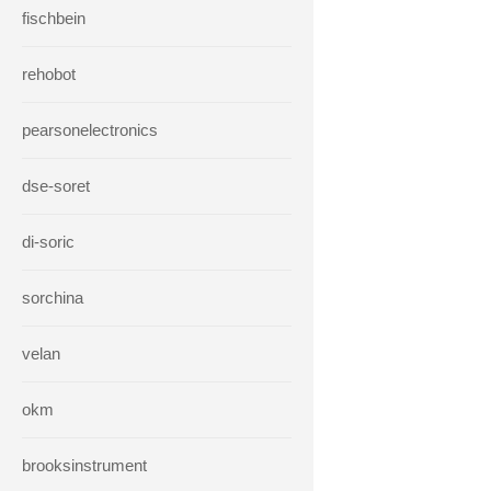
fischbein
rehobot
pearsonelectronics
dse-soret
di-soric
sorchina
velan
okm
brooksinstrument