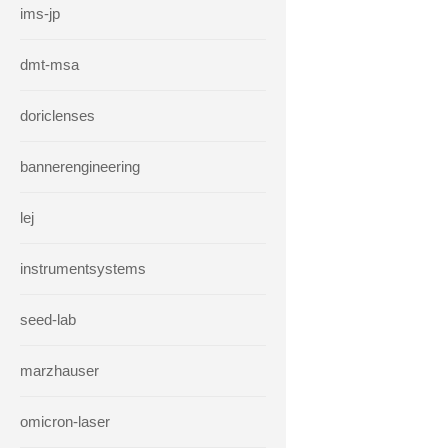
ims-jp
dmt-msa
doriclenses
bannerengineering
lej
instrumentsystems
seed-lab
marzhauser
omicron-laser