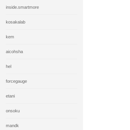
inside.smartmore
kosakalab
kem
aicohsha
hel
forcegauge
etani
onsoku
mandk