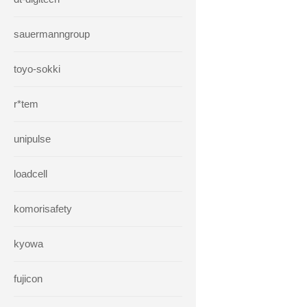
sauermanngroup
toyo-sokki
r*tem
unipulse
loadcell
komorisafety
kyowa
fujicon