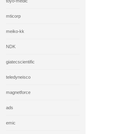
toyo-medic
mticorp
meiko-kk
NDK
giatecscientific
teledyneisco
magnetforce
ads
emic