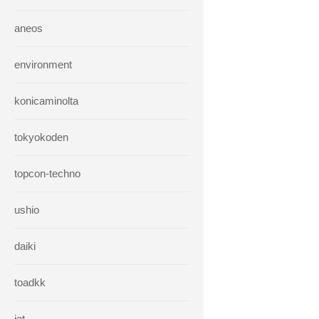
aneos
environment
konicaminolta
tokyokoden
topcon-techno
ushio
daiki
toadkk
iet