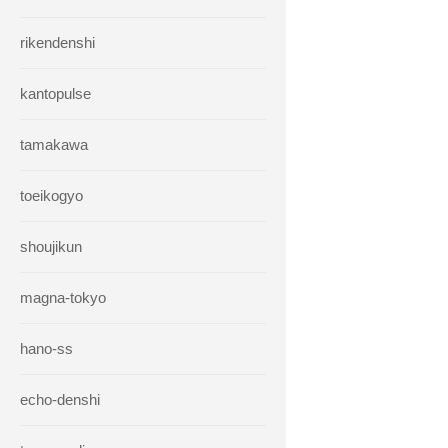
rikendenshi
kantopulse
tamakawa
toeikogyo
shoujikun
magna-tokyo
hano-ss
echo-denshi