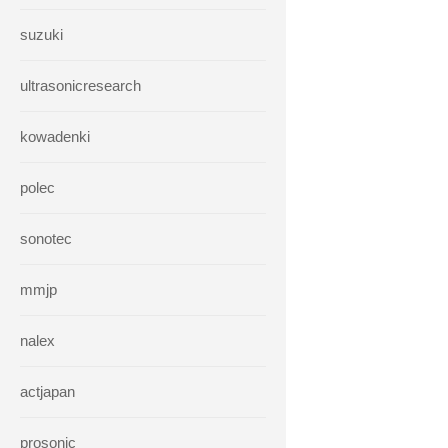
suzuki
ultrasonicresearch
kowadenki
polec
sonotec
mmjp
nalex
actjapan
prosonic