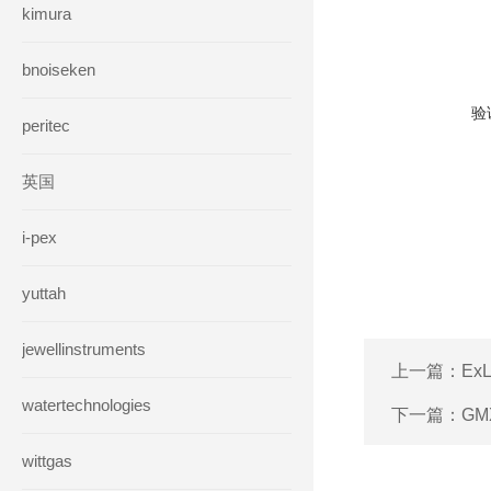
kimura
bnoiseken
验
peritec
英国
i-pex
yuttah
jewellinstruments
上一篇：
Ex
watertechnologies
下一篇：
GM
wittgas