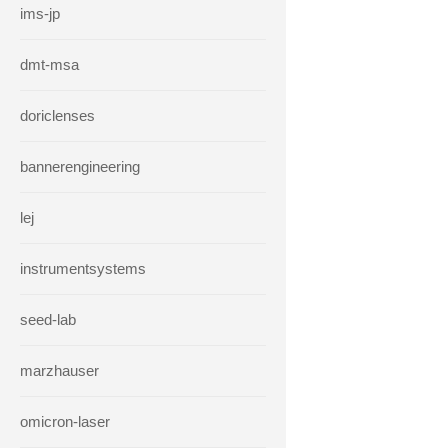
ims-jp
dmt-msa
doriclenses
bannerengineering
lej
instrumentsystems
seed-lab
marzhauser
omicron-laser