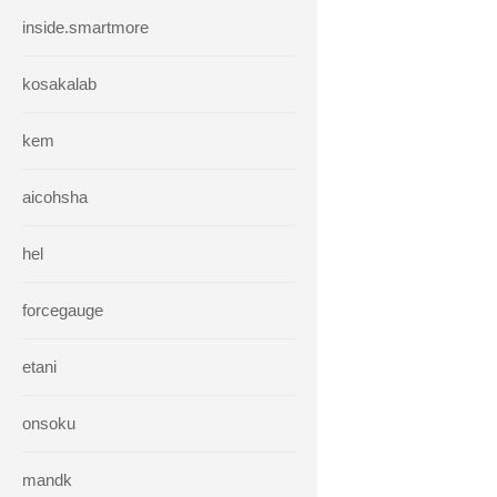
inside.smartmore
kosakalab
kem
aicohsha
hel
forcegauge
etani
onsoku
mandk