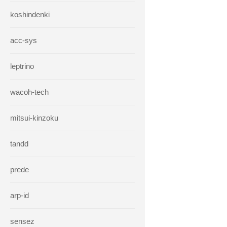
koshindenki
acc-sys
leptrino
wacoh-tech
mitsui-kinzoku
tandd
prede
arp-id
sensez