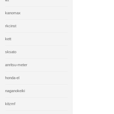
kanomax
rkcinst
kett
sksato
anritsu-meter
honda-el
naganokeiki
kitzmf