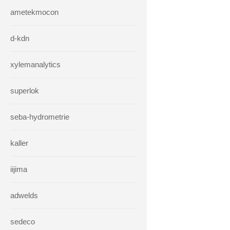
ametekmocon
d-kdn
xylemanalytics
superlok
seba-hydrometrie
kaller
iijima
adwelds
sedeco