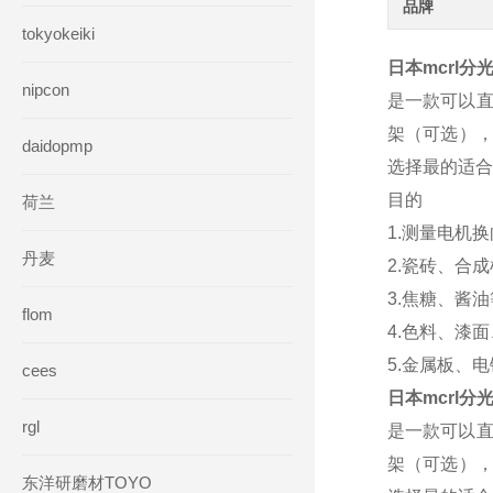
品牌
tokyokeiki
日本mcrl分
nipcon
是一款可以直
架（可选），
daidopmp
选择最的适合
目的
荷兰
1.测量电机
丹麦
2.瓷砖、合
3.焦糖、酱
flom
4.色料、漆
5.金属板、
cees
日本mcrl分
rgl
是一款可以直
架（可选），
东洋研磨材TOYO