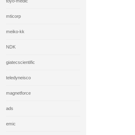
toyo-medic
mticorp
meiko-kk
NDK
giatecscientific
teledyneisco
magnetforce
ads
emic