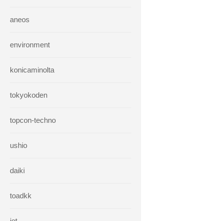
aneos
environment
konicaminolta
tokyokoden
topcon-techno
ushio
daiki
toadkk
iet