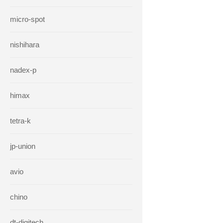
micro-spot
nishihara
nadex-p
himax
tetra-k
jp-union
avio
chino
dt-digitech