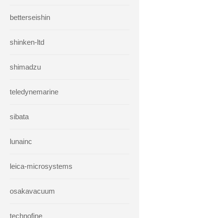
betterseishin
shinken-ltd
shimadzu
teledynemarine
sibata
lunainc
leica-microsystems
osakavacuum
technofine