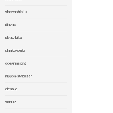
showashinku
diavac
ulvac-kiko
shinko-seiki
oceaninsight
nippon-stabilizer
elena-e
sanritz