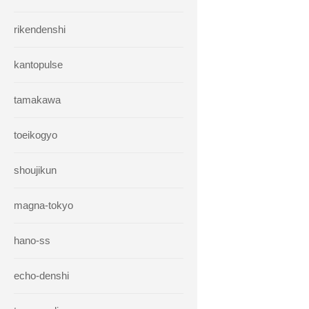
rikendenshi
kantopulse
tamakawa
toeikogyo
shoujikun
magna-tokyo
hano-ss
echo-denshi