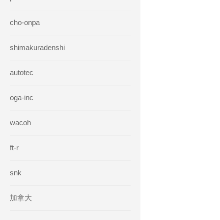
cho-onpa
shimakuradenshi
autotec
oga-inc
wacoh
ft-r
snk
加拿大