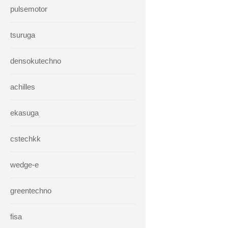
pulsemotor
tsuruga
densokutechno
achilles
ekasuga
cstechkk
wedge-e
greentechno
fisa