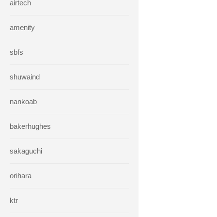
airtech
amenity
sbfs
shuwaind
nankoab
bakerhughes
sakaguchi
orihara
ktr