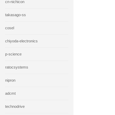
cn-nichicon
takasago-ss
cosel
chiyoda-electronics
p-science
ratocsystems
nipron
adcmt
technodrive