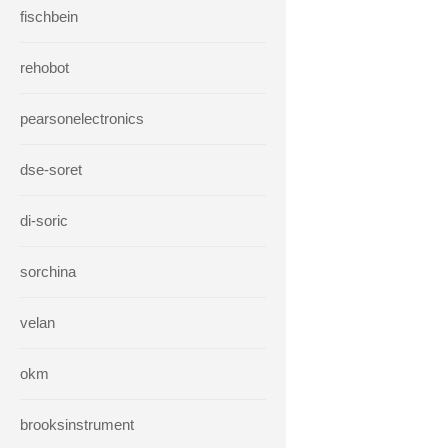
fischbein
rehobot
pearsonelectronics
dse-soret
di-soric
sorchina
velan
okm
brooksinstrument