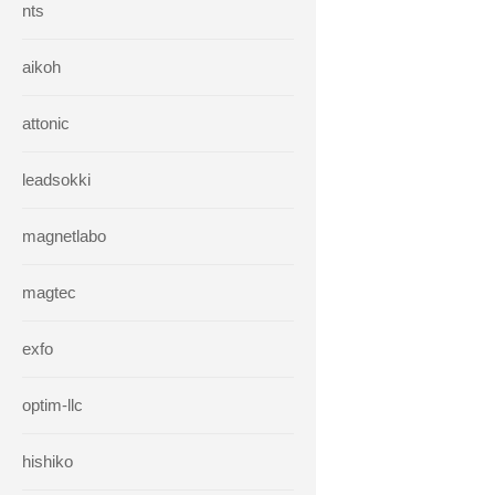
nts
aikoh
attonic
leadsokki
magnetlabo
magtec
exfo
optim-llc
hishiko