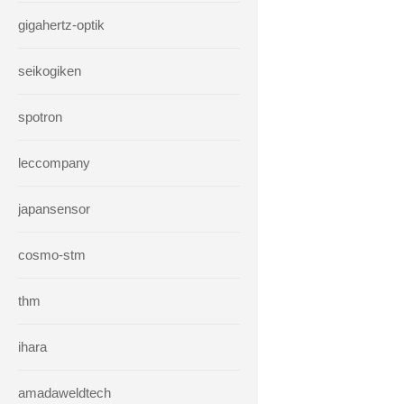
gigahertz-optik
seikogiken
spotron
leccompany
japansensor
cosmo-stm
thm
ihara
amadaweldtech