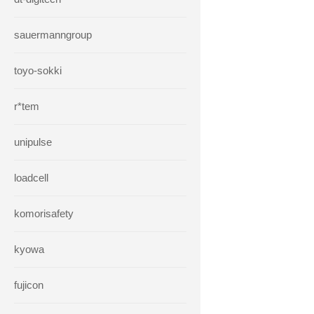
sauermanngroup
toyo-sokki
r*tem
unipulse
loadcell
komorisafety
kyowa
fujicon