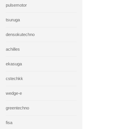
pulsemotor
tsuruga
densokutechno
achilles
ekasuga
cstechkk
wedge-e
greentechno
fisa