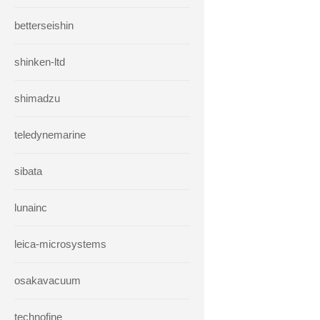
betterseishin
shinken-ltd
shimadzu
teledynemarine
sibata
lunainc
leica-microsystems
osakavacuum
technofine