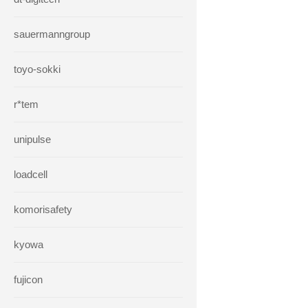
sauermanngroup
toyo-sokki
r*tem
unipulse
loadcell
komorisafety
kyowa
fujicon