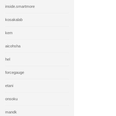
inside.smartmore
kosakalab
kem
aicohsha
hel
forcegauge
etani
onsoku
mandk