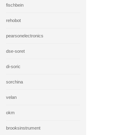
fischbein
rehobot
pearsonelectronics
dse-soret
di-soric
sorchina
velan
okm
brooksinstrument