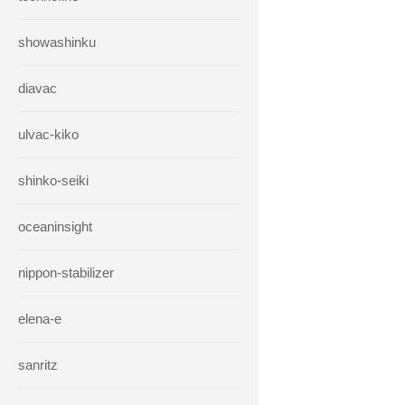
showashinku
diavac
ulvac-kiko
shinko-seiki
oceaninsight
nippon-stabilizer
elena-e
sanritz