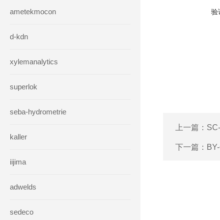
ametekmocon
验
d-kdn
xylemanalytics
superlok
seba-hydrometrie
上一篇：
SC
kaller
下一篇：
BY
iijima
adwelds
sedeco