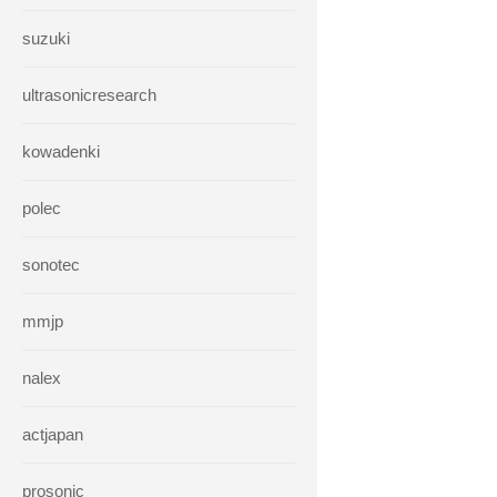
suzuki
ultrasonicresearch
kowadenki
polec
sonotec
mmjp
nalex
actjapan
prosonic