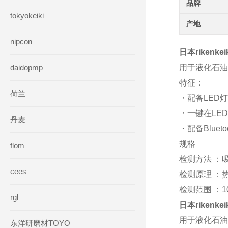
品牌
tokyokeiki
产地
nipcon
日本rikenk
daidopmp
用于液化石油
特征：
荷兰
・配备LED
・一键在LE
丹麦
・配备Blue
规格
flom
检测方法 ：
cees
检测原理 ：
检测范围 ：10
rgl
日本rikenk
用于液化石油
东洋研磨材TOYO