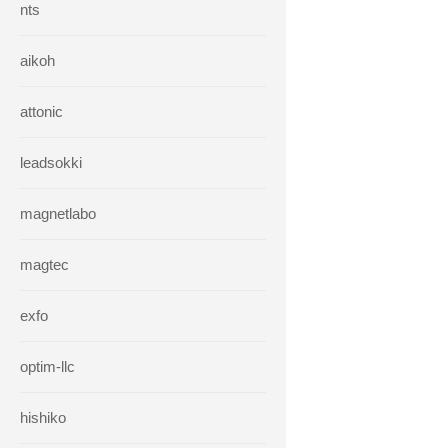
nts
aikoh
attonic
leadsokki
magnetlabo
magtec
exfo
optim-llc
hishiko