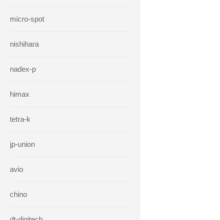
micro-spot
nishihara
nadex-p
himax
tetra-k
jp-union
avio
chino
dt-digitech