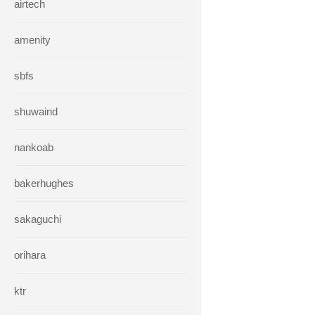
airtech
amenity
sbfs
shuwaind
nankoab
bakerhughes
sakaguchi
orihara
ktr