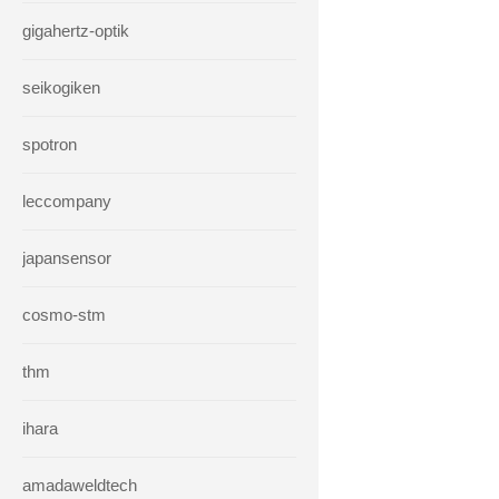
gigahertz-optik
seikogiken
spotron
leccompany
japansensor
cosmo-stm
thm
ihara
amadaweldtech