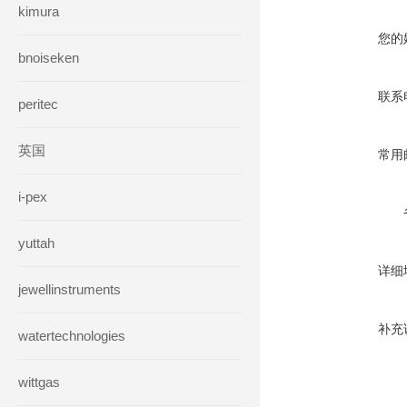
kimura
您的
bnoiseken
联系
peritec
英国
常用
i-pex
yuttah
详细
jewellinstruments
补充
watertechnologies
wittgas