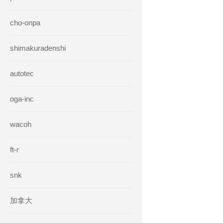
cho-onpa
shimakuradenshi
autotec
oga-inc
wacoh
ft-r
snk
加拿大