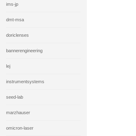
ims-jp
dmt-msa
doriclenses
bannerengineering
lej
instrumentsystems
seed-lab
marzhauser
omicron-laser