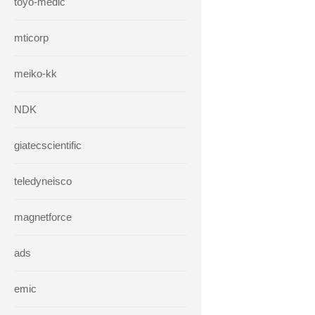
toyo-medic
mticorp
meiko-kk
NDK
giatecscientific
teledyneisco
magnetforce
ads
emic