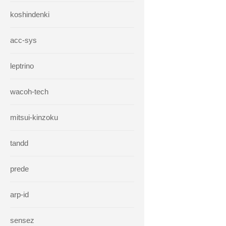
koshindenki
acc-sys
leptrino
wacoh-tech
mitsui-kinzoku
tandd
prede
arp-id
sensez