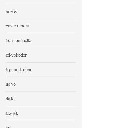
aneos
environment
konicaminolta
tokyokoden
topcon-techno
ushio
daiki
toadkk
iet