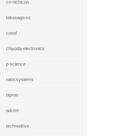
cn-nichicon
takasago-ss
cosel
chiyoda-electronics
p-science
ratocsystems
nipron
adcmt
technodrive