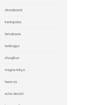
rikendenshi
kantopulse
tamakawa
toeikogyo
shoujikun
magna-tokyo
hano-ss
echo-denshi