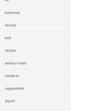
kanomax
rkcinst
kett
sksato
anritsu-meter
honda-el
naganokeiki
kitzmf