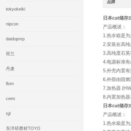
品牌
tokyokeiki
日本cat储存
nipcon
产品概述：
1.热水箱是
daidopmp
2.安装在高
3.高纯度石英
荷兰
4.电源标准有A
丹麦
5.外壳内置
6.外部由阻
flom
7.加热器 (HWT
8.内置加热
cees
日本cat储存
rgl
产品概述：
1.热水箱是
东洋研磨材TOYO