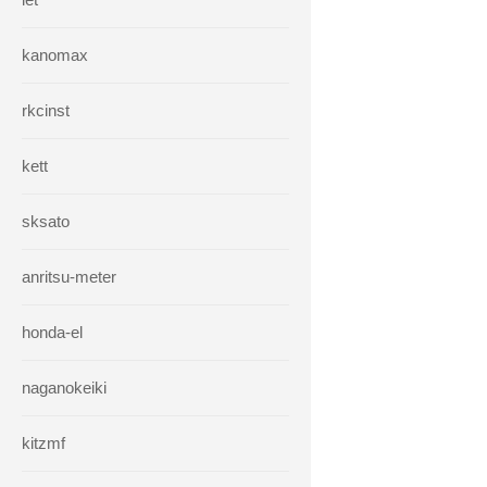
kanomax
rkcinst
kett
sksato
anritsu-meter
honda-el
naganokeiki
kitzmf