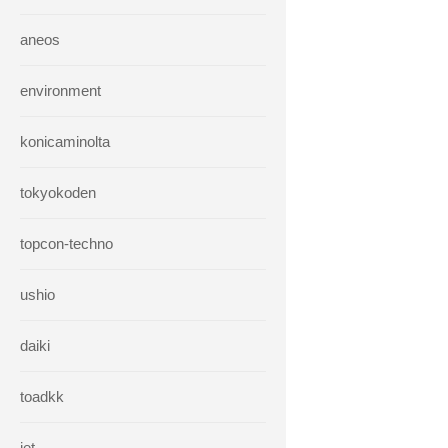
aneos
environment
konicaminolta
tokyokoden
topcon-techno
ushio
daiki
toadkk
iet