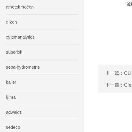
验
ametekmocon
d-kdn
xylemanalytics
superlok
seba-hydrometrie
上一篇：
CL
kaller
下一篇：
Cl
iijima
adwelds
sedeco