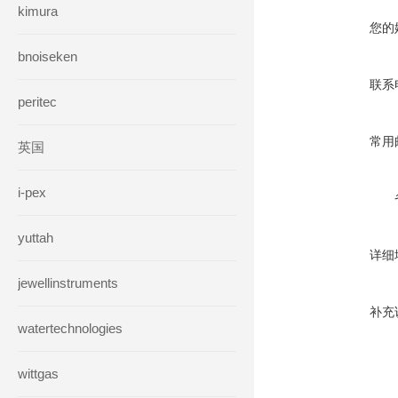
kimura
您的
bnoiseken
联系
peritec
常用
英国
i-pex
yuttah
详细
jewellinstruments
补充
watertechnologies
wittgas