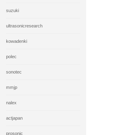
suzuki
ultrasonicresearch
kowadenki
polec
sonotec
mmjp
nalex
actjapan
prosonic