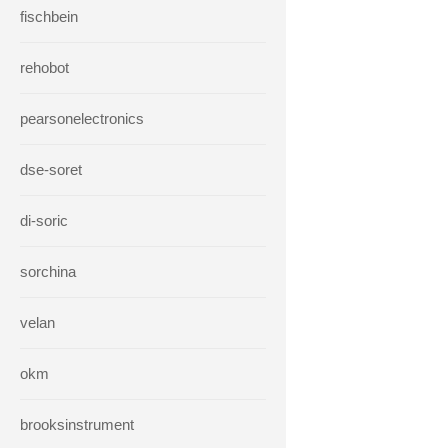
fischbein
rehobot
pearsonelectronics
dse-soret
di-soric
sorchina
velan
okm
brooksinstrument