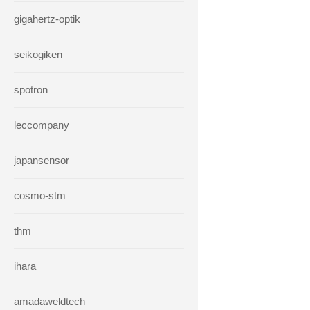
gigahertz-optik
seikogiken
spotron
leccompany
japansensor
cosmo-stm
thm
ihara
amadaweldtech