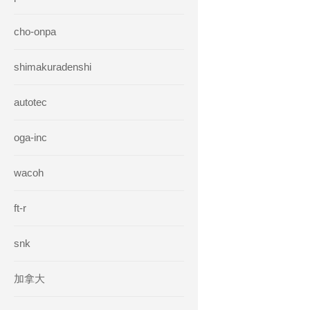
cho-onpa
shimakuradenshi
autotec
oga-inc
wacoh
ft-r
snk
加拿大