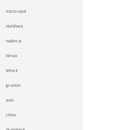
micro-spot
nishihara
nadex-p
himax
tetra-k
jp-union
avio
chino
dt-digitech