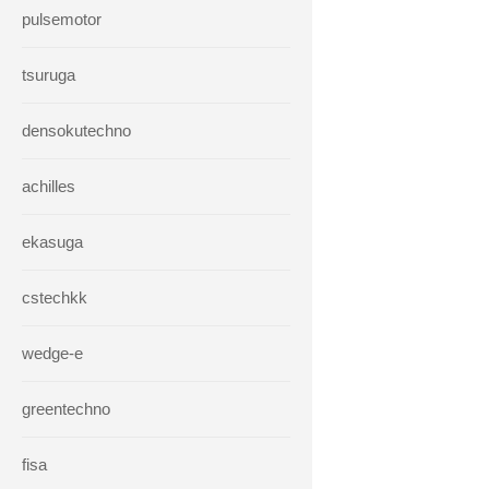
pulsemotor
tsuruga
densokutechno
achilles
ekasuga
cstechkk
wedge-e
greentechno
fisa