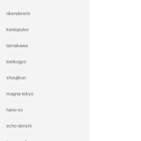
rikendenshi
kantopulse
tamakawa
toeikogyo
shoujikun
magna-tokyo
hano-ss
echo-denshi