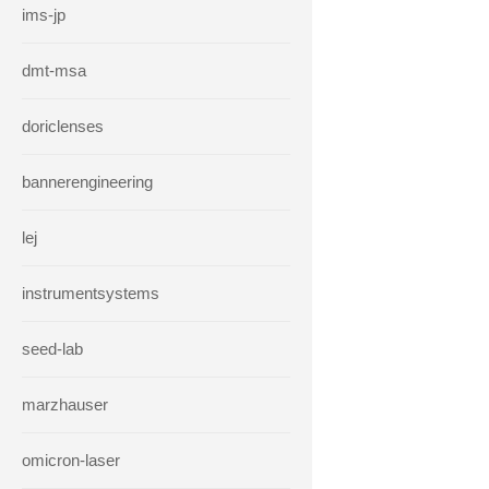
ims-jp
dmt-msa
doriclenses
bannerengineering
lej
instrumentsystems
seed-lab
marzhauser
omicron-laser