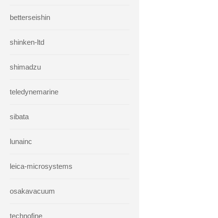
betterseishin
shinken-ltd
shimadzu
teledynemarine
sibata
lunainc
leica-microsystems
osakavacuum
technofine