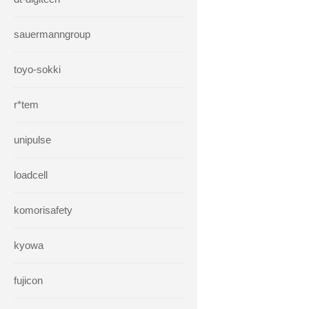
sauermanngroup
toyo-sokki
r*tem
unipulse
loadcell
komorisafety
kyowa
fujicon