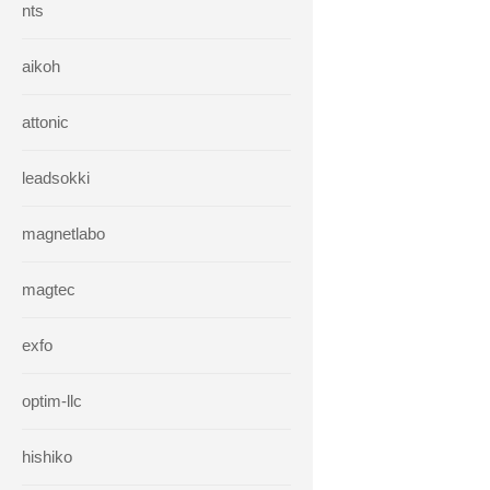
nts
aikoh
attonic
leadsokki
magnetlabo
magtec
exfo
optim-llc
hishiko