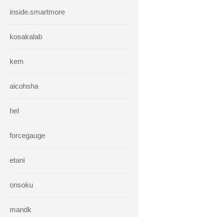
inside.smartmore
kosakalab
kem
aicohsha
hel
forcegauge
etani
onsoku
mandk