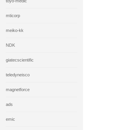
toyo-medic
mticorp
meiko-kk
NDK
giatecscientific
teledyneisco
magnetforce
ads
emic