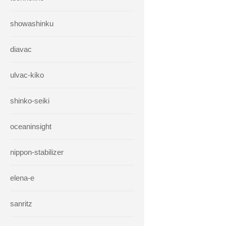
showashinku
diavac
ulvac-kiko
shinko-seiki
oceaninsight
nippon-stabilizer
elena-e
sanritz