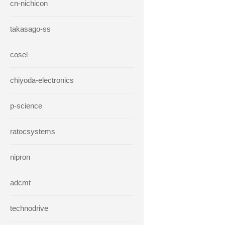
cn-nichicon
takasago-ss
cosel
chiyoda-electronics
p-science
ratocsystems
nipron
adcmt
technodrive