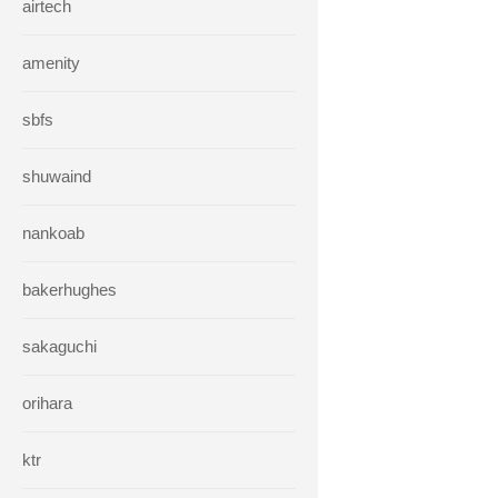
airtech
amenity
sbfs
shuwaind
nankoab
bakerhughes
sakaguchi
orihara
ktr