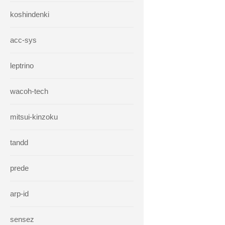
koshindenki
acc-sys
leptrino
wacoh-tech
mitsui-kinzoku
tandd
prede
arp-id
sensez