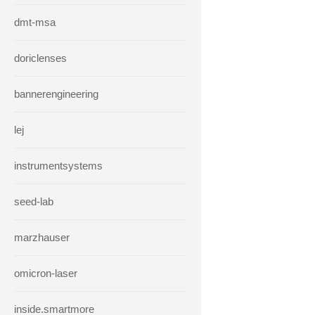
dmt-msa
doriclenses
bannerengineering
lej
instrumentsystems
seed-lab
marzhauser
omicron-laser
inside.smartmore