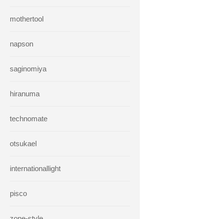
mothertool
napson
saginomiya
hiranuma
technomate
otsukael
internationallight
pisco
zone-style