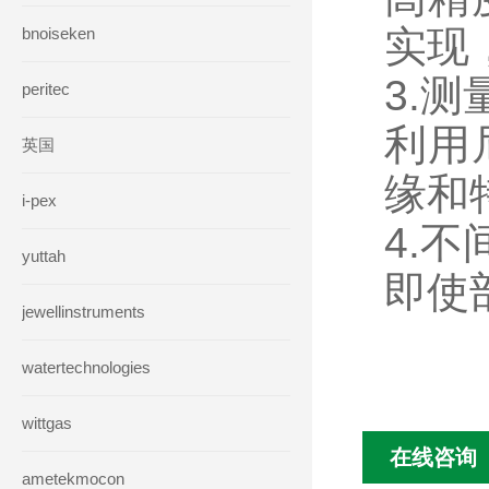
实现
bnoiseken
3.
peritec
利用
英国
缘和
i-pex
4.
yuttah
即使
jewellinstruments
watertechnologies
wittgas
在线咨询
ametekmocon