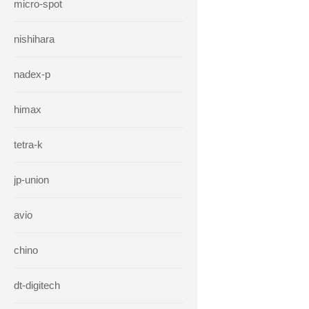
micro-spot
nishihara
nadex-p
himax
tetra-k
jp-union
avio
chino
dt-digitech