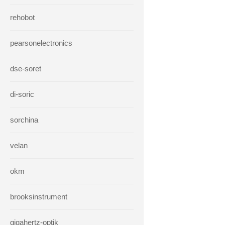
rehobot
pearsonelectronics
dse-soret
di-soric
sorchina
velan
okm
brooksinstrument
gigahertz-optik