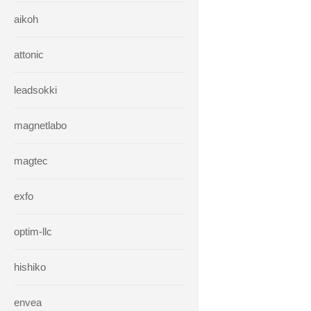
aikoh
attonic
leadsokki
magnetlabo
magtec
exfo
optim-llc
hishiko
envea