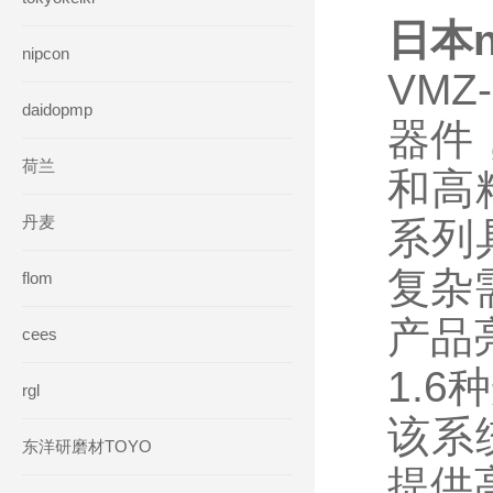
日本n
nipcon
VM
daidopmp
器件
荷兰
和高
丹麦
系列
复杂
flom
产品
cees
1.
rgl
该系
东洋研磨材TOYO
提供