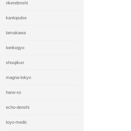
rikendenshi
kantopulse
tamakawa
toeikogyo
shoujikun
magna-tokyo
hano-ss
echo-denshi
toyo-medic