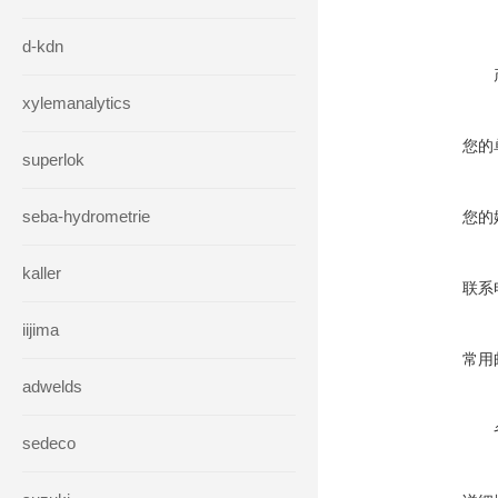
d-kdn
xylemanalytics
您的
superlok
seba-hydrometrie
您的
kaller
联系
iijima
常用
adwelds
sedeco