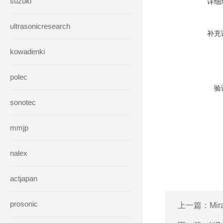
suzuki
详细
ultrasonicresearch
补充
kowadenki
polec
验
sonotec
mmjp
nalex
actjapan
prosonic
上一篇：
Mi