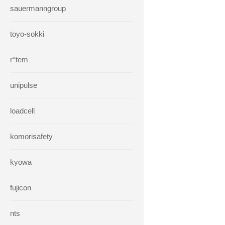
sauermanngroup
toyo-sokki
r*tem
unipulse
loadcell
komorisafety
kyowa
fujicon
nts