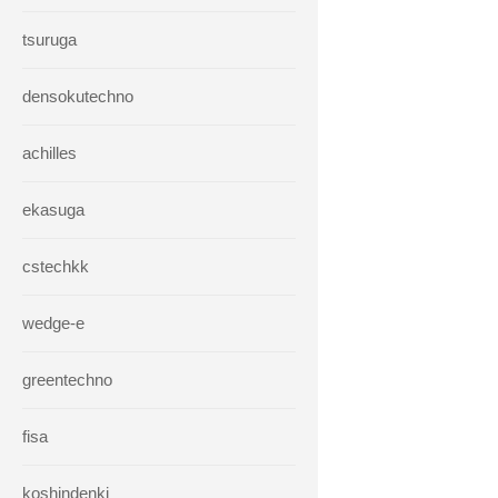
tsuruga
densokutechno
achilles
ekasuga
cstechkk
wedge-e
greentechno
fisa
koshindenki