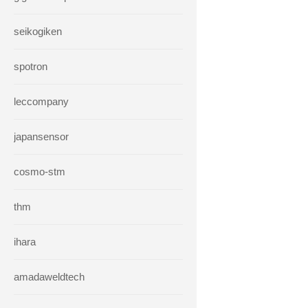
seikogiken
spotron
leccompany
japansensor
cosmo-stm
thm
ihara
amadaweldtech