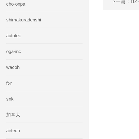
下一篇：
HZ
cho-onpa
shimakuradenshi
autotec
oga-inc
wacoh
ft-r
snk
加拿大
airtech