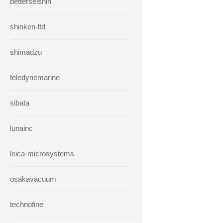
betterseishin
shinken-ltd
shimadzu
teledynemarine
sibata
lunainc
leica-microsystems
osakavacuum
technofine