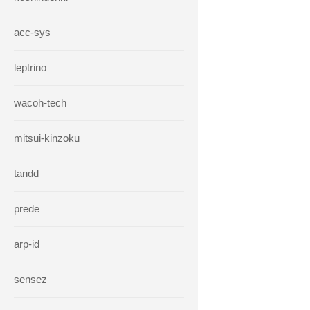
acc-sys
leptrino
wacoh-tech
mitsui-kinzoku
tandd
prede
arp-id
sensez