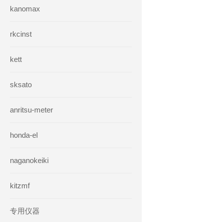
kanomax
rkcinst
kett
sksato
anritsu-meter
honda-el
naganokeiki
kitzmf
专用仪器