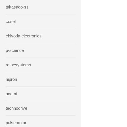
takasago-ss
cosel
chiyoda-electronics
p-science
ratocsystems
nipron
adcmt
technodrive
pulsemotor