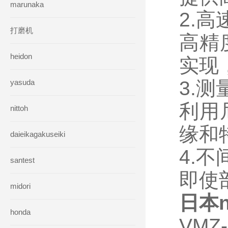
marunaka
2.
打磨机
高精
heidon
实现
3.
yasuda
利用
nittoh
缘和
daieikagakuseiki
4.
santest
即使
midori
日本n
honda
VM