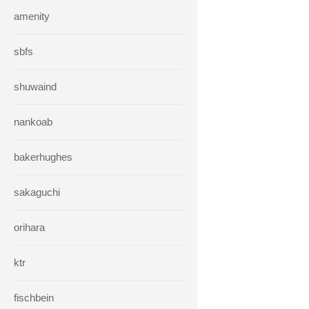
amenity
sbfs
shuwaind
nankoab
bakerhughes
sakaguchi
orihara
ktr
fischbein