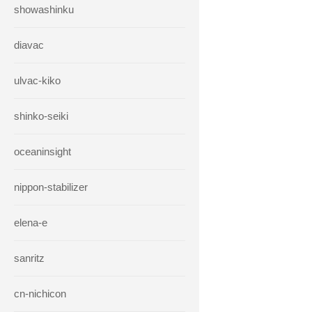
showashinku
diavac
ulvac-kiko
shinko-seiki
oceaninsight
nippon-stabilizer
elena-e
sanritz
cn-nichicon