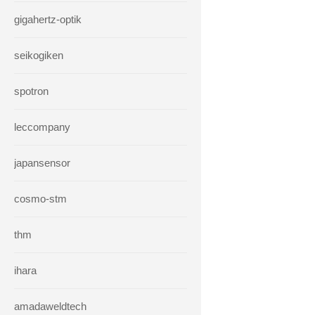
gigahertz-optik
seikogiken
spotron
leccompany
japansensor
cosmo-stm
thm
ihara
amadaweldtech