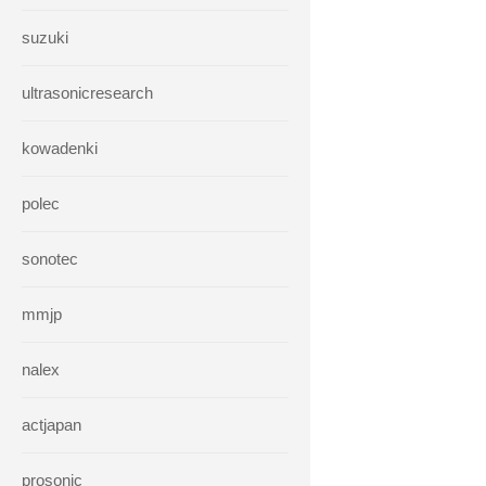
suzuki
ultrasonicresearch
kowadenki
polec
sonotec
mmjp
nalex
actjapan
prosonic