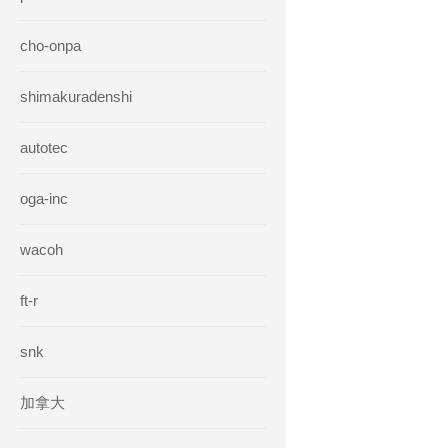
cho-onpa
shimakuradenshi
autotec
oga-inc
wacoh
ft-r
snk
加拿大