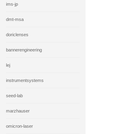
ims-jp
dmt-msa
doriclenses
bannerengineering
lej
instrumentsystems
seed-lab
marzhauser
omicron-laser