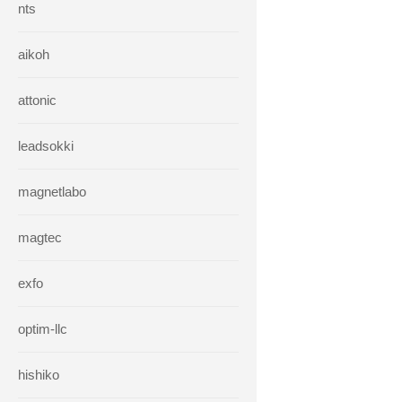
nts
aikoh
attonic
leadsokki
magnetlabo
magtec
exfo
optim-llc
hishiko