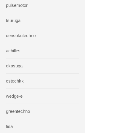
pulsemotor
tsuruga
densokutechno
achilles
ekasuga
cstechkk
wedge-e
greentechno
fisa