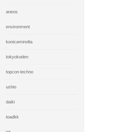
aneos
environment
konicaminolta
tokyokoden
topcon-techno
ushio
daiki
toadkk
iet