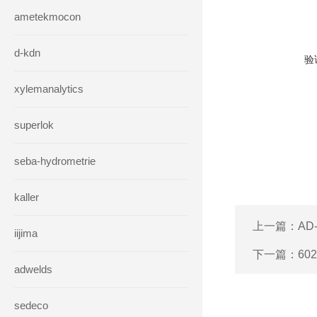
ametekmocon
d-kdn
验
xylemanalytics
superlok
seba-hydrometrie
kaller
上一篇：
AD
iijima
下一篇：
60
adwelds
sedeco