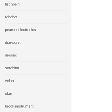
fischbein
rehobot
pearsonelectronics
dse-soret
di-soric
sorchina
velan
okm
brooksinstrument