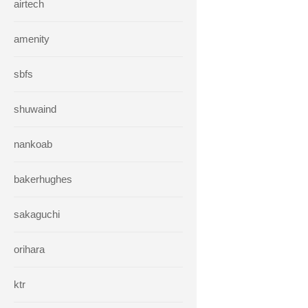
airtech
amenity
sbfs
shuwaind
nankoab
bakerhughes
sakaguchi
orihara
ktr