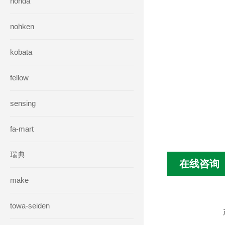
honda
nohken
kobata
fellow
sensing
fa-mart
瑞典
在线咨询
make
towa-seiden