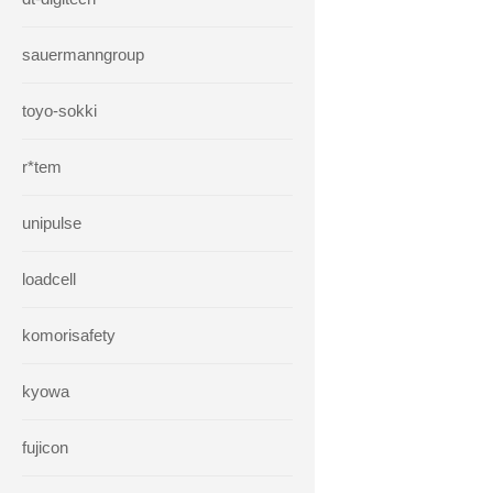
sauermanngroup
toyo-sokki
r*tem
unipulse
loadcell
komorisafety
kyowa
fujicon