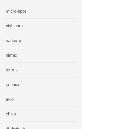
micro-spot
nishihara
nadex-p
himax
tetra-k
jp-union
avio
chino
dt-digitech