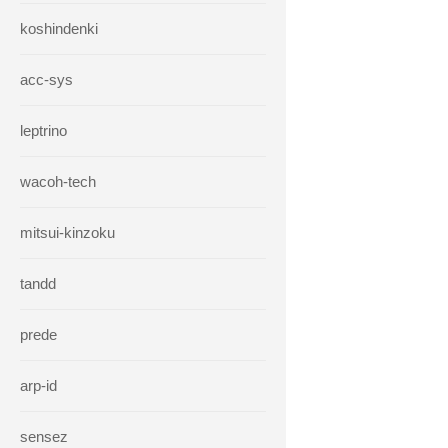
koshindenki
acc-sys
leptrino
wacoh-tech
mitsui-kinzoku
tandd
prede
arp-id
sensez