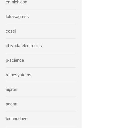
cn-nichicon
takasago-ss
cosel
chiyoda-electronics
p-science
ratocsystems
nipron
adcmt
technodrive