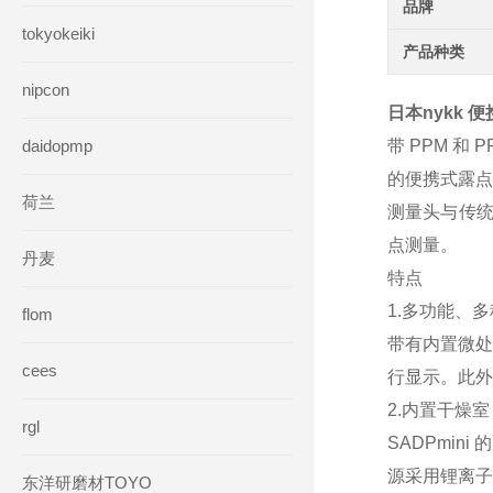
品牌
tokyokeiki
产品种类
nipcon
日本nykk 
daidopmp
带 PPM 和
的便携式露点
荷兰
测量头与传统
点测量。
丹麦
特点
1.多功能、
flom
带有内置微处理
cees
行显示。此外
2.内置干燥
rgl
SADPmi
源采用锂离子
东洋研磨材TOYO