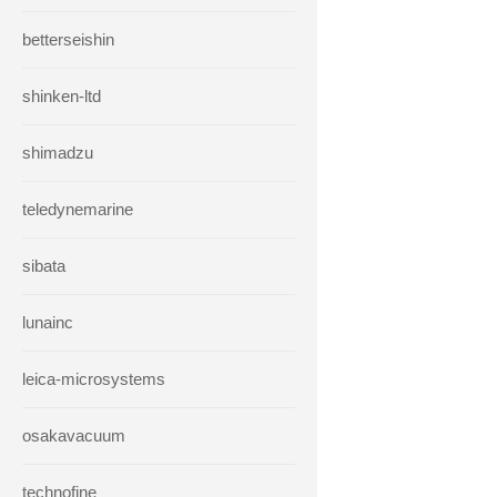
betterseishin
shinken-ltd
shimadzu
teledynemarine
sibata
lunainc
leica-microsystems
osakavacuum
technofine