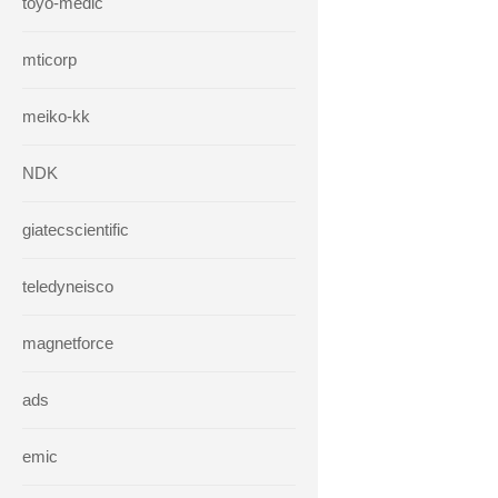
toyo-medic
mticorp
meiko-kk
NDK
giatecscientific
teledyneisco
magnetforce
ads
emic