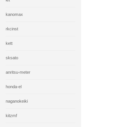
kanomax
rkcinst
kett
sksato
anritsu-meter
honda-el
naganokeiki
kitzmf