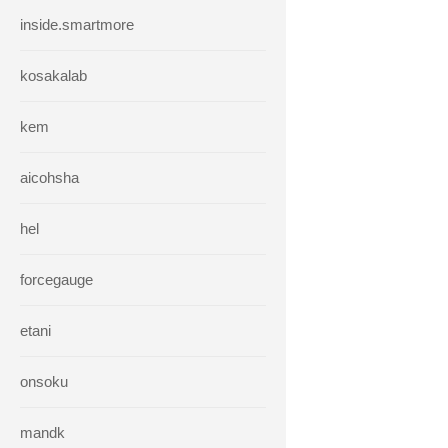
inside.smartmore
kosakalab
kem
aicohsha
hel
forcegauge
etani
onsoku
mandk