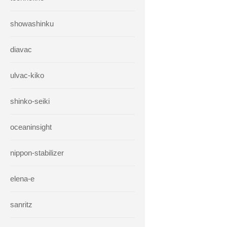
showashinku
diavac
ulvac-kiko
shinko-seiki
oceaninsight
nippon-stabilizer
elena-e
sanritz