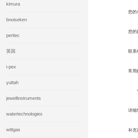
kimura
您的
bnoiseken
您的
peritec
英国
联系
i-pex
常用
yuttah
jewellinstruments
详细
watertechnologies
wittgas
补充