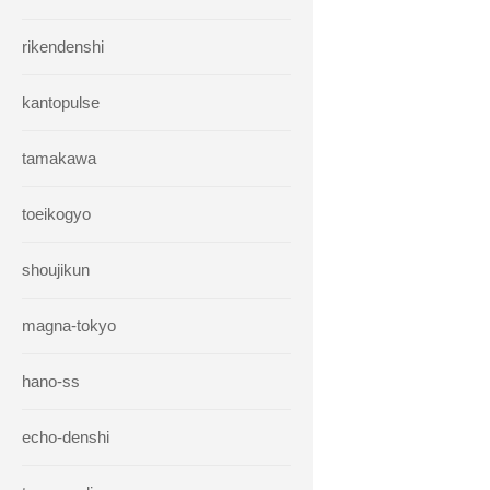
rikendenshi
kantopulse
tamakawa
toeikogyo
shoujikun
magna-tokyo
hano-ss
echo-denshi