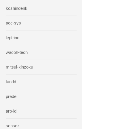
koshindenki
acc-sys
leptrino
wacoh-tech
mitsui-kinzoku
tandd
prede
arp-id
sensez