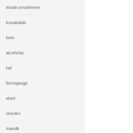
inside.smartmore
kosakalab
kem
aicohsha
hel
forcegauge
etani
onsoku
mandk