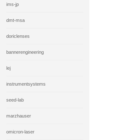
ims-jp
dmt-msa
doriclenses
bannerengineering
lej
instrumentsystems
seed-lab
marzhauser
omicron-laser