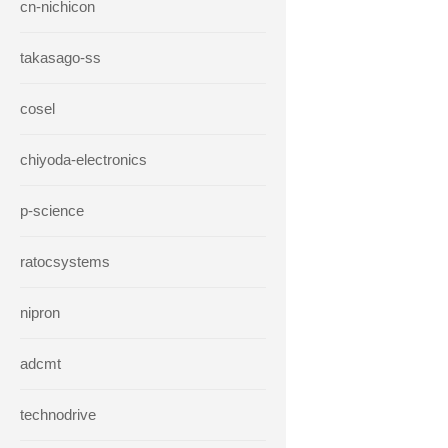
cn-nichicon
takasago-ss
cosel
chiyoda-electronics
p-science
ratocsystems
nipron
adcmt
technodrive