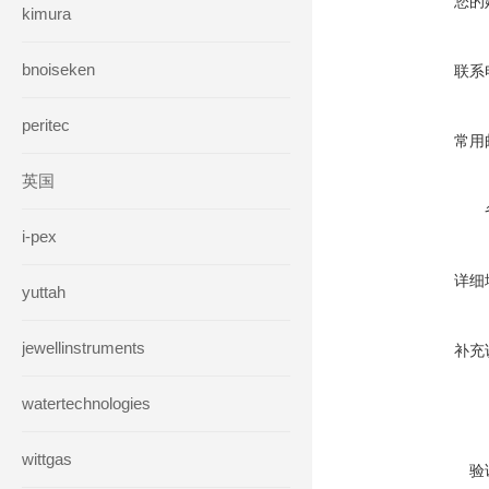
您的
kimura
bnoiseken
联系
peritec
常用
英国
i-pex
详细
yuttah
jewellinstruments
补充
watertechnologies
wittgas
验