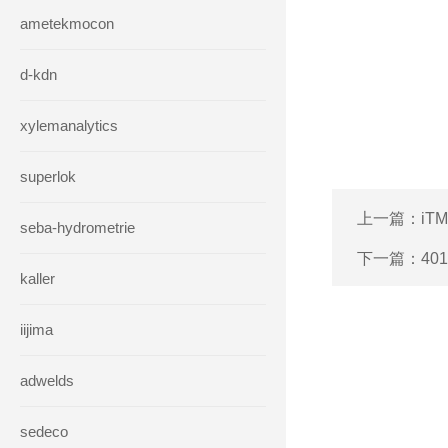
ametekmocon
d-kdn
xylemanalytics
superlok
上一篇：
iT
seba-hydrometrie
下一篇：
40
kaller
iijima
adwelds
sedeco