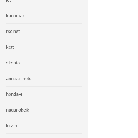
kanomax
rkcinst
kett
sksato
anritsu-meter
honda-el
naganokeiki
kitzmf