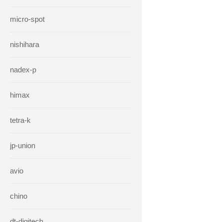
micro-spot
nishihara
nadex-p
himax
tetra-k
jp-union
avio
chino
dt-digitech