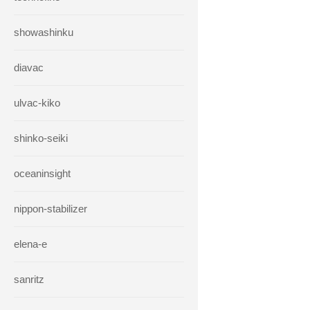
showashinku
diavac
ulvac-kiko
shinko-seiki
oceaninsight
nippon-stabilizer
elena-e
sanritz