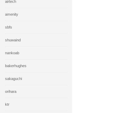
airtech
amenity
sbfs
shuwaind
nankoab
bakerhughes
sakaguchi
orihara
ktr