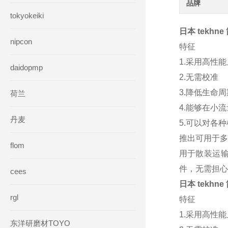
品牌
tokyokeiki
日本 tekhn
nipcon
特征
1.采用高性
daidopmp
2.无需校准
3.降低生命
荷兰
4.能够在小
丹麦
5.可以对各
推出可用于多
flom
用于散装运输
件，无需担心
cees
日本 tekhn
rgl
特征
1.采用高性
东洋研磨材TOYO