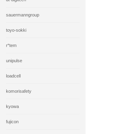
sauermanngroup
toyo-sokki
r*tem
unipulse
loadcell
komorisafety
kyowa
fujicon