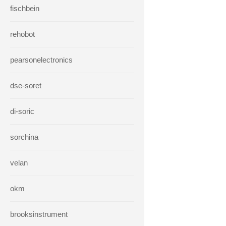
fischbein
rehobot
pearsonelectronics
dse-soret
di-soric
sorchina
velan
okm
brooksinstrument