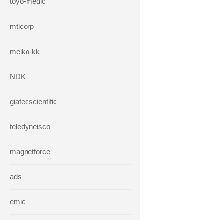
toyo-medic
mticorp
meiko-kk
NDK
giatecscientific
teledyneisco
magnetforce
ads
emic