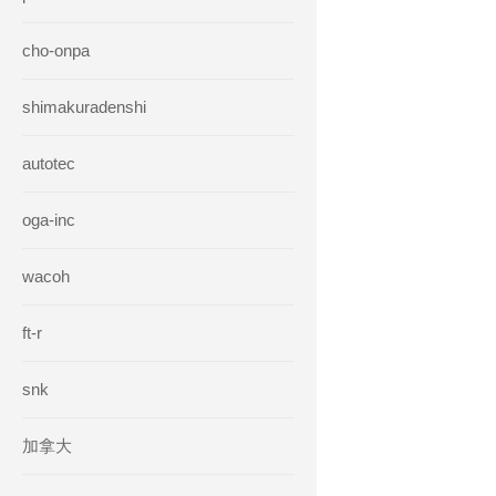
cho-onpa
shimakuradenshi
autotec
oga-inc
wacoh
ft-r
snk
加拿大