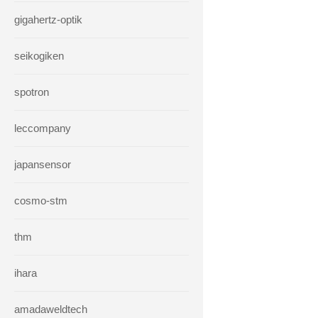
gigahertz-optik
seikogiken
spotron
leccompany
japansensor
cosmo-stm
thm
ihara
amadaweldtech