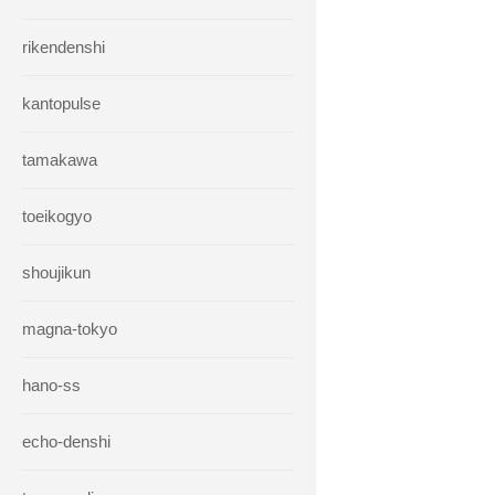
rikendenshi
kantopulse
tamakawa
toeikogyo
shoujikun
magna-tokyo
hano-ss
echo-denshi