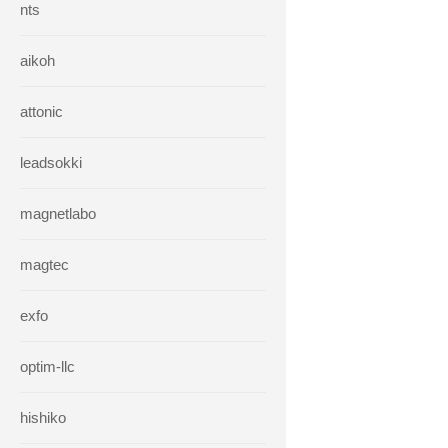
nts
aikoh
attonic
leadsokki
magnetlabo
magtec
exfo
optim-llc
hishiko