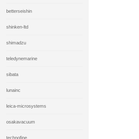
betterseishin
shinken-ltd
shimadzu
teledynemarine
sibata
lunainc
leica-microsystems
osakavacuum
technofine