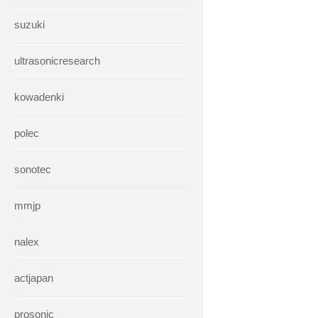
suzuki
ultrasonicresearch
kowadenki
polec
sonotec
mmjp
nalex
actjapan
prosonic