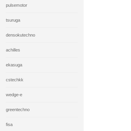
pulsemotor
tsuruga
densokutechno
achilles
ekasuga
cstechkk
wedge-e
greentechno
fisa