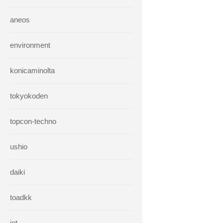
aneos
environment
konicaminolta
tokyokoden
topcon-techno
ushio
daiki
toadkk
iet