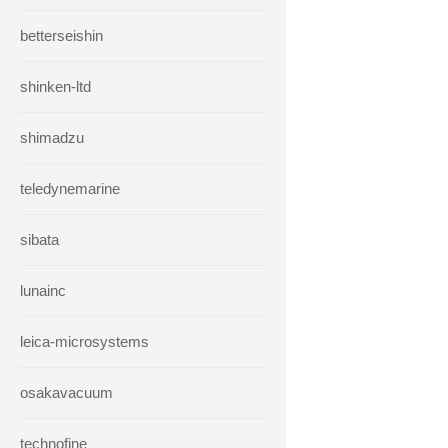
betterseishin
shinken-ltd
shimadzu
teledynemarine
sibata
lunainc
leica-microsystems
osakavacuum
technofine