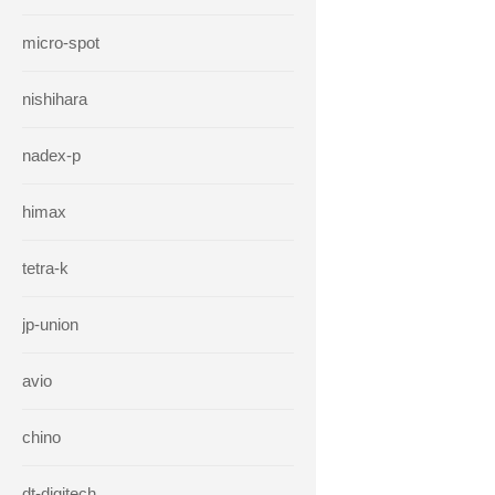
micro-spot
nishihara
nadex-p
himax
tetra-k
jp-union
avio
chino
dt-digitech