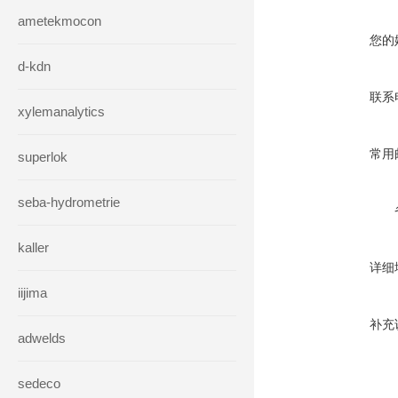
ametekmocon
您的
d-kdn
联系
xylemanalytics
常用
superlok
seba-hydrometrie
kaller
详细
iijima
补充
adwelds
sedeco