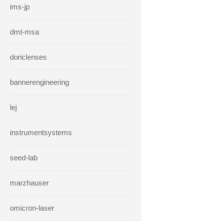
ims-jp
dmt-msa
doriclenses
bannerengineering
lej
instrumentsystems
seed-lab
marzhauser
omicron-laser