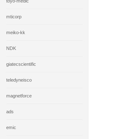
toyo-medic
mticorp
meiko-kk
NDK
giatecscientific
teledyneisco
magnetforce
ads
emic