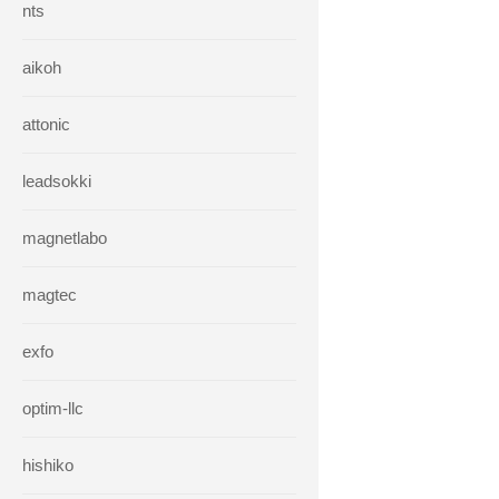
nts
aikoh
attonic
leadsokki
magnetlabo
magtec
exfo
optim-llc
hishiko