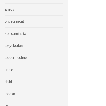
aneos
environment
konicaminolta
tokyokoden
topcon-techno
ushio
daiki
toadkk
iet