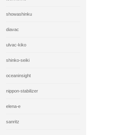
showashinku
diavac
ulvac-kiko
shinko-seiki
oceaninsight
nippon-stabilizer
elena-e
sanritz