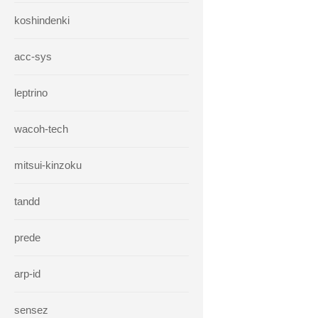
koshindenki
acc-sys
leptrino
wacoh-tech
mitsui-kinzoku
tandd
prede
arp-id
sensez