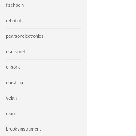
fischbein
rehobot
pearsonelectronics
dse-soret
di-soric
sorchina
velan
okm
brooksinstrument