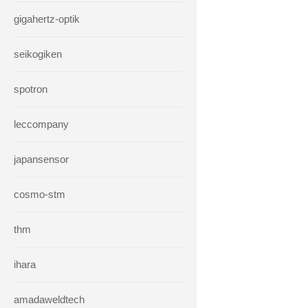
gigahertz-optik
seikogiken
spotron
leccompany
japansensor
cosmo-stm
thm
ihara
amadaweldtech