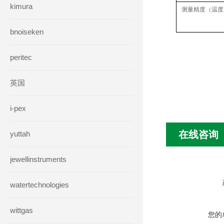
kimura
测量精度（温度
bnoiseken
peritec
英国
i-pex
在线咨询
yuttah
jewellinstruments
watertechnologies
wittgas
您的