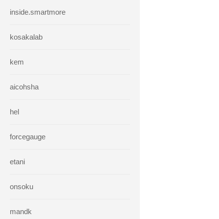
inside.smartmore
kosakalab
kem
aicohsha
hel
forcegauge
etani
onsoku
mandk