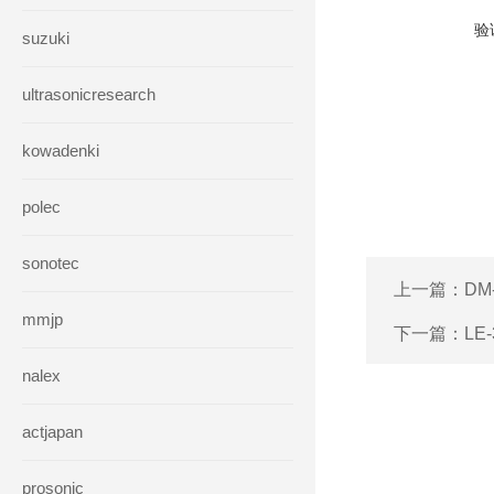
验
suzuki
ultrasonicresearch
kowadenki
polec
sonotec
上一篇：
DM
mmjp
下一篇：
LE
nalex
actjapan
prosonic