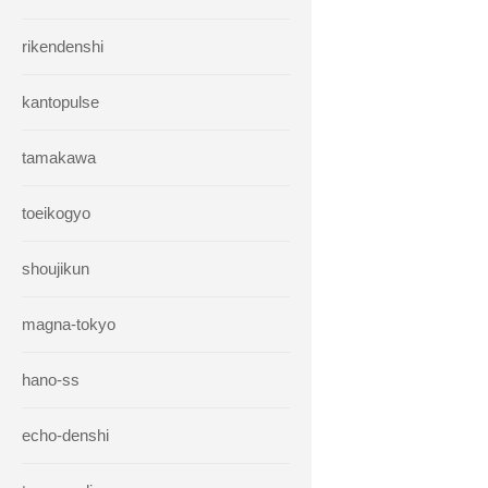
rikendenshi
kantopulse
tamakawa
toeikogyo
shoujikun
magna-tokyo
hano-ss
echo-denshi