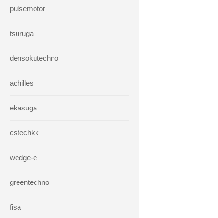
pulsemotor
tsuruga
densokutechno
achilles
ekasuga
cstechkk
wedge-e
greentechno
fisa