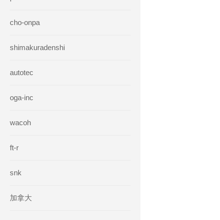
cho-onpa
shimakuradenshi
autotec
oga-inc
wacoh
ft-r
snk
加拿大