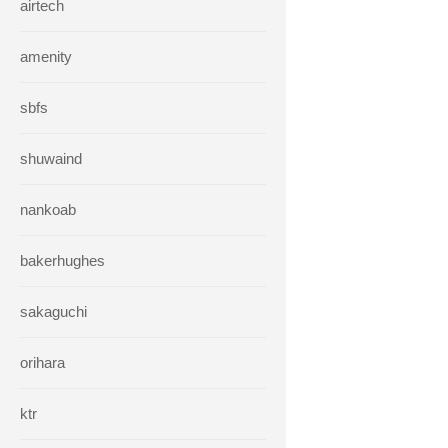
airtech
amenity
sbfs
shuwaind
nankoab
bakerhughes
sakaguchi
orihara
ktr