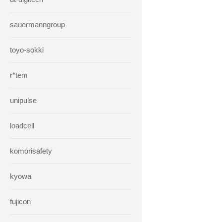
sauermanngroup
toyo-sokki
r*tem
unipulse
loadcell
komorisafety
kyowa
fujicon