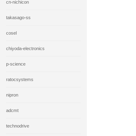
cn-nichicon
takasago-ss
cosel
chiyoda-electronics
p-science
ratocsystems
nipron
adcmt
technodrive