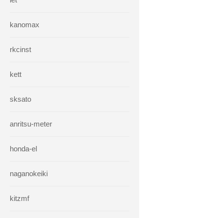
kanomax
rkcinst
kett
sksato
anritsu-meter
honda-el
naganokeiki
kitzmf