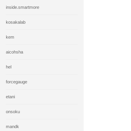
inside.smartmore
kosakalab
kem
aicohsha
hel
forcegauge
etani
onsoku
mandk