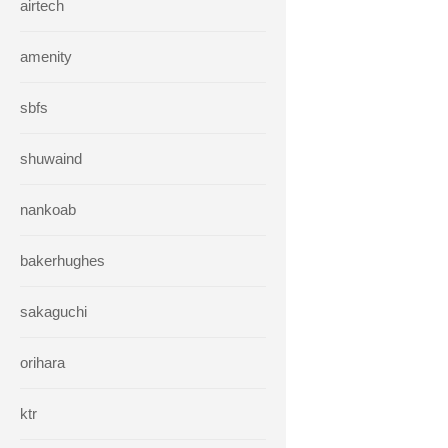
airtech
amenity
sbfs
shuwaind
nankoab
bakerhughes
sakaguchi
orihara
ktr