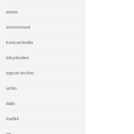
aneos
environment
konicaminolta
tokyokoden
topcon-techno
ushio
daiki
toadkk
iet