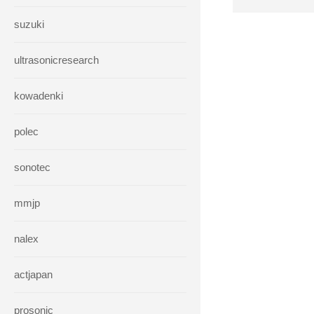
suzuki
ultrasonicresearch
kowadenki
polec
sonotec
mmjp
nalex
actjapan
prosonic