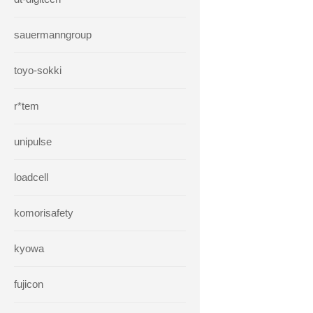
sauermanngroup
toyo-sokki
r*tem
unipulse
loadcell
komorisafety
kyowa
fujicon