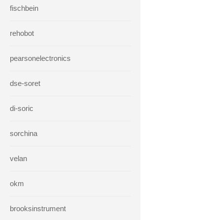
fischbein
rehobot
pearsonelectronics
dse-soret
di-soric
sorchina
velan
okm
brooksinstrument