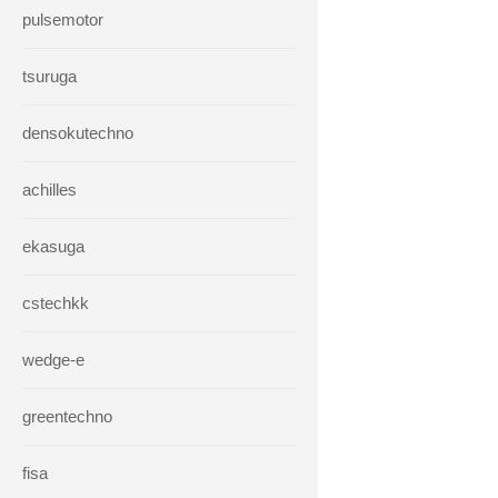
pulsemotor
tsuruga
densokutechno
achilles
ekasuga
cstechkk
wedge-e
greentechno
fisa