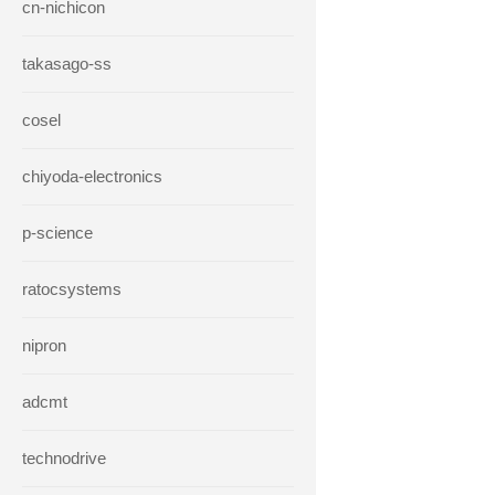
cn-nichicon
takasago-ss
cosel
chiyoda-electronics
p-science
ratocsystems
nipron
adcmt
technodrive