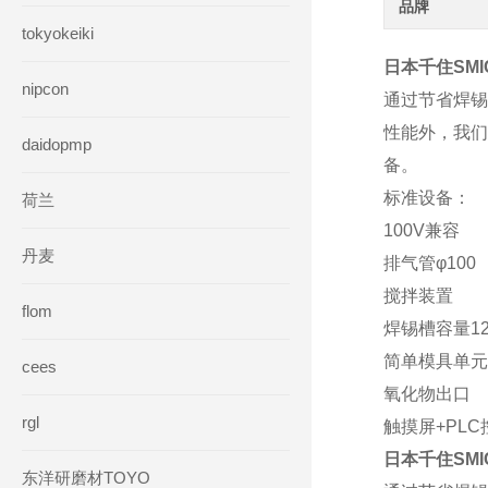
品牌
tokyokeiki
日本千住SMI
nipcon
通过节省焊锡
性能外，我们
daidopmp
备。
标准设备：
荷兰
100V兼容
丹麦
排气管φ100
搅拌装置
flom
焊锡槽容量12
简单模具单元
cees
氧化物出口
rgl
触摸屏+PLC
日本千住SMI
东洋研磨材TOYO