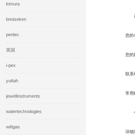
kimura
bnoiseken
peritec
您的
英国
您的
i-pex
联系
yuttah
常用
jewellinstruments
watertechnologies
wittgas
详细