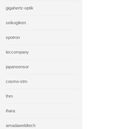
gigahertz-optik
seikogiken
spotron
leccompany
japansensor
cosmo-stm
thm
ihara
amadaweldtech