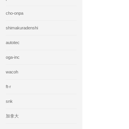
cho-onpa
shimakuradenshi
autotec
oga-inc
wacoh
ft-r
snk
加拿大