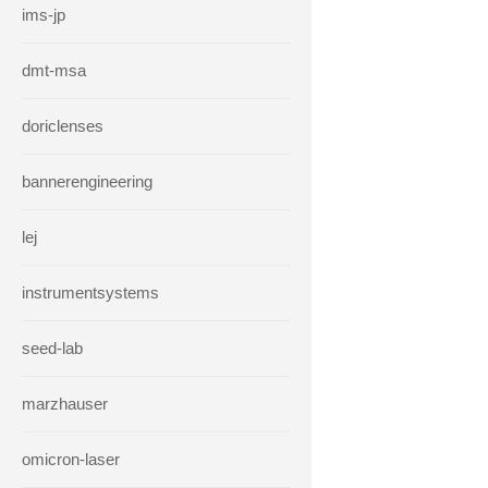
ims-jp
dmt-msa
doriclenses
bannerengineering
lej
instrumentsystems
seed-lab
marzhauser
omicron-laser