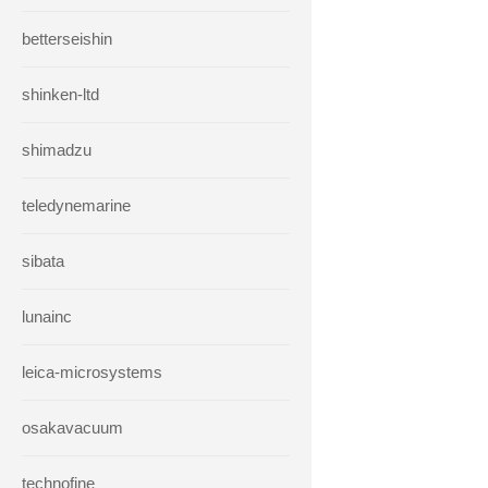
betterseishin
shinken-ltd
shimadzu
teledynemarine
sibata
lunainc
leica-microsystems
osakavacuum
technofine