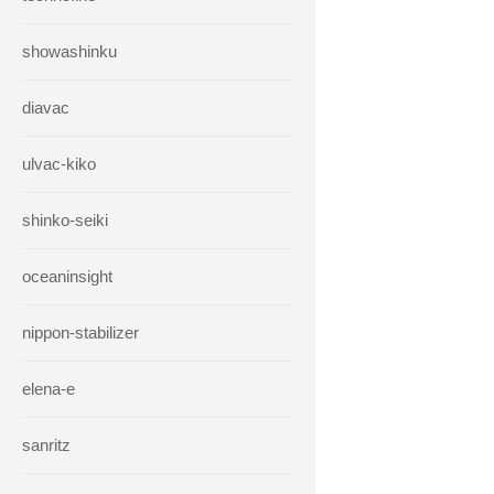
showashinku
diavac
ulvac-kiko
shinko-seiki
oceaninsight
nippon-stabilizer
elena-e
sanritz