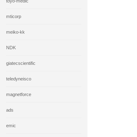
toyo-medic
mticorp
meiko-kk
NDK
giatecscientific
teledyneisco
magnetforce
ads
emic