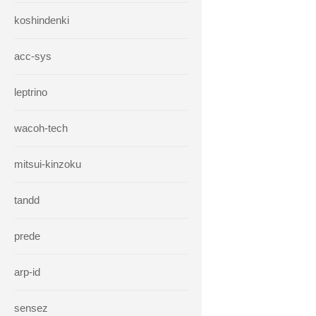
koshindenki
acc-sys
leptrino
wacoh-tech
mitsui-kinzoku
tandd
prede
arp-id
sensez