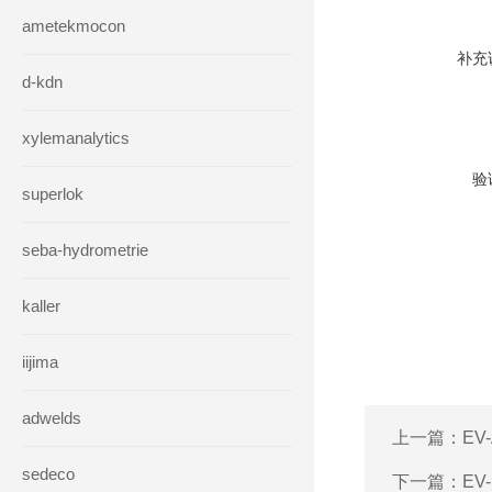
ametekmocon
补充
d-kdn
xylemanalytics
验
superlok
seba-hydrometrie
kaller
iijima
adwelds
上一篇：
EV
sedeco
下一篇：
EV