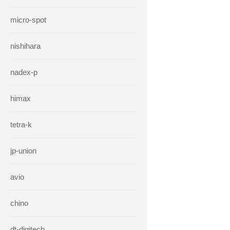
micro-spot
nishihara
nadex-p
himax
tetra-k
jp-union
avio
chino
dt-digitech