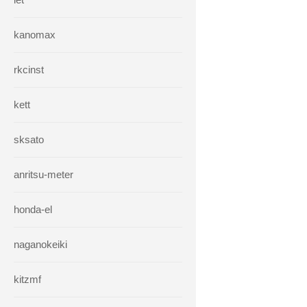
kanomax
rkcinst
kett
sksato
anritsu-meter
honda-el
naganokeiki
kitzmf