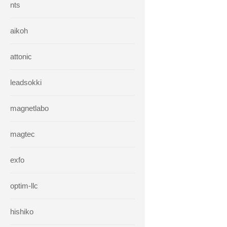
nts
aikoh
attonic
leadsokki
magnetlabo
magtec
exfo
optim-llc
hishiko