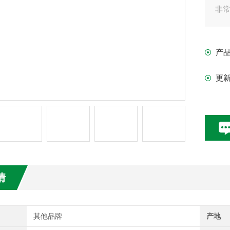
非
模型
产
功
更
・
显示
・
负载
频率[
情
其他品牌
产地