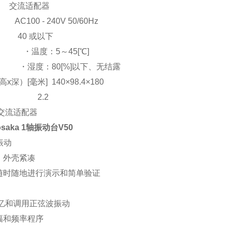
 交流适配器
 - 240V 50/60Hz
A] 40 或以下
 ・温度：5～45[℃]
：80[%]以下、无结露
x深）[毫米] 140×98.4×180
斤] 2.2
流适配器
osaka 1轴振动台
V50
振动
、外壳紧凑
随时随地进行演示和简单验证
记忆和调用正弦波振动
和频率程序