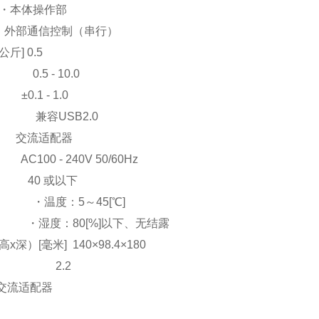
 ・本体操作部
通信控制（串行）
斤] 0.5
 0.5 - 10.0
0.1 - 1.0
 兼容USB2.0
 交流适配器
 - 240V 50/60Hz
A] 40 或以下
 ・温度：5～45[℃]
：80[%]以下、无结露
x深）[毫米] 140×98.4×180
斤] 2.2
流适配器