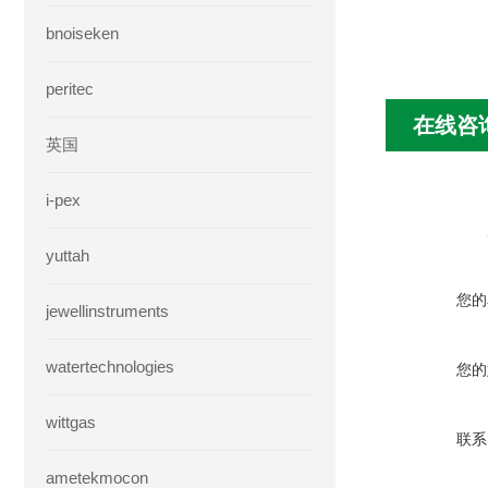
bnoiseken
peritec
在线咨
英国
i-pex
yuttah
您的
jewellinstruments
watertechnologies
您的
wittgas
联系
ametekmocon