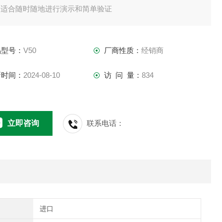
常适合随时随地进行演示和简单验证
V50
品型号：
V50
厂商性质：
经销商
能・记忆和调用正弦波振动
新时间：
2024-08-10
访 问 量：
834
振幅和频率程序
/操作 ・本体操作部
立即咨询
联系电话：
外部通信控制（串行）
能力 [公斤]0.5
赫兹] 0.5 - 10.0
进口