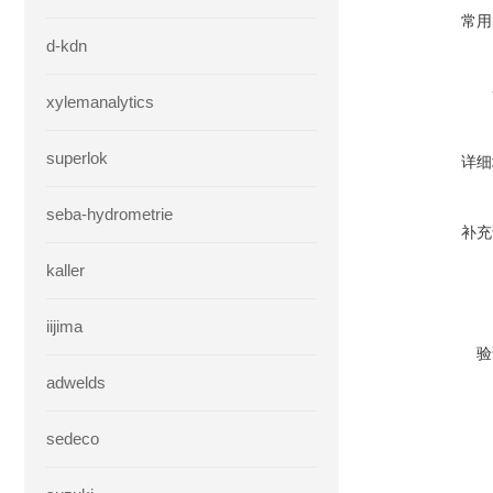
常用
d-kdn
xylemanalytics
superlok
详细
seba-hydrometrie
补充
kaller
iijima
验
adwelds
sedeco