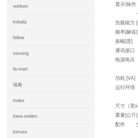
显示/操作
nohken
・外部
kobata
负载能力 [公
频率[赫兹]
fellow
振幅[度] ±
通讯接口
sensing
电源电压
fa-mart
AC100
功耗 [V
瑞典
运行环境
・湿度
make
尺寸（宽x高
重量[公
towa-seiden
配件
交
kimura