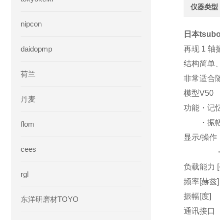
仪器类型
nipcon
日本tsub
daidopmp
再现 1 轴
结构简单
荷兰
非常适合
模型V50
丹麦
功能・记
・振幅
flom
显示/操作
cees
・外部
负载能力 [
rgl
频率[赫兹]
振幅[度] ±
东洋研磨材TOYO
通讯接口