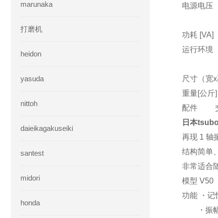
marunaka
电源电压
AC100
打磨机
功耗 [V
运行环境
heidon
・湿度
yasuda
尺寸（宽x高
重量[公
nittoh
配件
交
日本tsub
daieikagakuseiki
再现 1 轴
结构简单
santest
非常适合
midori
模型 V50
功能 ・
honda
・振幅