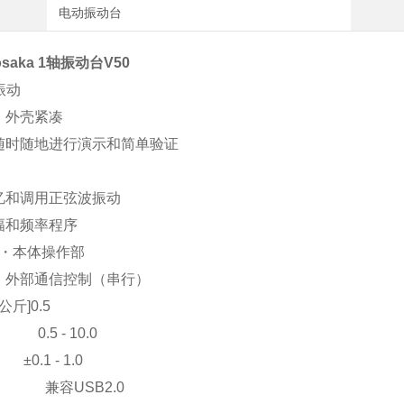
电动振动台
osaka 1轴振动台
V50
振动
、外壳紧凑
随时随地进行演示和简单验证
忆和调用正弦波振动
和频率程序
 ・本体操作部
通信控制（串行）
公斤]0.5
 0.5 - 10.0
0.1 - 1.0
 兼容USB2.0