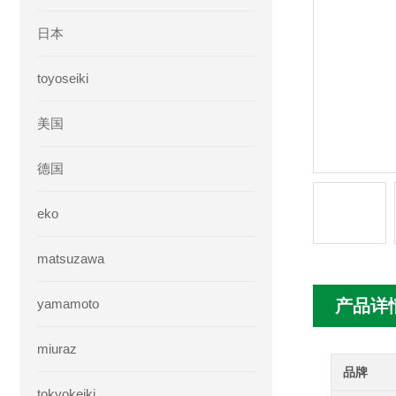
日本
toyoseiki
美国
德国
eko
matsuzawa
yamamoto
产品详
miuraz
品牌
tokyokeiki