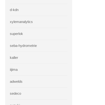
d-kdn
xylemanalytics
superlok
seba-hydrometrie
kaller
iijima
adwelds
sedeco