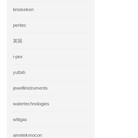
bnoiseken
peritec
英国
i-pex
yuttah
jewellinstruments
watertechnologies
wittgas
ametekmocon