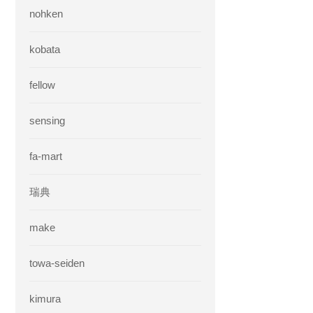
nohken
kobata
fellow
sensing
fa-mart
瑞典
make
towa-seiden
kimura