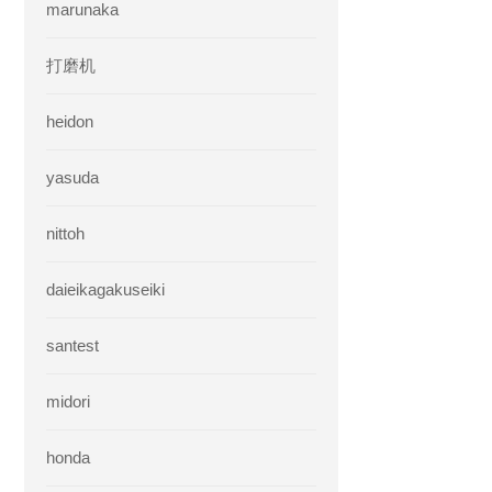
marunaka
打磨机
heidon
yasuda
nittoh
daieikagakuseiki
santest
midori
honda