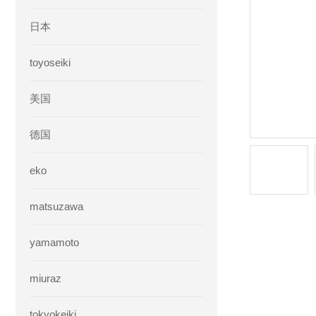
日本
toyoseiki
美国
德国
eko
matsuzawa
yamamoto
miuraz
tokyokeiki