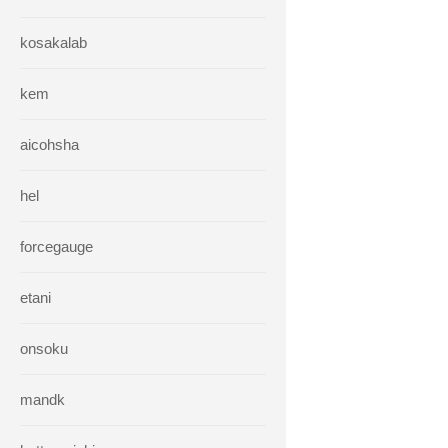
kosakalab
kem
aicohsha
hel
forcegauge
etani
onsoku
mandk