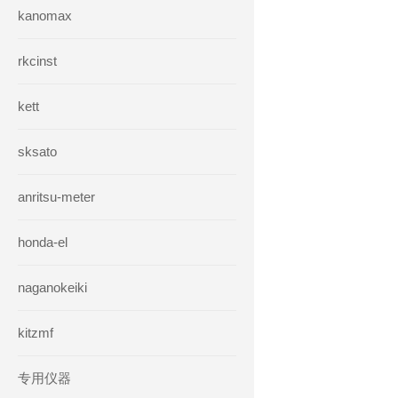
kanomax
rkcinst
kett
sksato
anritsu-meter
honda-el
naganokeiki
kitzmf
专用仪器