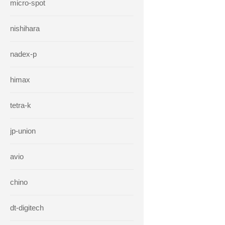
micro-spot
nishihara
nadex-p
himax
tetra-k
jp-union
avio
chino
dt-digitech