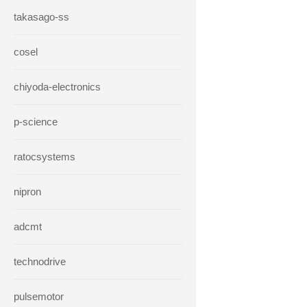
takasago-ss
cosel
chiyoda-electronics
p-science
ratocsystems
nipron
adcmt
technodrive
pulsemotor