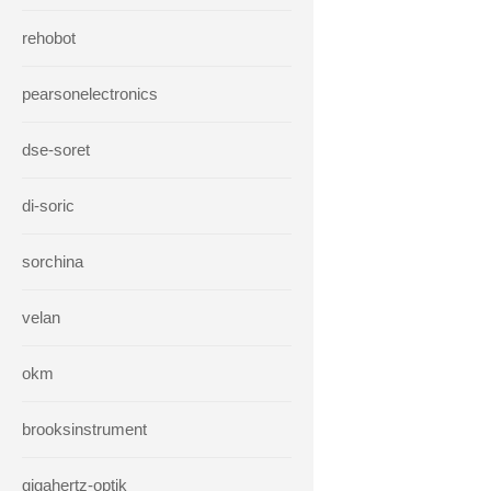
rehobot
pearsonelectronics
dse-soret
di-soric
sorchina
velan
okm
brooksinstrument
gigahertz-optik