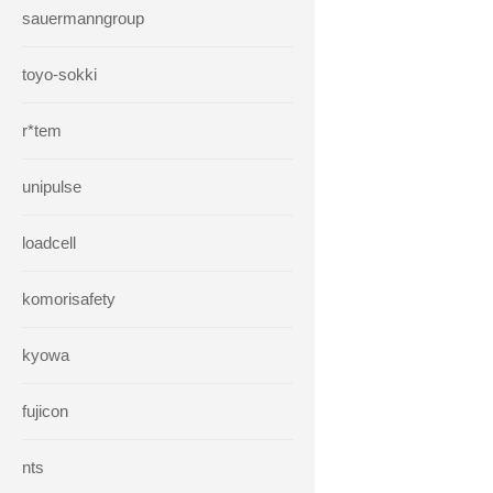
sauermanngroup
toyo-sokki
r*tem
unipulse
loadcell
komorisafety
kyowa
fujicon
nts