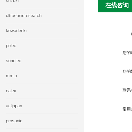
suzuki
在线咨询
ultrasonicresearch
kowadenki
polec
您的
sonotec
您的
mmjp
联系
nalex
actjapan
常用
prosonic