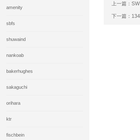
上一篇：
SW
amenity
下一篇：
13
sbfs
shuwaind
nankoab
bakerhughes
sakaguchi
orihara
ktr
fischbein