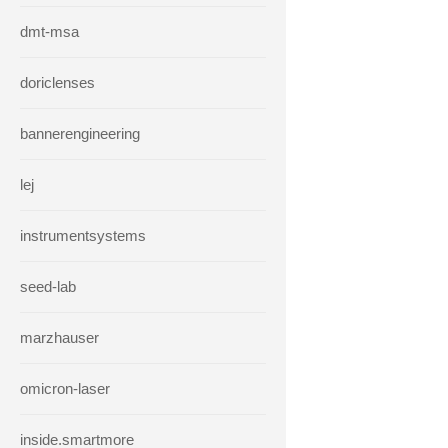
dmt-msa
doriclenses
bannerengineering
lej
instrumentsystems
seed-lab
marzhauser
omicron-laser
inside.smartmore