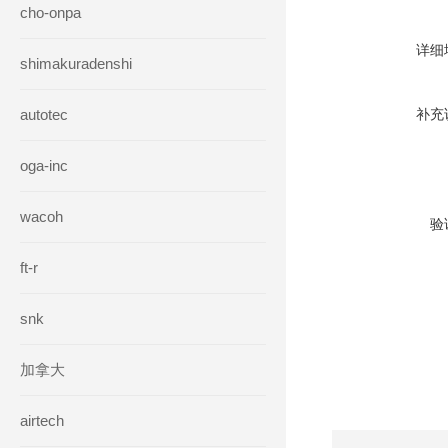
cho-onpa
详细
shimakuradenshi
autotec
补充
oga-inc
wacoh
验
ft-r
snk
加拿大
airtech