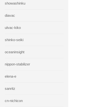
showashinku
diavac
ulvac-kiko
shinko-seiki
oceaninsight
nippon-stabilizer
elena-e
sanritz
cn-nichicon