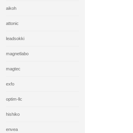
aikoh
attonic
leadsokki
magnetlabo
magtec
exfo
optim-llc
hishiko
envea