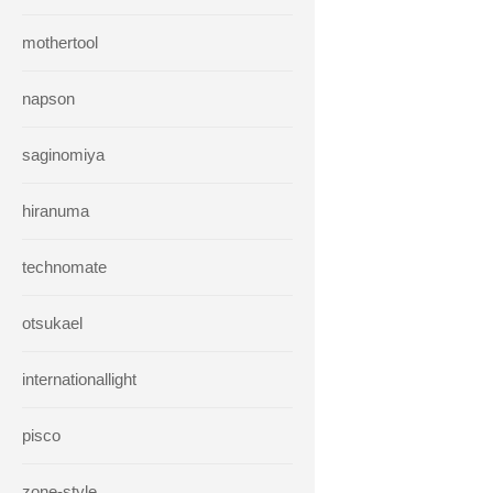
mothertool
napson
saginomiya
hiranuma
technomate
otsukael
internationallight
pisco
zone-style