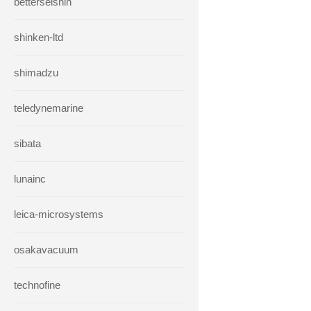
betterseishin
shinken-ltd
shimadzu
teledynemarine
sibata
lunainc
leica-microsystems
osakavacuum
technofine