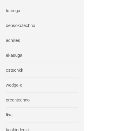
tsuruga
densokutechno
achilles
ekasuga
cstechkk
wedge-e
greentechno
fisa
koshindenki