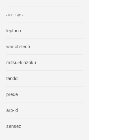
acc-sys
leptrino
wacoh-tech
mitsui-kinzoku
tandd
prede
arp-id
sensez