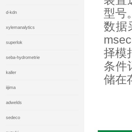
型号
d-kdn
数据
xylemanalytics
ms
superlok
择模
seba-hydrometrie
条件
kaller
储在
iijima
adwelds
sedeco