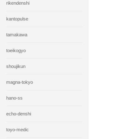
rikendenshi
kantopulse
tamakawa
toeikogyo
shoujikun
magna-tokyo
hano-ss
echo-denshi
toyo-medic