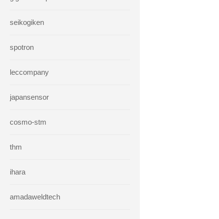
seikogiken
spotron
leccompany
japansensor
cosmo-stm
thm
ihara
amadaweldtech