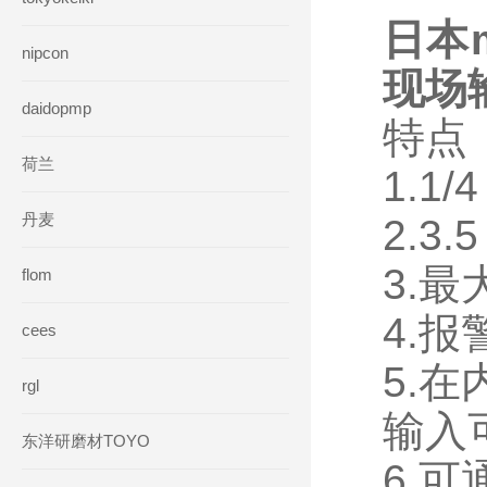
日本
nipcon
现场
daidopmp
特点
荷兰
1.1
丹麦
2.3
3.
flom
4.
cees
5.在
rgl
输入
东洋研磨材TOYO
6.