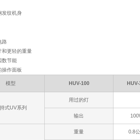
钢发纹机身
电路
寸和更轻的重量
因数节能
的操作面板
模型
HUV-100
HUV-
用过的灯
持式UV系列
输出
10
重量
0.8