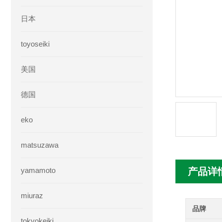
日本
toyoseiki
美国
德国
eko
matsuzawa
yamamoto
产品详
miuraz
品牌
tokyokeiki