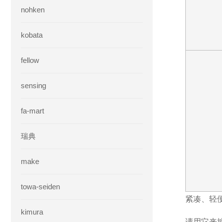
nohken
kobata
fellow
sensing
fa-mart
瑞典
make
towa-seiden
紧凑、轻
kimura
请用它来