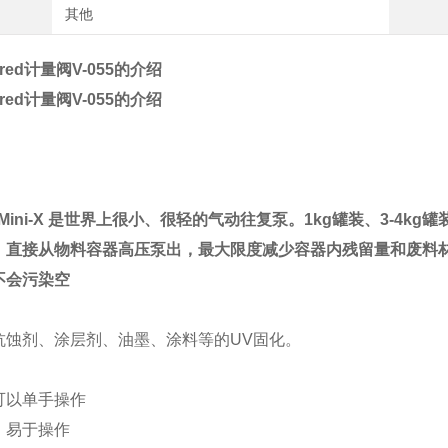
其他
red计量阀
V-055的介绍
red计量阀
V-055的介绍
 Mini-X 是世界上很小、
很
轻的气动往复泵。
1kg罐装、3-4k
，直接从物料容器高压泵出，最大限度减少容器内残留量和废料
不会污染空
抗蚀剂、涂层剂、油墨、涂料等的UV固化。
可以单手操作
，易于操作