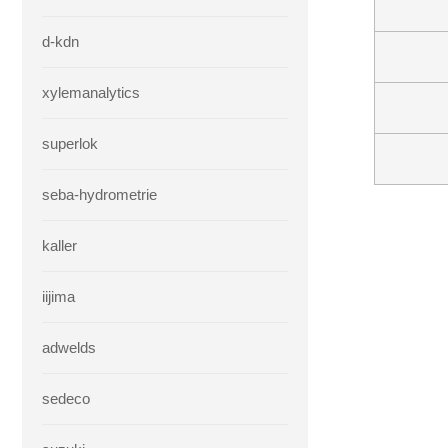
d-kdn
xylemanalytics
superlok
seba-hydrometrie
kaller
iijima
adwelds
sedeco