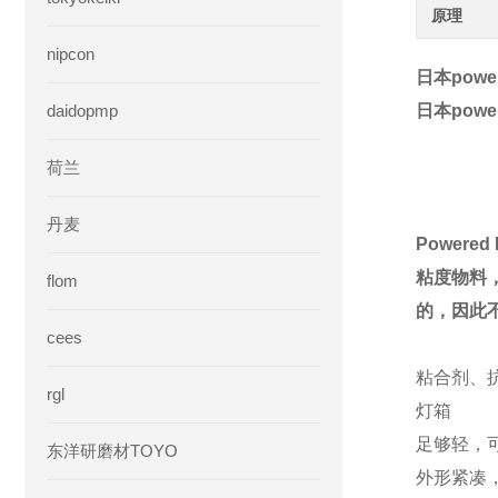
原理
nipcon
日本powe
daidopmp
日本powe
荷兰
丹麦
Powered
粘度物料
flom
的，因此
cees
粘合剂、
rgl
灯箱
足够轻，
东洋研磨材TOYO
外形紧凑