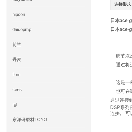
连接形式
nipcon
日本ace-
daidopmp
日本ace-
荷兰
调节液
丹麦
通过将
flom
这是一
cees
也可在
通过连接
rgl
DSP系列
连接。 
东洋研磨材TOYO