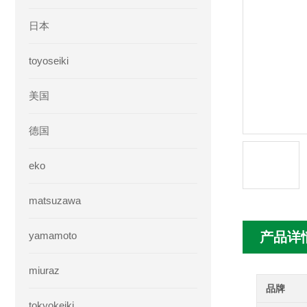
日本
toyoseiki
美国
德国
eko
matsuzawa
yamamoto
产品详
miuraz
品牌
tokyokeiki