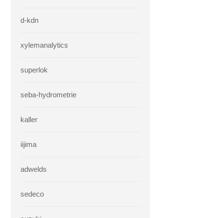
d-kdn
xylemanalytics
superlok
seba-hydrometrie
kaller
iijima
adwelds
sedeco