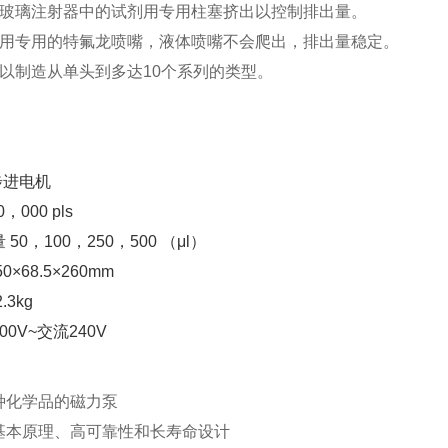
玻璃注射器中的试剂用专用柱塞挤出以控制排出量。
用专用的特氟龙喷嘴，液体喷嘴不会爬出，排出量稳定。
以制造从单头到多达10个系列的类型。
步进电机
，000 pls
50，100，250，500 （μl）
×68.5×260mm
.3kg
0V~交流240V
种化学品的磁力泵
基本原理、高可靠性和长寿命设计