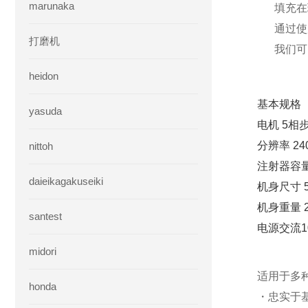
marunaka
填充在
通过使
打磨机
我们可
heidon
基本规格
yasuda
电机 5相
分辨率 240
nittoh
注射器容量 
daieikagakuseiki
机身尺寸 50
机身重量 2
santest
电源交流10
midori
适用于多
honda
・忠实于