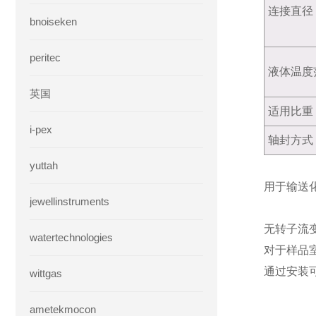
连接直径
bnoiseken
peritec
液体温度
英国
适用比重
i-pex
轴封方式
yuttah
用于输送
jewellinstruments
无转子流
watertechnologies
对于样品
通过安装
wittgas
ametekmocon