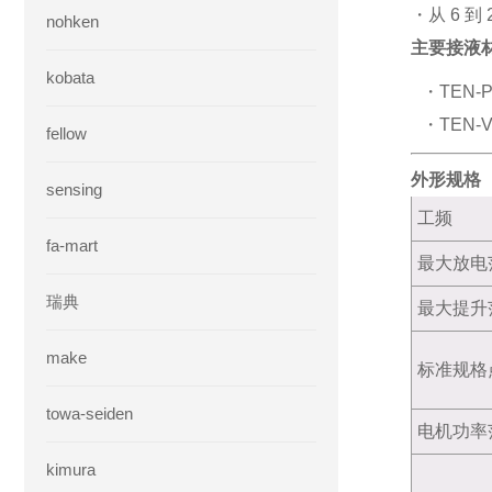
・从 6 到
nohken
主要接液
kobata
・TEN
・TEN
fellow
外形规格
sensing
工频
fa-mart
最大放电
瑞典
最大提升
make
标准规格
towa-seiden
电机功率
kimura