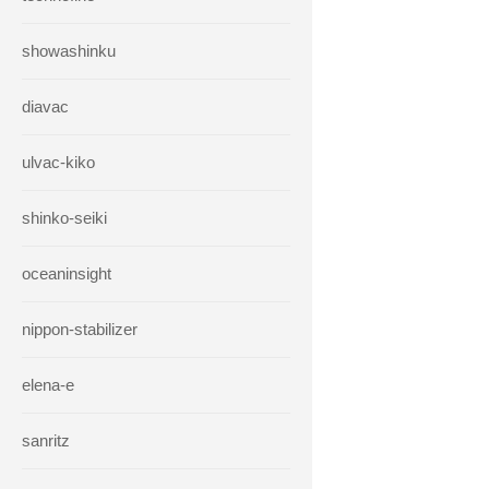
showashinku
diavac
ulvac-kiko
shinko-seiki
oceaninsight
nippon-stabilizer
elena-e
sanritz