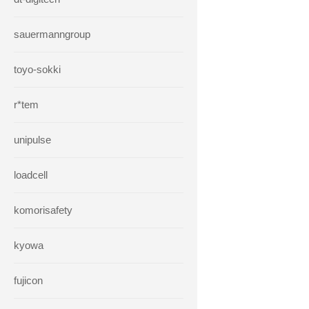
sauermanngroup
toyo-sokki
r*tem
unipulse
loadcell
komorisafety
kyowa
fujicon