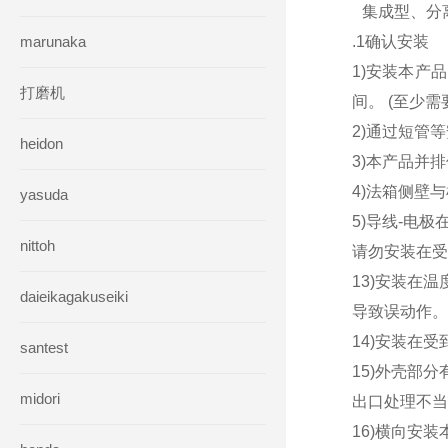
集成型、分
marunaka
.1确认安装
1)安装本产
打磨机
间。 (至少
2)通过短管
heidon
3)本产品并
4)法箱侧壁
yasuda
5)导线-电
nittoh
请勿安装在受
13)安装在
daieikagakuseiki
导致误动作。
14)安装在
santest
15)外壳部
midori
出口处理不当
16)横向安