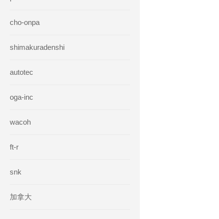
cho-onpa
shimakuradenshi
autotec
oga-inc
wacoh
ft-r
snk
加拿大