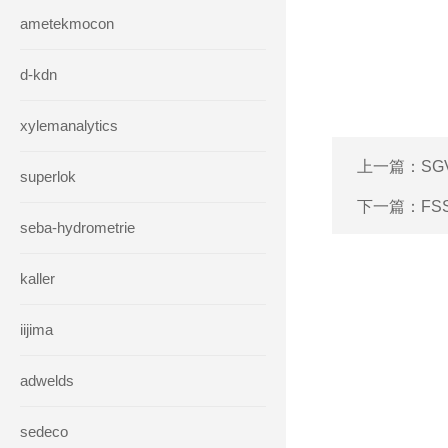
ametekmocon
d-kdn
xylemanalytics
上一篇：
SG
superlok
下一篇：
FS
seba-hydrometrie
kaller
iijima
adwelds
sedeco