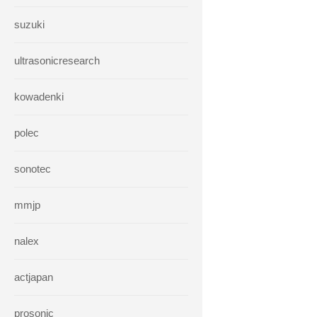
suzuki
ultrasonicresearch
kowadenki
polec
sonotec
mmjp
nalex
actjapan
prosonic