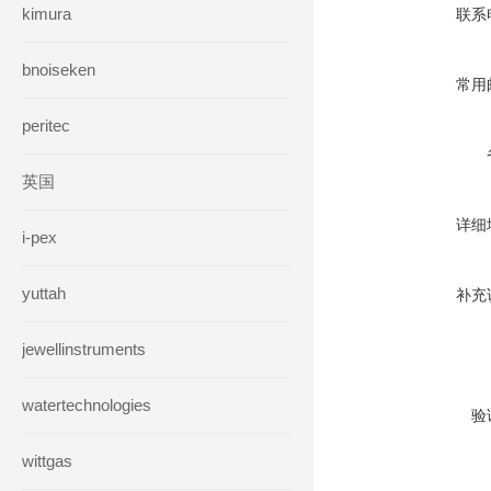
kimura
联系
bnoiseken
常用
peritec
英国
详细
i-pex
yuttah
补充
jewellinstruments
watertechnologies
验
wittgas