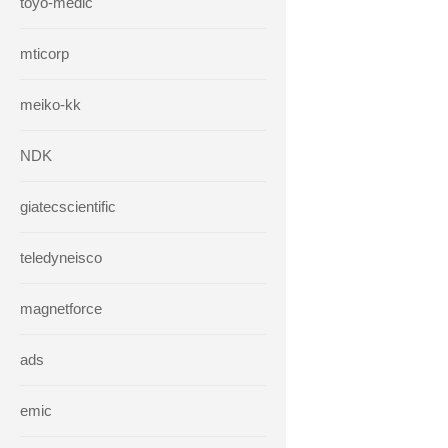
toyo-medic
mticorp
meiko-kk
NDK
giatecscientific
teledyneisco
magnetforce
ads
emic