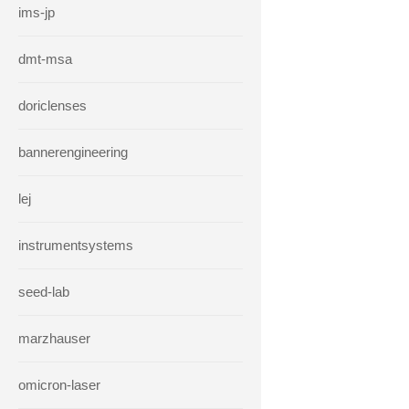
ims-jp
dmt-msa
doriclenses
bannerengineering
lej
instrumentsystems
seed-lab
marzhauser
omicron-laser