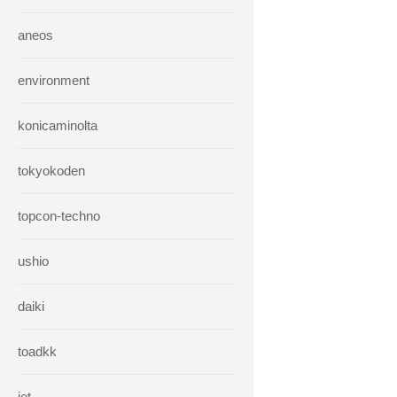
aneos
environment
konicaminolta
tokyokoden
topcon-techno
ushio
daiki
toadkk
iet