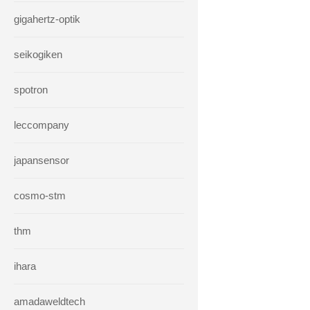
gigahertz-optik
seikogiken
spotron
leccompany
japansensor
cosmo-stm
thm
ihara
amadaweldtech