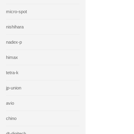
micro-spot
nishihara
nadex-p
himax
tetra-k
jp-union
avio
chino
dt-digitech