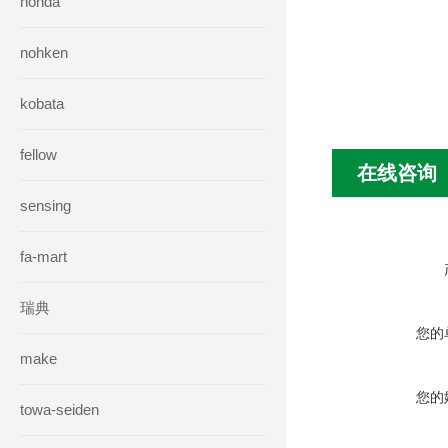
honda
nohken
kobata
fellow
在线咨询
sensing
fa-mart
瑞典
您的
make
您的
towa-seiden