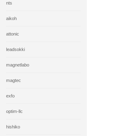
nts
aikoh
attonic
leadsokki
magnetlabo
magtec
exfo
optim-llc
hishiko