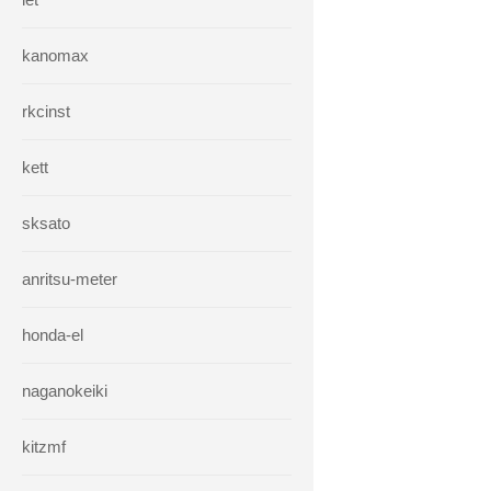
kanomax
rkcinst
kett
sksato
anritsu-meter
honda-el
naganokeiki
kitzmf