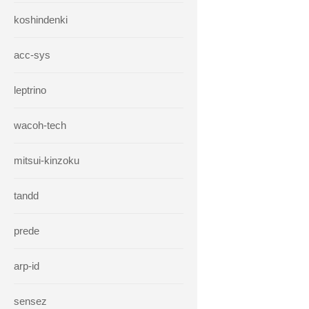
koshindenki
acc-sys
leptrino
wacoh-tech
mitsui-kinzoku
tandd
prede
arp-id
sensez