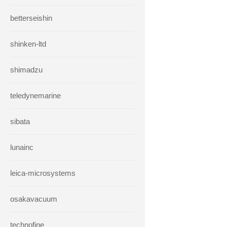
betterseishin
shinken-ltd
shimadzu
teledynemarine
sibata
lunainc
leica-microsystems
osakavacuum
technofine