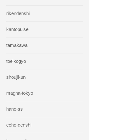
rikendenshi
kantopulse
tamakawa
toeikogyo
shoujikun
magna-tokyo
hano-ss
echo-denshi