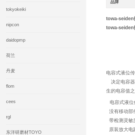
品牌
tokyokeiki
towa-sei
nipcon
towa-sei
daidopmp
荷兰
丹麦
电容式液位传
决定电容器
flom
生的电容值之
cees
电容式液位
没有移动部
rgl
带检测灵敏
原装放大电
东洋研磨材TOYO