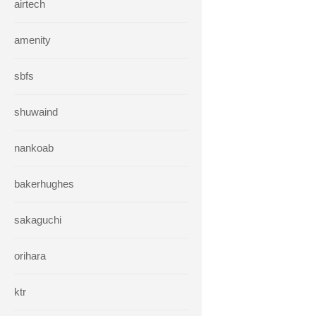
airtech
amenity
sbfs
shuwaind
nankoab
bakerhughes
sakaguchi
orihara
ktr