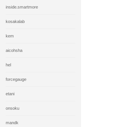
inside.smartmore
kosakalab
kem
aicohsha
hel
forcegauge
etani
onsoku
mandk