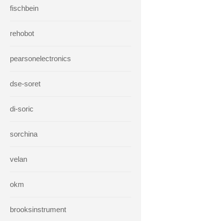
fischbein
rehobot
pearsonelectronics
dse-soret
di-soric
sorchina
velan
okm
brooksinstrument