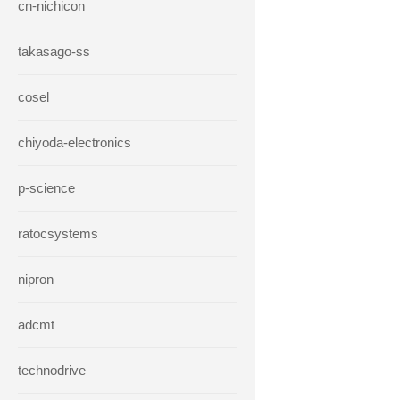
cn-nichicon
takasago-ss
cosel
chiyoda-electronics
p-science
ratocsystems
nipron
adcmt
technodrive