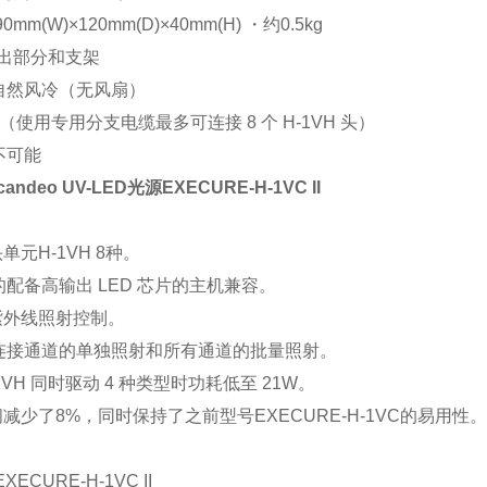
mm(W)×120mm(D)×40mm(H) ・约0.5kg
突出部分和支架
自然风冷（无风扇）
（使用专用分支电缆最多可连接 8 个 H-1VH 头）
不可能
andeo UV-LED光源
EXECURE-H-1VC II
单元H-1VH 8种。
配备高输出 LED 芯片的主机兼容。
紫外线照射控制。
连接通道的单独照射和所有通道的批量照射。
-1VH 同时驱动 4 种类型时功耗低至 21W。
间减少了8%，同时保持了之前型号EXECURE-H-1VC的易用性。
ECURE-H-1VC II