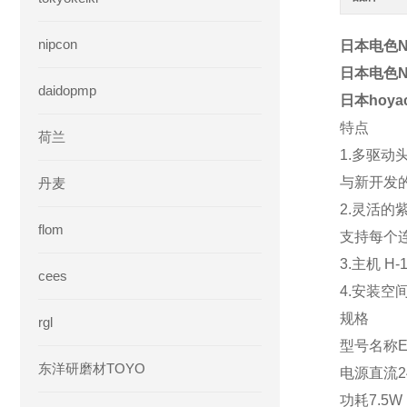
nipcon
日本电色N
日本电色N
daidopmp
日本hoyac
特点
荷兰
1.多驱动头
与新开发的
丹麦
2.灵活的
flom
支持每个
3.主机 H
cees
4.安装空
规格
rgl
型号名称EXE
东洋研磨材TOYO
电源直流2
功耗7.5