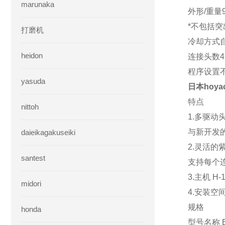
marunaka
外形/重量90
*不包括
打磨机
冷却方式
heidon
连接头数4
程序设置
yasuda
日本hoyac
特点
nittoh
1.多驱动头
与新开发的
daieikagakuseiki
2.灵活的
santest
支持每个
3.主机 H
midori
4.安装空
规格
honda
型号名称 EX