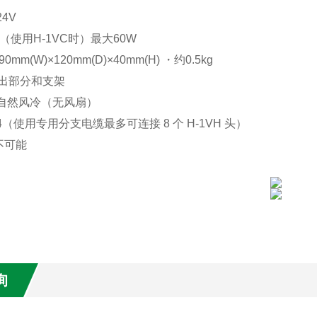
4V
W（使用H-1VC时）最大60W
0mm(W)×120mm(D)×40mm(H) ・约0.5kg
突出部分和支架
 自然风冷（无风扇）
4（使用专用分支电缆最多可连接 8 个 H-1VH 头）
不可能
询