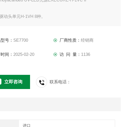
多驱动头单元H-1VH 8种。
开发的配备高输出 LED 芯片的主机兼容。
灵活的紫外线照射控制。
品型号：
SE7700
厂商性质：
经销商
持每个连接通道的单独照射和所有通道的批量照射。
主机 H-1VH 同时驱动 4 种类型时功耗低至 21W。
新时间：
2025-02-20
访 问 量：
1136
安装空间减少了8%，
立即咨询
联系电话：
进口