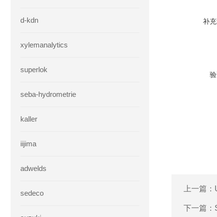
d-kdn
补充
xylemanalytics
superlok
验
seba-hydrometrie
kaller
iijima
adwelds
上一篇：
sedeco
下一篇：