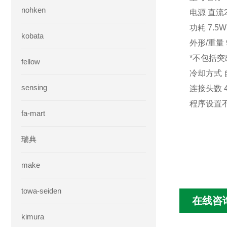
nohken
电源 直流2
功耗 7.5
kobata
外形/重量 9
*不包括
fellow
冷却方式
sensing
连接头数 
程序设置
fa-mart
瑞典
make
towa-seiden
在线咨
kimura