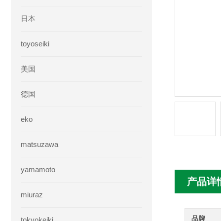
日本
toyoseiki
美国
德国
eko
matsuzawa
yamamoto
产品详
miuraz
品牌
tokyokeiki