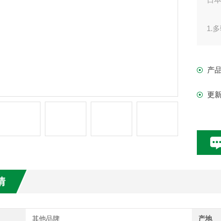
1.
与新
2.
产
支
3.
更
4.
情
其他品牌
产地