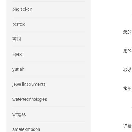
bnoiseken
peritec
您的
英国
您的
i-pex
yuttah
联系
jewellinstruments
常用
watertechnologies
wittgas
详细
ametekmocon