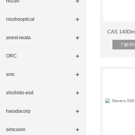
hozan
nisshooptical
anest-iwata
了解详
ORC
smc
shishido-esd
haradacorp
simcoion