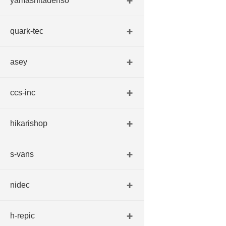
yamashitadenso
quark-tec
asey
ccs-inc
hikarishop
s-vans
nidec
h-repic