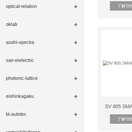
了解详
optical-relation
oklab
asahi-spectra
san-eielectric
photonic-lattice
eishinkagaku
bl-autotec
了解详