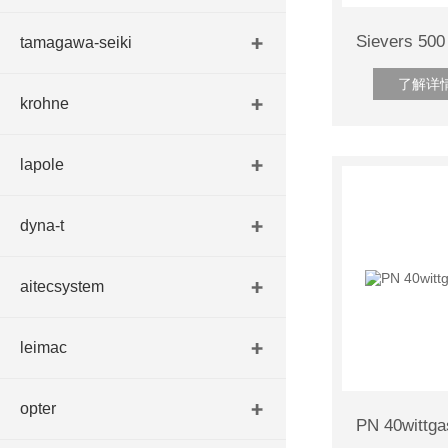
tamagawa-seiki
了解详
krohne
lapole
dyna-t
aitecsystem
leimac
opter