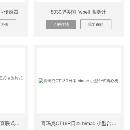
液位传感器
8030型美国 fwbell 高斯计
要询价
了解详情
我要询价
VR16G/VR16日本 himac 直联式油旋片式真空泵
喜玛克CT18R日本 himac 小型台式离心机