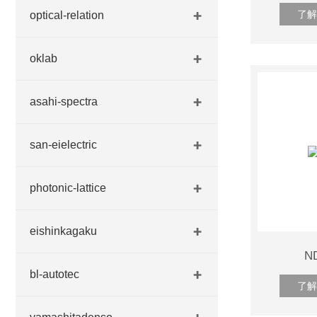
了解
optical-relation
oklab
asahi-spectra
san-eielectric
photonic-lattice
eishinkagaku
N
bl-autotec
了解