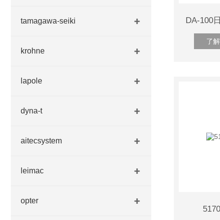
tamagawa-seiki
了解
krohne
lapole
dyna-t
aitecsystem
leimac
opter
517