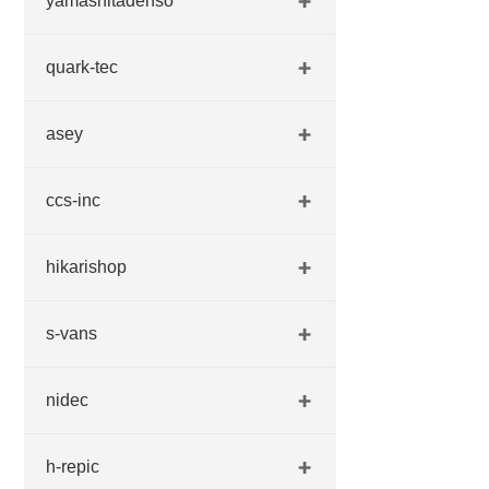
yamashitadenso
quark-tec
asey
ccs-inc
hikarishop
s-vans
nidec
h-repic