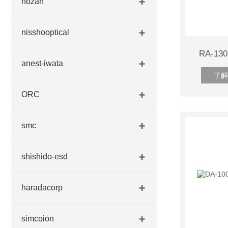
hozan
nisshooptical
RA-1
anest-iwata
了解
ORC
smc
shishido-esd
haradacorp
simcoion