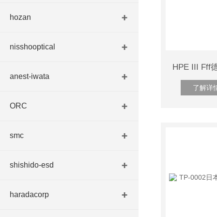
hozan
nisshooptical
anest-iwata
了解详
ORC
smc
shishido-esd
haradacorp