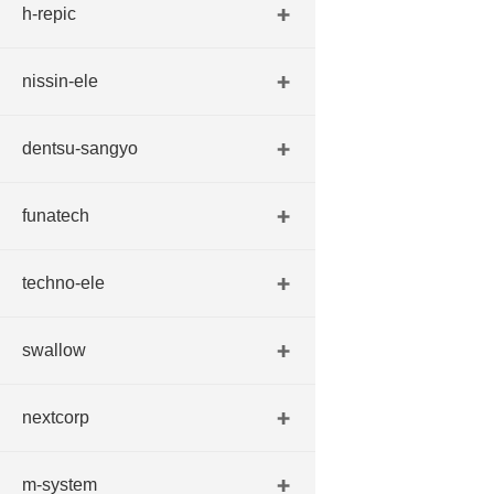
h-repic
nissin-ele
dentsu-sangyo
funatech
techno-ele
swallow
nextcorp
m-system