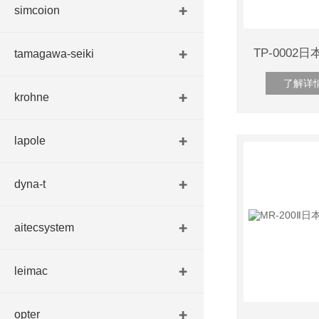
simcoion
tamagawa-seiki
了解详
krohne
lapole
dyna-t
aitecsystem
leimac
opter