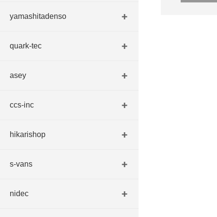
yamashitadenso
quark-tec
asey
ccs-inc
hikarishop
s-vans
nidec