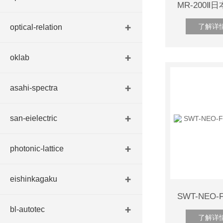
了解详
optical-relation
oklab
asahi-spectra
san-eielectric
photonic-lattice
eishinkagaku
bl-autotec
了解详