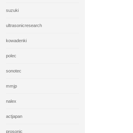
suzuki
ultrasonicresearch
kowadenki
polec
sonotec
mmjp
nalex
actjapan
prosonic