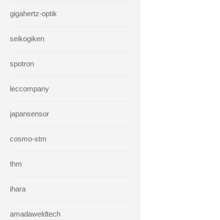
gigahertz-optik
seikogiken
spotron
leccompany
japansensor
cosmo-stm
thm
ihara
amadaweldtech