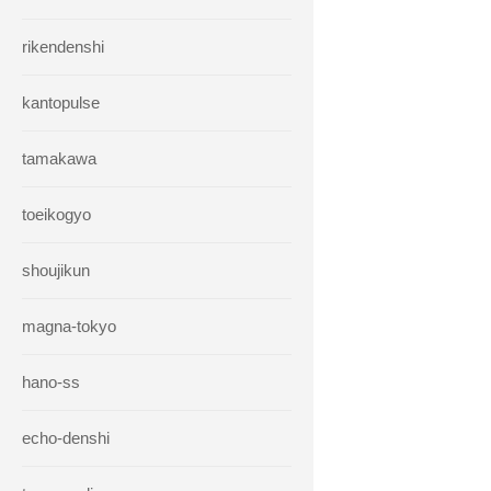
rikendenshi
kantopulse
tamakawa
toeikogyo
shoujikun
magna-tokyo
hano-ss
echo-denshi