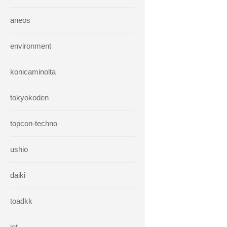
aneos
environment
konicaminolta
tokyokoden
topcon-techno
ushio
daiki
toadkk
iet