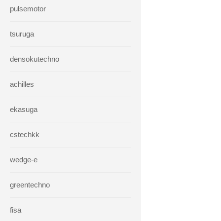
pulsemotor
tsuruga
densokutechno
achilles
ekasuga
cstechkk
wedge-e
greentechno
fisa