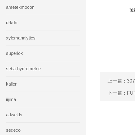
ametekmocon
验
d-kdn
xylemanalytics
superlok
seba-hydrometrie
上一篇：
30
kaller
下一篇：
FU
iijima
adwelds
sedeco