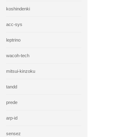
koshindenki
acc-sys
leptrino
wacoh-tech
mitsui-kinzoku
tandd
prede
arp-id
sensez