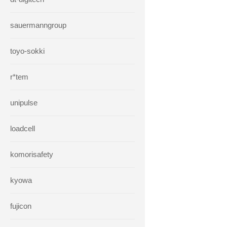
sauermanngroup
toyo-sokki
r*tem
unipulse
loadcell
komorisafety
kyowa
fujicon