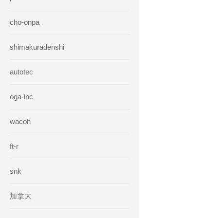
cho-onpa
shimakuradenshi
autotec
oga-inc
wacoh
ft-r
snk
加拿大