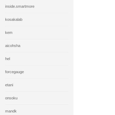
inside.smartmore
kosakalab
kem
aicohsha
hel
forcegauge
etani
onsoku
mandk