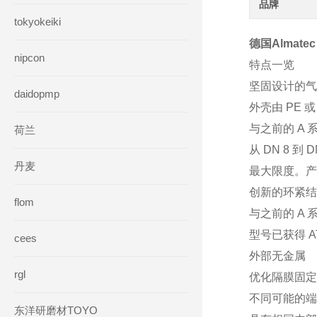
品牌
tokyokeiki
德国Almat
nipcon
特点一览
坚固设计的气
daidopmp
外壳由 PE 
与之前的 A
荷兰
从 DN 8 到 
丹麦
最大限度。产能为
创新的环紧
flom
与之前的 A
型号已获得 AT
cees
外部无金属
rgl
优化隔膜固
不同可能的
东洋研磨材TOYO