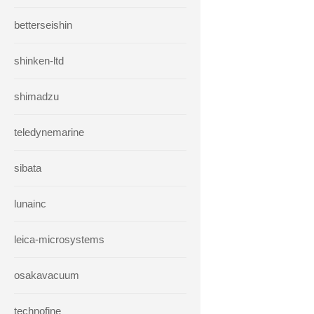
betterseishin
shinken-ltd
shimadzu
teledynemarine
sibata
lunainc
leica-microsystems
osakavacuum
technofine