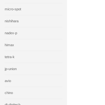
micro-spot
nishihara
nadex-p
himax
tetra-k
jp-union
avio
chino
dt-digitech