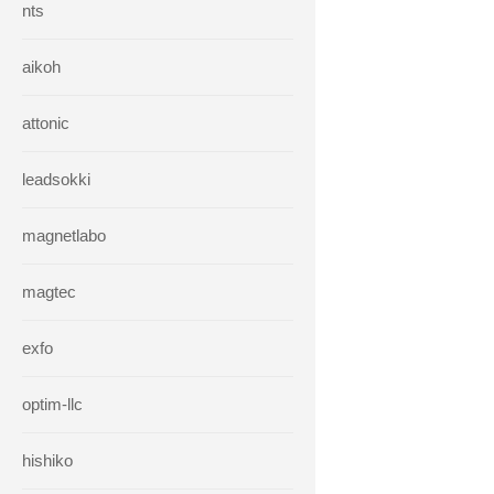
nts
aikoh
attonic
leadsokki
magnetlabo
magtec
exfo
optim-llc
hishiko