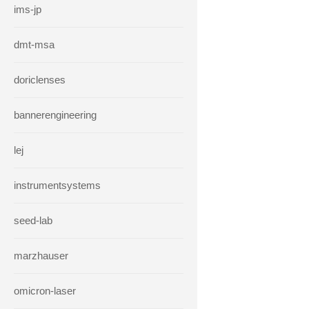
ims-jp
dmt-msa
doriclenses
bannerengineering
lej
instrumentsystems
seed-lab
marzhauser
omicron-laser