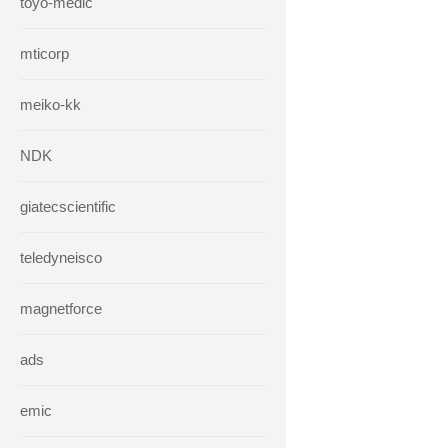
toyo-medic
mticorp
meiko-kk
NDK
giatecscientific
teledyneisco
magnetforce
ads
emic