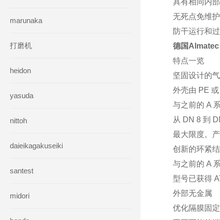
具有相同内
无死点免维护
marunaka
防干运行和过
打磨机
德国Almat
特点一览
heidon
坚固设计的气
外壳由 PE 
yasuda
与之前的 A
从 DN 8 到 
nittoh
最大限度。产能为
daieikagakuseiki
创新的环紧
与之前的 A
santest
型号已获得 AT
外部无金属
midori
优化隔膜固