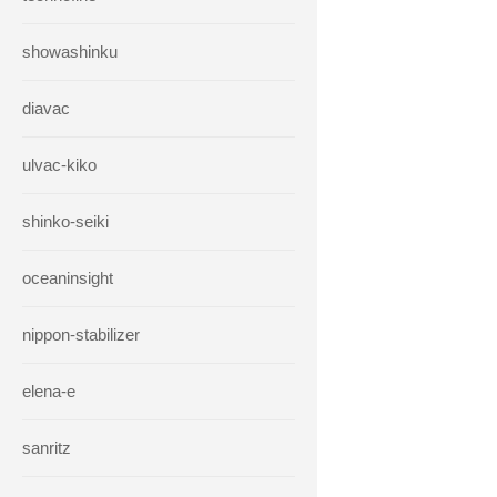
showashinku
diavac
ulvac-kiko
shinko-seiki
oceaninsight
nippon-stabilizer
elena-e
sanritz