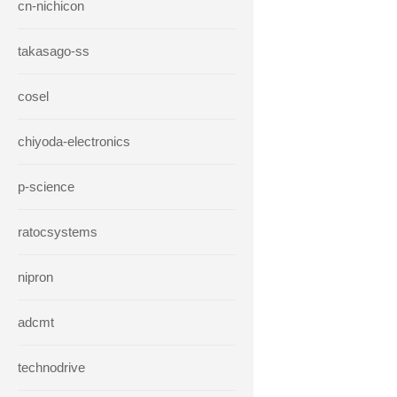
cn-nichicon
takasago-ss
cosel
chiyoda-electronics
p-science
ratocsystems
nipron
adcmt
technodrive