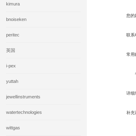
kimura
您的
bnoiseken
peritec
联系
英国
常用
i-pex
yuttah
详细
jewellinstruments
watertechnologies
补充
wittgas