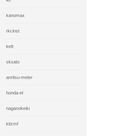
kanomax
rkcinst
kett
sksato
anritsu-meter
honda-el
naganokeiki
kitzmf