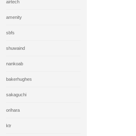
airtech
amenity
sbfs
shuwaind
nankoab
bakerhughes
sakaguchi
orihara
ktr