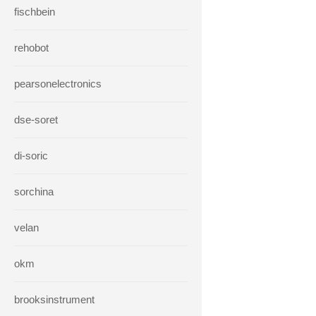
fischbein
rehobot
pearsonelectronics
dse-soret
di-soric
sorchina
velan
okm
brooksinstrument