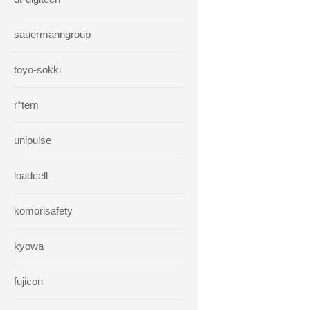
sauermanngroup
toyo-sokki
r*tem
unipulse
loadcell
komorisafety
kyowa
fujicon