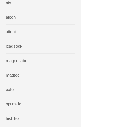
nts
aikoh
attonic
leadsokki
magnetlabo
magtec
exfo
optim-llc
hishiko