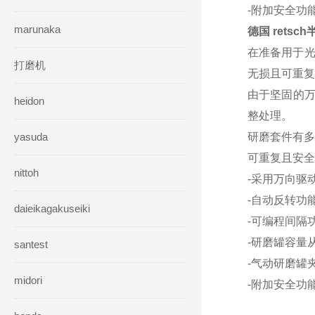
-附加安全功
marunaka
德国 rets
在准备用于光
打磨机
无损且可重复
由于坚固的万
heidon
整处理。
yasuda
研磨套件有多
可重复且安全
nittoh
-采用万向驱
-自动反转功
daieikagakuseiki
-可编程间隔
-研磨罐容量从 
santest
-气动研磨罐
midori
-附加安全功