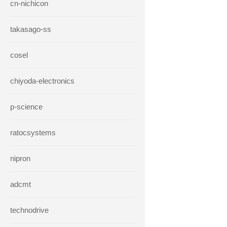
cn-nichicon
takasago-ss
cosel
chiyoda-electronics
p-science
ratocsystems
nipron
adcmt
technodrive