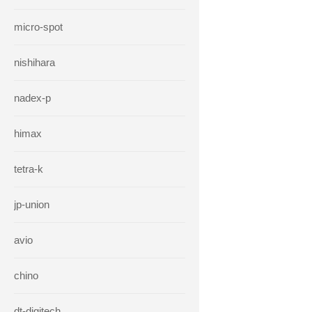
micro-spot
nishihara
nadex-p
himax
tetra-k
jp-union
avio
chino
dt-digitech