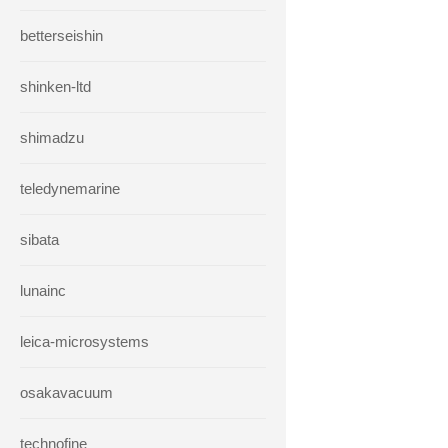
betterseishin
shinken-ltd
shimadzu
teledynemarine
sibata
lunainc
leica-microsystems
osakavacuum
technofine