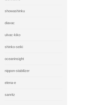
showashinku
diavac
ulvac-kiko
shinko-seiki
oceaninsight
nippon-stabilizer
elena-e
sanritz