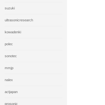
suzuki
ultrasonicresearch
kowadenki
polec
sonotec
mmjp
nalex
actjapan
prosonic