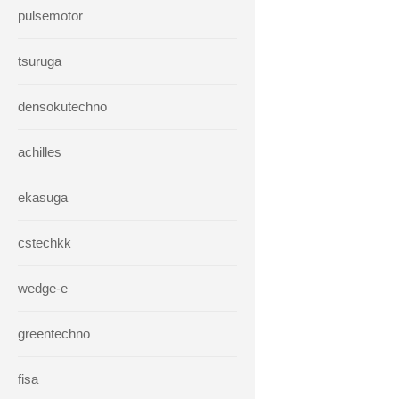
pulsemotor
tsuruga
densokutechno
achilles
ekasuga
cstechkk
wedge-e
greentechno
fisa