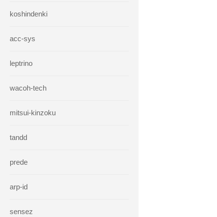
koshindenki
acc-sys
leptrino
wacoh-tech
mitsui-kinzoku
tandd
prede
arp-id
sensez