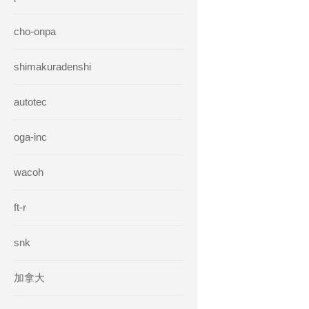
cho-onpa
shimakuradenshi
autotec
oga-inc
wacoh
ft-r
snk
加拿大