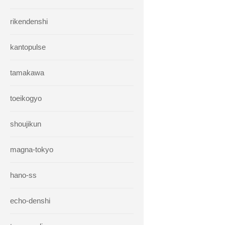
rikendenshi
kantopulse
tamakawa
toeikogyo
shoujikun
magna-tokyo
hano-ss
echo-denshi