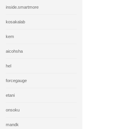
inside.smartmore
kosakalab
kem
aicohsha
hel
forcegauge
etani
onsoku
mandk