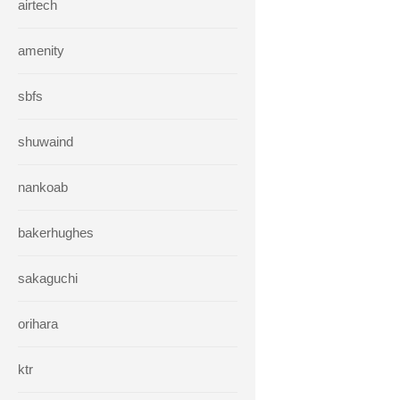
airtech
amenity
sbfs
shuwaind
nankoab
bakerhughes
sakaguchi
orihara
ktr