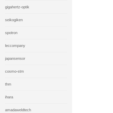
gigahertz-optik
seikogiken
spotron
leccompany
japansensor
cosmo-stm
thm
ihara
amadaweldtech