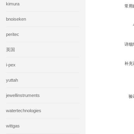
kimura
常用
bnoiseken
peritec
详细
英国
补充
i-pex
yuttah
jewellinstruments
验
watertechnologies
wittgas