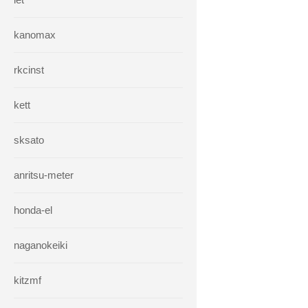
kanomax
rkcinst
kett
sksato
anritsu-meter
honda-el
naganokeiki
kitzmf