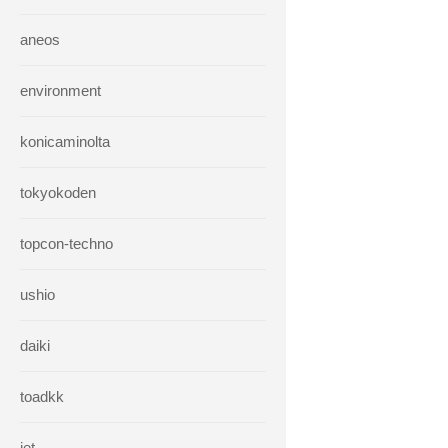
aneos
environment
konicaminolta
tokyokoden
topcon-techno
ushio
daiki
toadkk
iet