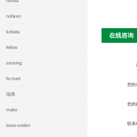
honda
nohken
kobata
在线咨询
fellow
sensing
fa-mart
您的
瑞典
您的
make
联系
towa-seiden