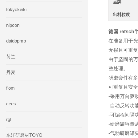
品牌
tokyokeiki
出料粒度
nipcon
德国 rets
daidopmp
在准备用于光
无损且可重复
荷兰
由于坚固的万
整处理。
丹麦
研磨套件有多
可重复且安全
flom
-采用万向驱
cees
-自动反转功
-可编程间隔
rgl
-研磨罐容量从 
-气动研磨罐
东洋研磨材TOYO