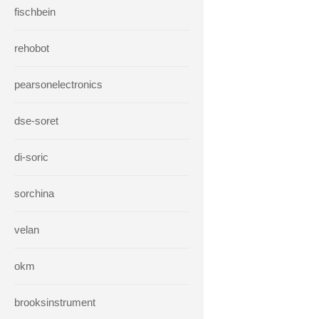
fischbein
rehobot
pearsonelectronics
dse-soret
di-soric
sorchina
velan
okm
brooksinstrument