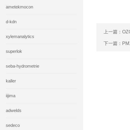
ametekmocon
d-kdn
上一篇：
OZ
xylemanalytics
下一篇：
PM
superlok
seba-hydrometrie
kaller
iijima
adwelds
sedeco