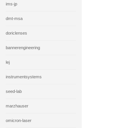
ims-jp
dmt-msa
doriclenses
bannerengineering
lej
instrumentsystems
seed-lab
marzhauser
omicron-laser