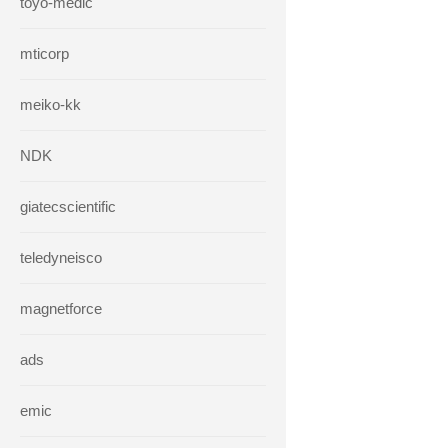
toyo-medic
mticorp
meiko-kk
NDK
giatecscientific
teledyneisco
magnetforce
ads
emic