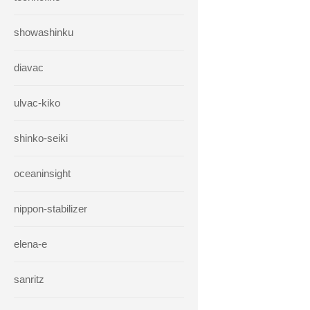
showashinku
diavac
ulvac-kiko
shinko-seiki
oceaninsight
nippon-stabilizer
elena-e
sanritz