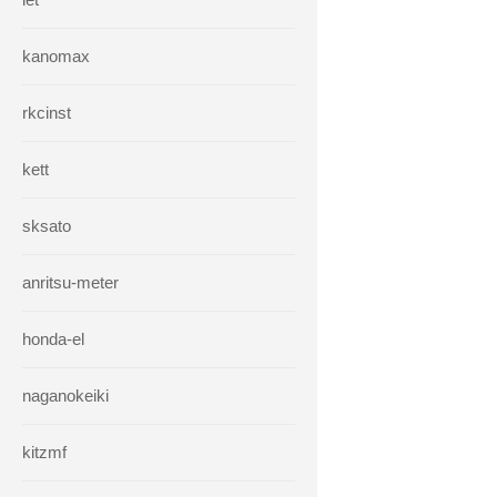
kanomax
rkcinst
kett
sksato
anritsu-meter
honda-el
naganokeiki
kitzmf