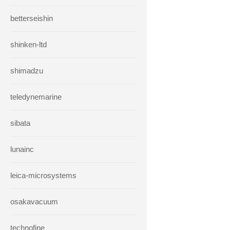
betterseishin
shinken-ltd
shimadzu
teledynemarine
sibata
lunainc
leica-microsystems
osakavacuum
technofine