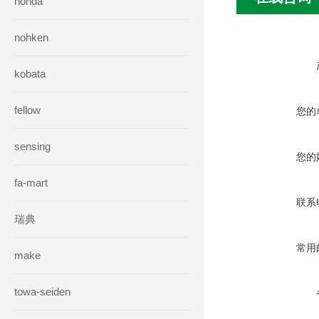
honda
nohken
kobata
fellow
您的
sensing
您的
fa-mart
联系
瑞典
常用
make
towa-seiden