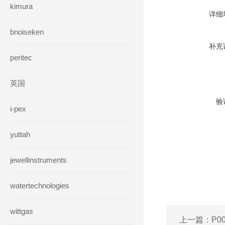
kimura
详细
bnoiseken
补充
peritec
英国
验
i-pex
yuttah
jewellinstruments
watertechnologies
wittgas
上一篇：
P0