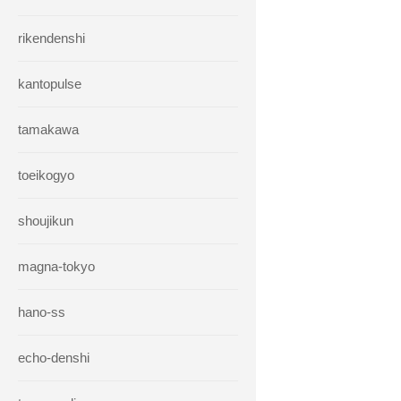
rikendenshi
kantopulse
tamakawa
toeikogyo
shoujikun
magna-tokyo
hano-ss
echo-denshi