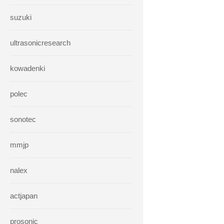
suzuki
ultrasonicresearch
kowadenki
polec
sonotec
mmjp
nalex
actjapan
prosonic