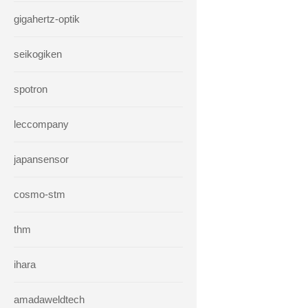
gigahertz-optik
seikogiken
spotron
leccompany
japansensor
cosmo-stm
thm
ihara
amadaweldtech