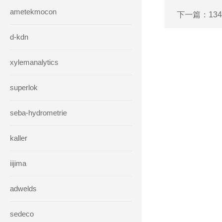
ametekmocon
下一篇：
13
d-kdn
xylemanalytics
superlok
seba-hydrometrie
kaller
iijima
adwelds
sedeco