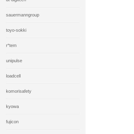
sauermanngroup
toyo-sokki
r*tem
unipulse
loadcell
komorisafety
kyowa
fujicon