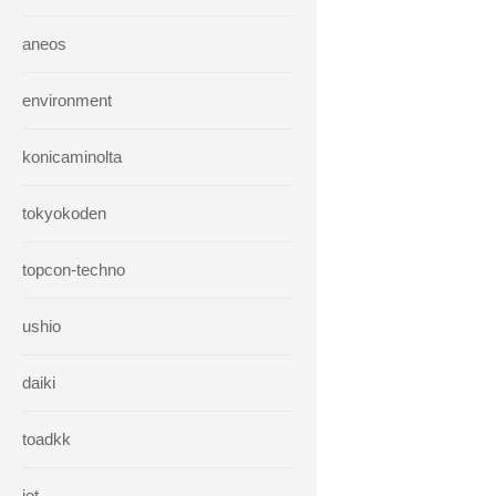
aneos
environment
konicaminolta
tokyokoden
topcon-techno
ushio
daiki
toadkk
iet