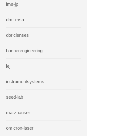
ims-jp
dmt-msa
doriclenses
bannerengineering
lej
instrumentsystems
seed-lab
marzhauser
omicron-laser