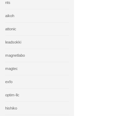
nts
aikoh
attonic
leadsokki
magnetlabo
magtec
exfo
optim-llc
hishiko