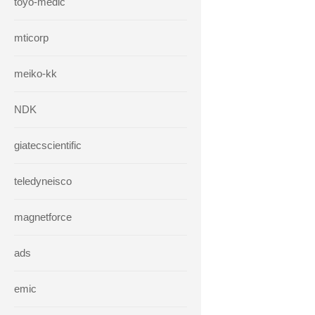
toyo-medic
mticorp
meiko-kk
NDK
giatecscientific
teledyneisco
magnetforce
ads
emic