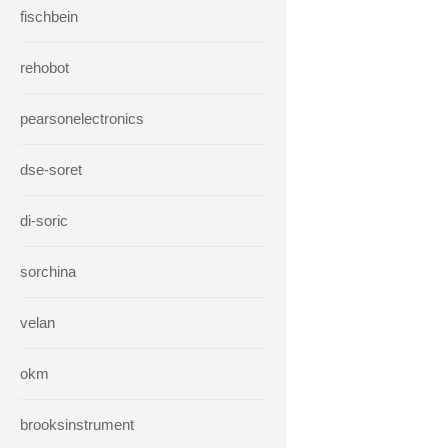
fischbein
rehobot
pearsonelectronics
dse-soret
di-soric
sorchina
velan
okm
brooksinstrument