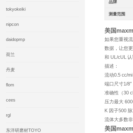
品牌
tokyokeiki
测量范围
nipcon
美国maxm
daidopmp
如果您重视流
数据，让您更好
荷兰
和 UL/cUL 
描述：
丹麦
流动0.5 cc/m
端口尺寸1/8″
flom
准确性（30 c
cees
压力最大 6000 p
K 因子500 
rgl
流体大多数非
美国maxm
东洋研磨材TOYO