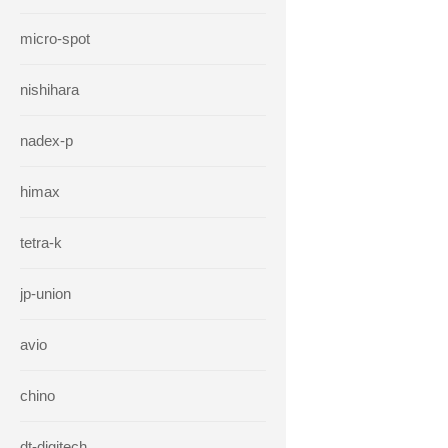
micro-spot
nishihara
nadex-p
himax
tetra-k
jp-union
avio
chino
dt-digitech