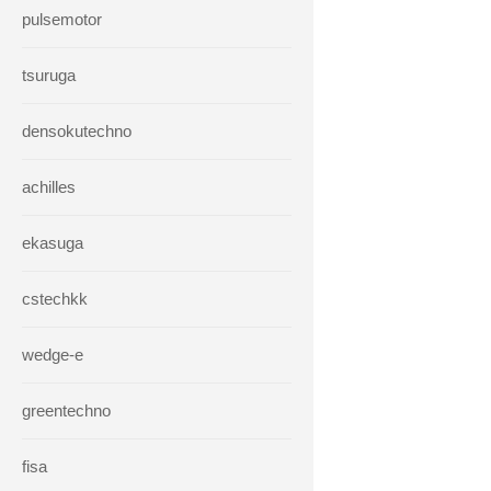
pulsemotor
tsuruga
densokutechno
achilles
ekasuga
cstechkk
wedge-e
greentechno
fisa