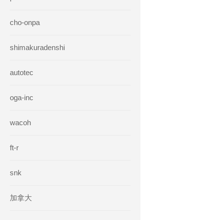
cho-onpa
shimakuradenshi
autotec
oga-inc
wacoh
ft-r
snk
加拿大