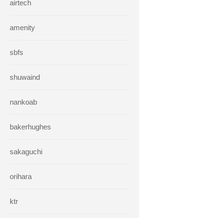
airtech
amenity
sbfs
shuwaind
nankoab
bakerhughes
sakaguchi
orihara
ktr