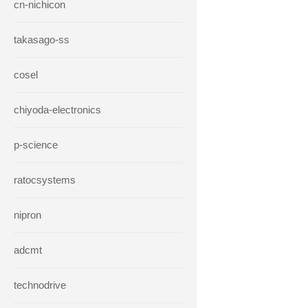
cn-nichicon
takasago-ss
cosel
chiyoda-electronics
p-science
ratocsystems
nipron
adcmt
technodrive