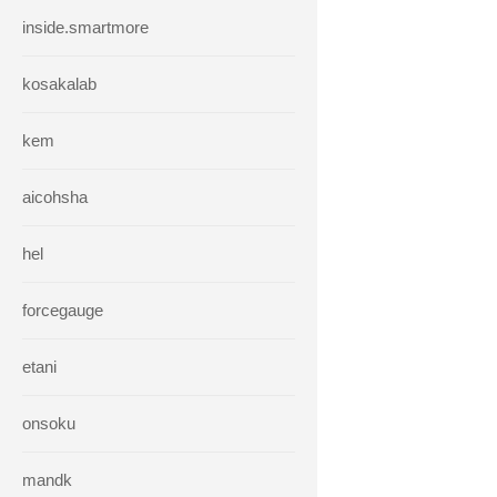
inside.smartmore
kosakalab
kem
aicohsha
hel
forcegauge
etani
onsoku
mandk