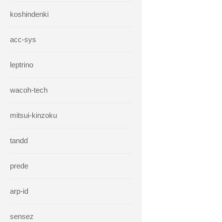
koshindenki
acc-sys
leptrino
wacoh-tech
mitsui-kinzoku
tandd
prede
arp-id
sensez