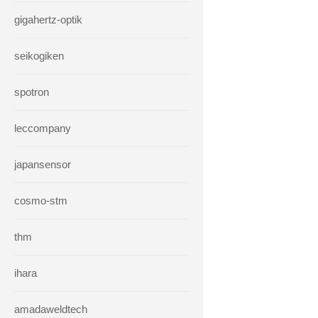
gigahertz-optik
seikogiken
spotron
leccompany
japansensor
cosmo-stm
thm
ihara
amadaweldtech