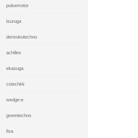
pulsemotor
tsuruga
densokutechno
achilles
ekasuga
cstechkk
wedge-e
greentechno
fisa