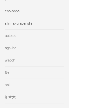
cho-onpa
shimakuradenshi
autotec
oga-inc
wacoh
ft-r
snk
加拿大