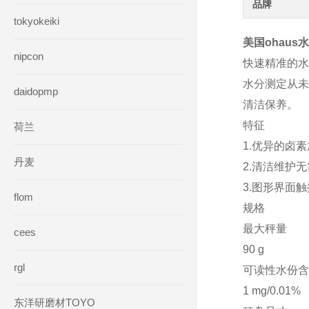
品牌
tokyokeiki
美国ohaus
nipcon
快速精准的水
水分测定从未
daidopmp
清洁保养。
特征
荷兰
1.优异的卤
丹麦
2.清洁维护
3.图形界面
flom
规格
最大秤量
cees
90 g
rgl
可读性水份含
1 mg/0.01%
东洋研磨材TOYO