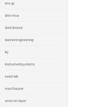
ims-jp
dmt-msa
doriclenses
bannerengineering
lej
instrumentsystems
seed-lab
marzhauser
omicron-laser