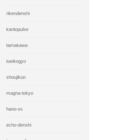
rikendenshi
kantopulse
tamakawa
toeikogyo
shoujikun
magna-tokyo
hano-ss
echo-denshi