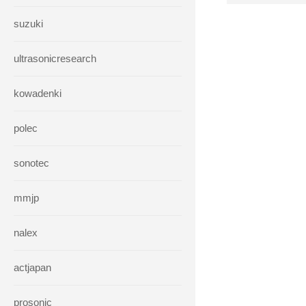
suzuki
ultrasonicresearch
kowadenki
polec
sonotec
mmjp
nalex
actjapan
prosonic