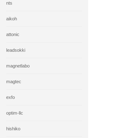
nts
aikoh
attonic
leadsokki
magnetlabo
magtec
exfo
optim-llc
hishiko