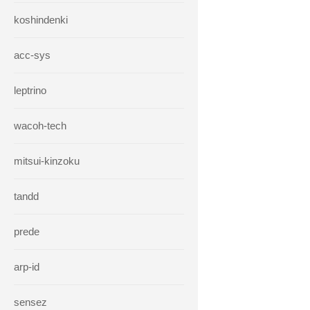
koshindenki
acc-sys
leptrino
wacoh-tech
mitsui-kinzoku
tandd
prede
arp-id
sensez