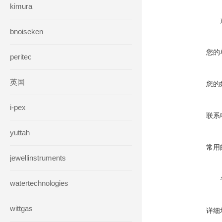
kimura
bnoiseken
您的
peritec
英国
您的
i-pex
联系
yuttah
常用
jewellinstruments
watertechnologies
wittgas
详细