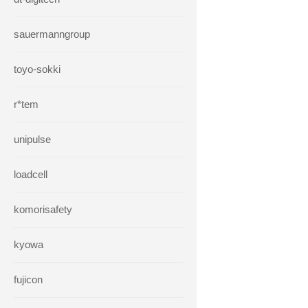
sauermanngroup
toyo-sokki
r*tem
unipulse
loadcell
komorisafety
kyowa
fujicon