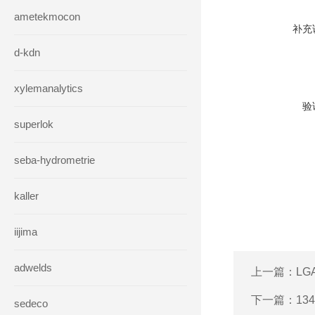
ametekmocon
补充
d-kdn
xylemanalytics
验
superlok
seba-hydrometrie
kaller
iijima
adwelds
上一篇：
LG
下一篇：
13
sedeco