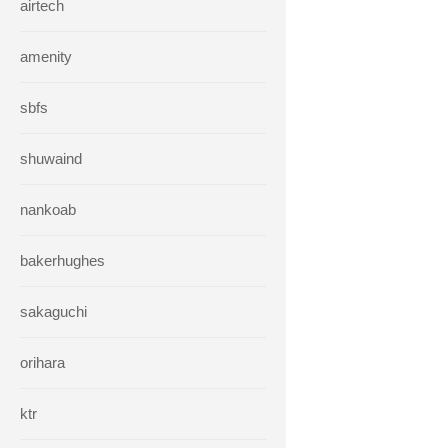
airtech
amenity
sbfs
shuwaind
nankoab
bakerhughes
sakaguchi
orihara
ktr