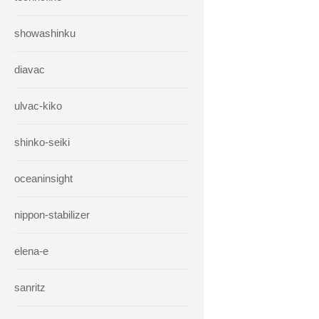
showashinku
diavac
ulvac-kiko
shinko-seiki
oceaninsight
nippon-stabilizer
elena-e
sanritz