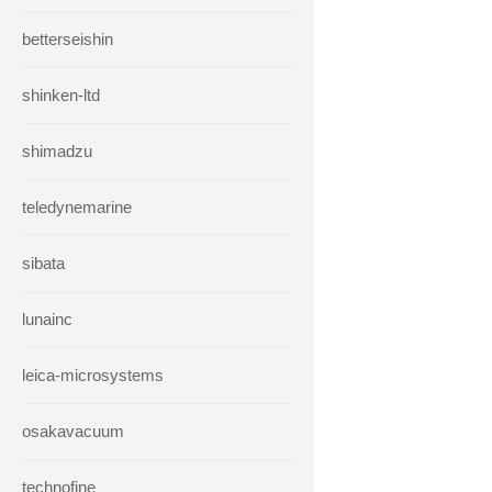
betterseishin
shinken-ltd
shimadzu
teledynemarine
sibata
lunainc
leica-microsystems
osakavacuum
technofine