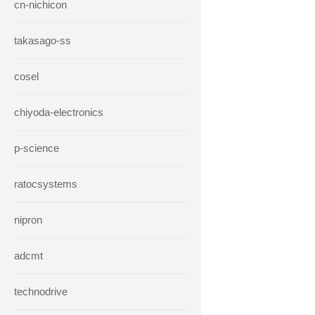
cn-nichicon
takasago-ss
cosel
chiyoda-electronics
p-science
ratocsystems
nipron
adcmt
technodrive