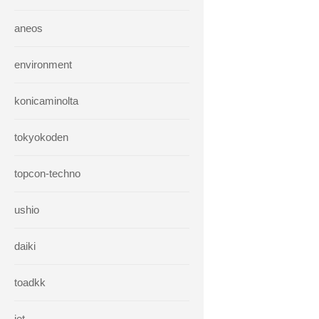
aneos
environment
konicaminolta
tokyokoden
topcon-techno
ushio
daiki
toadkk
iet