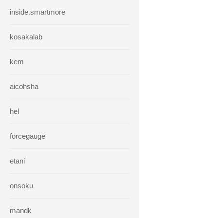
inside.smartmore
kosakalab
kem
aicohsha
hel
forcegauge
etani
onsoku
mandk