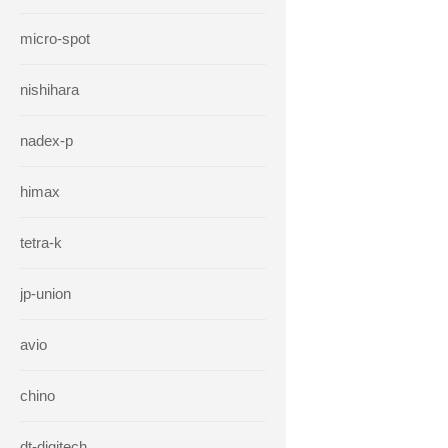
micro-spot
nishihara
nadex-p
himax
tetra-k
jp-union
avio
chino
dt-digitech