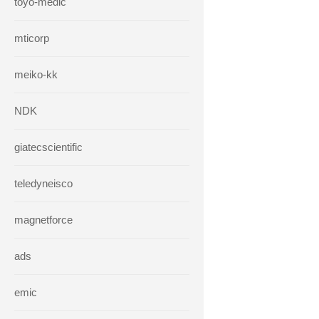
toyo-medic
mticorp
meiko-kk
NDK
giatecscientific
teledyneisco
magnetforce
ads
emic