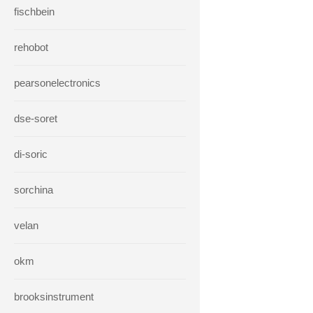
fischbein
rehobot
pearsonelectronics
dse-soret
di-soric
sorchina
velan
okm
brooksinstrument