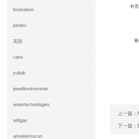
补充
bnoiseken
peritec
验
英国
i-pex
yuttah
jewellinstruments
watertechnologies
上一篇：
wittgas
下一篇：
ametekmocon