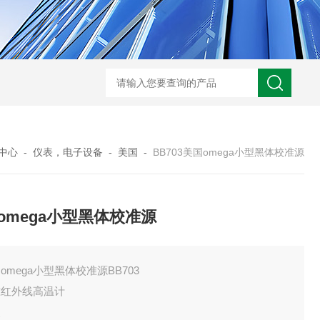
BL300Ft日本heidon外部输出搅拌器
搅拌器100日本heidon循
中心
-
仪表，电子设备
-
美国
-
BB703美国omega小型黑体校准源
omega小型黑体校准源
omega小型黑体校准源BB703
准红外线高温计
点