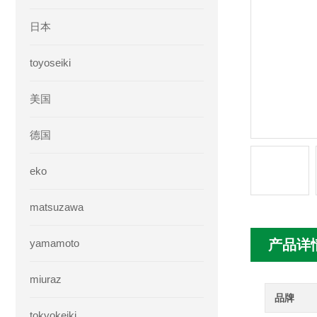
日本
toyoseiki
美国
德国
eko
matsuzawa
yamamoto
产品详
miuraz
品牌
tokyokeiki