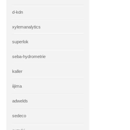
d-kdn
xylemanalytics
superlok
seba-hydrometrie
kaller
iijima
adwelds
sedeco