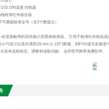
携式设计
1⁄32 DIN温度 控制器
确地校准红外线仪器
IST可溯源校准证书（含3个数据点）
是一款坚固耐用的高性能小型黑体校准器。 它用于校准红外线高温计，其校准
小巧设计以及内置的29 mm (1.125")靶板，BB703成为
项表示具有远程组态、调整和读取功能。 这些型号附带免费软件。
询