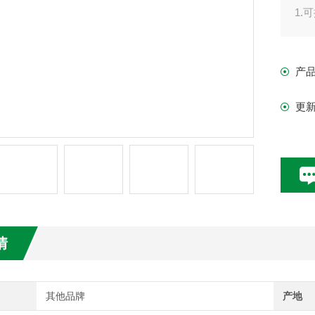
1.可
2.
3.
产
4.
5.
更
情
其他品牌
产地