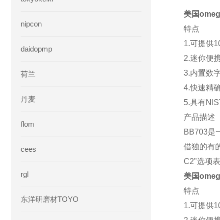
美国ome
nipcon
特点
1.可提供10
daidopmp
2.迷你便
3.内置数字
荷兰
4.快速精
丹麦
5.具有N
产品描述
flom
BB703
借独的有的
cees
C2"选
rgl
美国ome
特点
东洋研磨材TOYO
1.可提供10