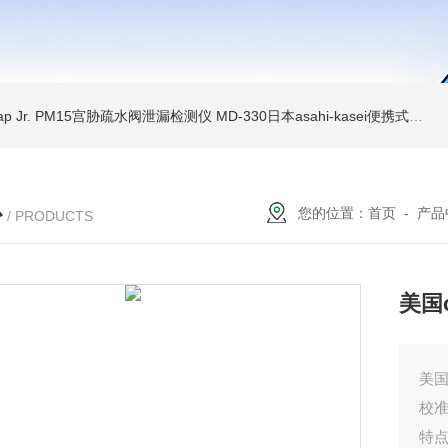
Trap Jr. PM15宫胁疏水阀泄漏检测仪
MD-330日本asahi-kasei便携式振动诊断装置
心
您的位置：
首页
-
产品
/ PRODUCTS
美国
美国
校
特