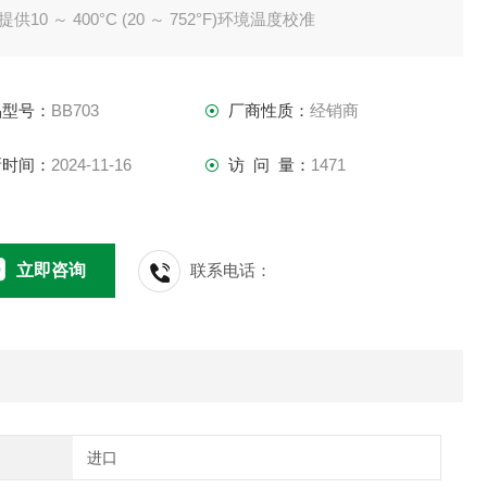
提供10 ～ 400°C (20 ～ 752°F)环境温度校准
迷你便携式设计
内置数字1⁄32 DIN温度 控制器
品型号：
BB703
厂商性质：
经销商
快速精确地校准红外线仪器
具有NIST可溯源校准证书（含3个数据点）
新时间：
2024-11-16
访 问 量：
1471
立即咨询
联系电话：
进口