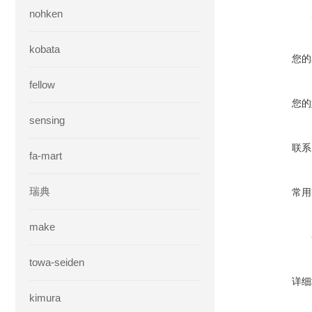
nohken
kobata
您的
fellow
您的
sensing
联系
fa-mart
瑞典
常用
make
towa-seiden
详细
kimura