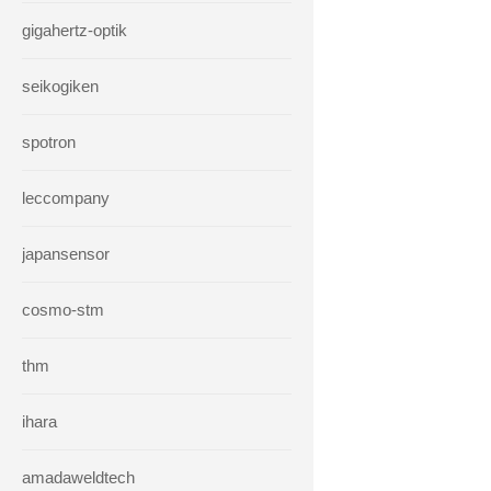
gigahertz-optik
seikogiken
spotron
leccompany
japansensor
cosmo-stm
thm
ihara
amadaweldtech