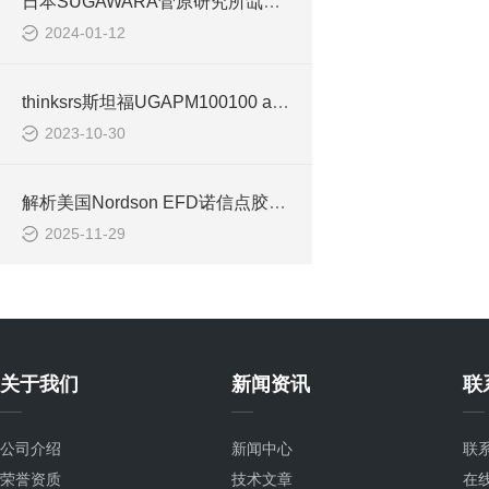
日本SUGAWARA菅原研究所氙气闪光灯 闪频仪附件 脉冲发生器FG-310产品参数
2024-01-12
thinksrs斯坦福UGAPM100100 amu过程监视器
2023-10-30
解析美国Nordson EFD诺信点胶机 (7017041)：精密的流体点胶解决方案
2025-11-29
关于我们
新闻资讯
联
公司介绍
新闻中心
联
荣誉资质
技术文章
在