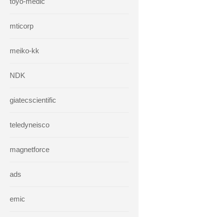
toyo-medic
mticorp
meiko-kk
NDK
giatecscientific
teledyneisco
magnetforce
ads
emic