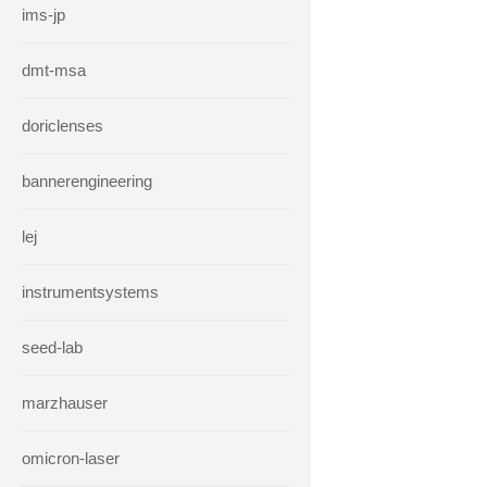
ims-jp
dmt-msa
doriclenses
bannerengineering
lej
instrumentsystems
seed-lab
marzhauser
omicron-laser