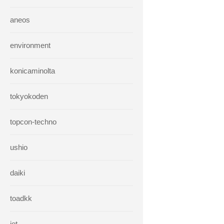
aneos
environment
konicaminolta
tokyokoden
topcon-techno
ushio
daiki
toadkk
iet