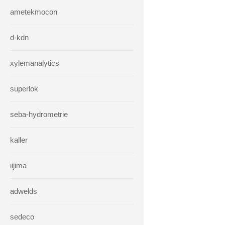
ametekmocon
d-kdn
xylemanalytics
superlok
seba-hydrometrie
kaller
iijima
adwelds
sedeco