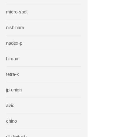
micro-spot
nishihara
nadex-p
himax
tetra-k
jp-union
avio
chino
dt-digitech