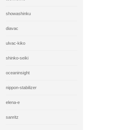
showashinku
diavac
ulvac-kiko
shinko-seiki
oceaninsight
nippon-stabilizer
elena-e
sanritz