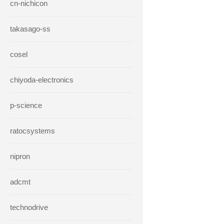
cn-nichicon
takasago-ss
cosel
chiyoda-electronics
p-science
ratocsystems
nipron
adcmt
technodrive