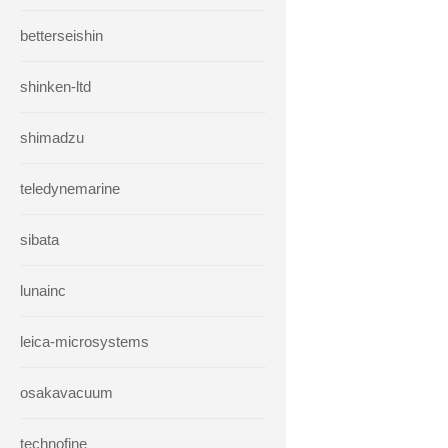
betterseishin
shinken-ltd
shimadzu
teledynemarine
sibata
lunainc
leica-microsystems
osakavacuum
technofine