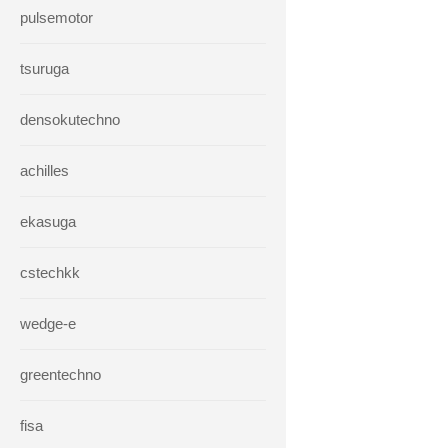
pulsemotor
tsuruga
densokutechno
achilles
ekasuga
cstechkk
wedge-e
greentechno
fisa