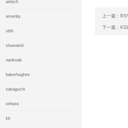
airtech
上一篇：
RS
amenity
下一篇：
KS
sbfs
shuwaind
nankoab
bakerhughes
sakaguchi
orihara
ktr