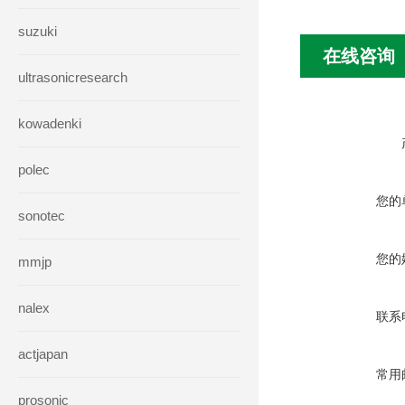
suzuki
在线咨询
ultrasonicresearch
kowadenki
polec
您的
sonotec
您的
mmjp
nalex
联系
actjapan
常用
prosonic