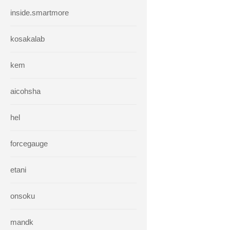
inside.smartmore
kosakalab
kem
aicohsha
hel
forcegauge
etani
onsoku
mandk