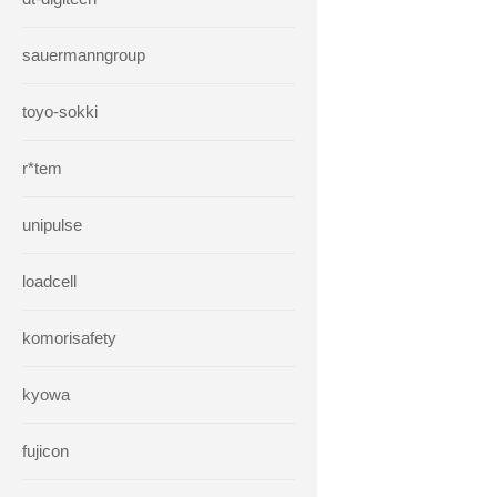
sauermanngroup
toyo-sokki
r*tem
unipulse
loadcell
komorisafety
kyowa
fujicon