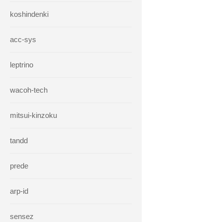
koshindenki
acc-sys
leptrino
wacoh-tech
mitsui-kinzoku
tandd
prede
arp-id
sensez