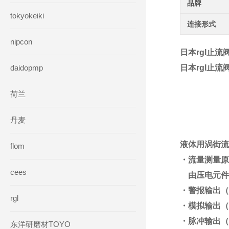
品牌
tokyokeiki
连接形式
nipcon
日本rgl止流
daidopmp
日本rgl止流
荷兰
丹麦
液体用涡街流
flom
・流量测量原
cees
由压电元件
・警报输出（
rgl
・模拟输出（电
・脉冲输出（流
东洋研磨材TOYO