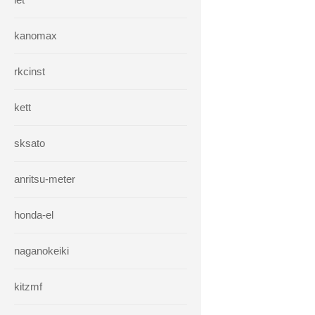
kanomax
rkcinst
kett
sksato
anritsu-meter
honda-el
naganokeiki
kitzmf