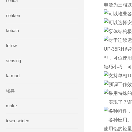
honda
电源为三相200
可以堆叠各
nohken
可以选择安
kobata
泵体结构极
对于连续运
fellow
UP-35R
型，可位使用
sensing
轻巧小巧，可
fa-mart
支持单相1
强调工作效
瑞典
采用特殊的
实现了 7MPa
make
各种附件，
各种应用。
towa-seiden
使用铝的轻量