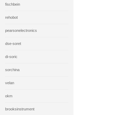
fischbein
rehobot
pearsonelectronics
dse-soret
di-soric
sorchina
velan
okm
brooksinstrument