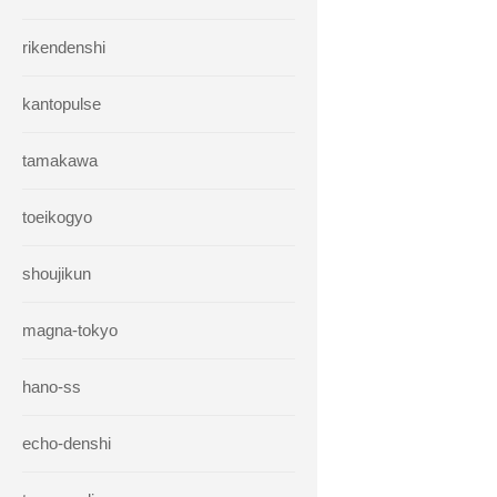
rikendenshi
kantopulse
tamakawa
toeikogyo
shoujikun
magna-tokyo
hano-ss
echo-denshi