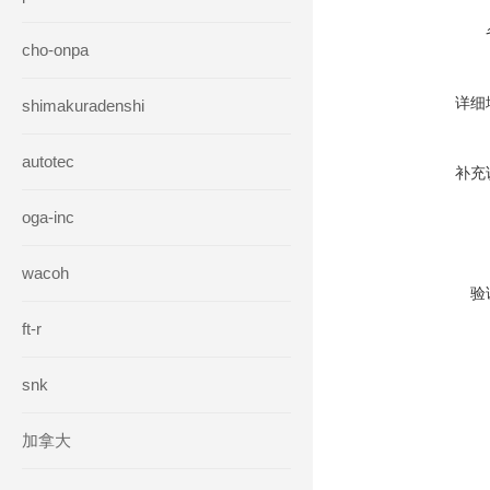
cho-onpa
详细
shimakuradenshi
autotec
补充
oga-inc
wacoh
验
ft-r
snk
加拿大