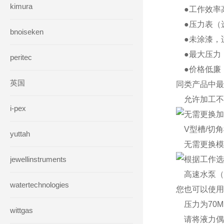
kimura
●工作效率
●压力表（
bnoiseken
●未涂漆，
●最大压力：
peritec
●价格低廉
英国
同类产品中最
允许加工不锈钢
i-pex
无需更换加
V型槽/切角
yuttah
无需更换模
jewellinstruments
根据工作选
高速水泵（4
watertechnologies
您也可以使用
压力为70MPa
wittgas
请将液力偶