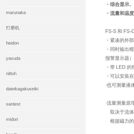
・综合显示、
marunaka
・流量和温度
打磨机
FS-S 和 F
・紧凑的外部
heidon
・同时输出模
yasuda
报警显示器）
・带 LED
nittoh
・可以安装在
·也可测量液
daieikagakuseiki
·流量测量原
santest
取决于流体
midori
根据磁力的