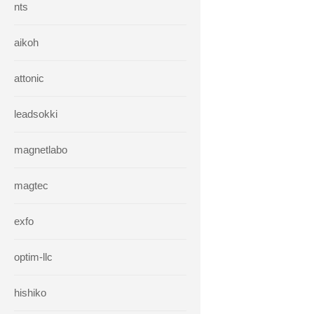
nts
aikoh
attonic
leadsokki
magnetlabo
magtec
exfo
optim-llc
hishiko