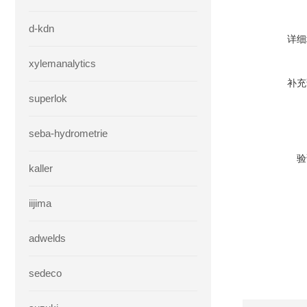
d-kdn
详细
xylemanalytics
补充
superlok
seba-hydrometrie
验
kaller
iijima
adwelds
sedeco