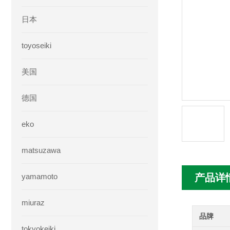
日本
toyoseiki
美国
德国
eko
matsuzawa
yamamoto
产品详
miuraz
品牌
tokyokeiki