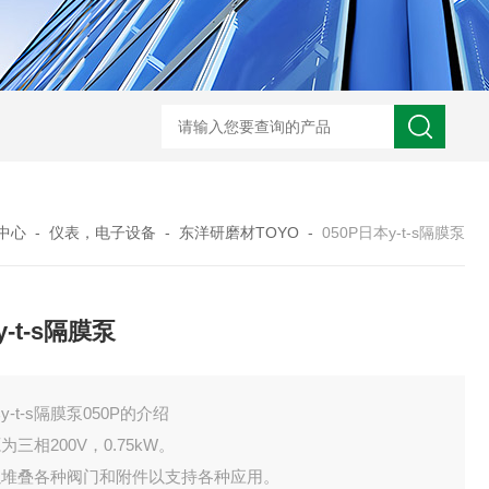
BL300Ft日本heidon外部输出搅拌器
搅拌器100日本heidon循
中心
-
仪表，电子设备
-
东洋研磨材TOYO
-
050P日本y-t-s隔膜泵
-t-s隔膜泵
y-t-s隔膜泵050P的介绍
为三相200V，0.75kW。
以堆叠各种阀门和附件以支持各种应用。