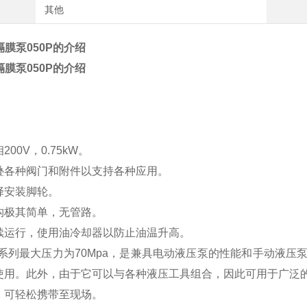
其他
s隔膜泵
050P的介绍
s隔膜泵
050P的介绍
00V，0.75kW。
叠各种阀门和附件以支持各种应用。
择安装脚轮。
构极其简单，无管路。
续运行，使用油冷却器以防止油温升高。
RH系列最大压力为70Mpa，是兼具电动液压泵的性能和手动液
使用。
此外，由于它可以与各种液压工具组合，因此可用于广泛
，可轻松携带至现场。