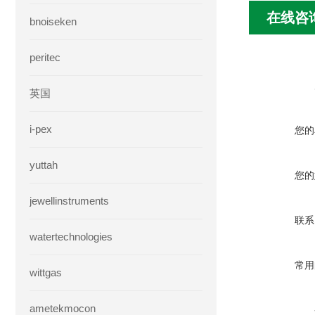
在线咨
bnoiseken
peritec
英国
i-pex
您的
yuttah
您的
jewellinstruments
联系
watertechnologies
常用
wittgas
ametekmocon