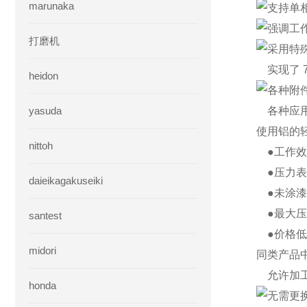
marunaka
支持单相
强调工
打磨机
采用特
实现了 7M
heidon
各种附
yasuda
各种应
使用铝的
nittoh
●工作效
●压力表
daieikagakuseiki
●未涂漆
●最大压力
santest
●价格低
midori
同类产品
允许加工不
honda
无需更