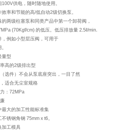
100V供电，随时随地使用。
作效率和节能的高/低自动2级切换泵。
殊的两级柱塞泵和同类产品中第一个卸荷阀，
Pa (70Kgf/cm) 的低压。
低压排放量 2.5ℓ/min.
件，例如小型层压阀，可用于
用。
轻量型
率高的2级排出型
（选件）不会从泵底座突出，一目了然
，适合无尘室规格
：72MPa
廉
中最大的加工性能标准集
锈钢角钢 75mm x t6。
换加工模具