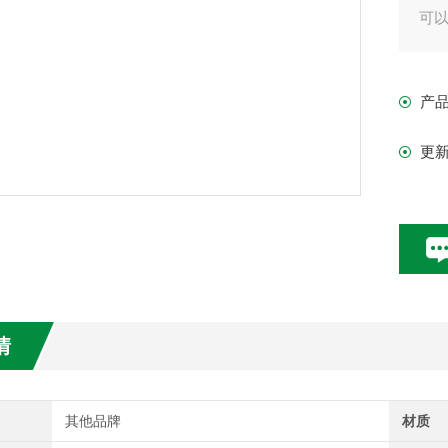
可
泵
对
产
更
情
其他品牌
材质