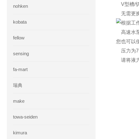
V型槽/
nohken
无需更换
kobata
根据工
高速水泵（
fellow
您也可以
压力为70M
sensing
请将液力
fa-mart
瑞典
make
towa-seiden
kimura