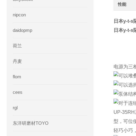
性能
nipcon
日本y-t-
daidopmp
日本y-t-
荷兰
丹麦
电源为三相2
可以堆
flom
可以选
cees
泵体结
对于连
rgl
UP-35
型，可位
东洋研磨材TOYO
轻巧小巧