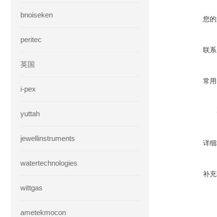
bnoiseken
您的
peritec
联系
英国
常用
i-pex
yuttah
jewellinstruments
详细
watertechnologies
补充
wittgas
ametekmocon