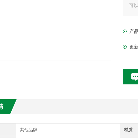
可
泵
对
产
更
情
其他品牌
材质