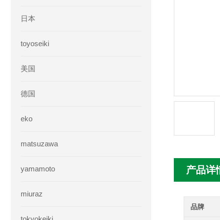
日本
toyoseiki
美国
德国
eko
matsuzawa
yamamoto
产品详
miuraz
品牌
tokyokeiki