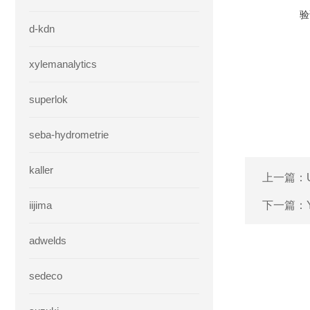
验
d-kdn
xylemanalytics
superlok
seba-hydrometrie
kaller
上一篇：
iijima
下一篇：
adwelds
sedeco