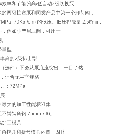
作效率和节能的高/低自动2级切换泵。
殊的两级柱塞泵和同类产品中第一个卸荷阀，
Pa (70Kgf/cm) 的低压。
低压排放量 2.5ℓ/min.
件，例如小型层压阀，可用于
用。
轻量型
率高的2级排出型
（选件）不会从泵底座突出，一目了然
，适合无尘室规格
：72MPa
廉
中最大的加工性能标准集
锈钢角钢 75mm x t6。
换加工模具
切角模具和折弯模具内置，因此