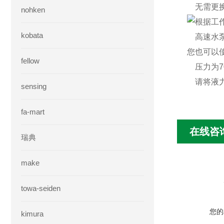
无需更换
nohken
根据工
kobata
高速水泵（
您也可以
fellow
压力为70M
请将液力
sensing
fa-mart
在线咨
瑞典
make
towa-seiden
您的
kimura