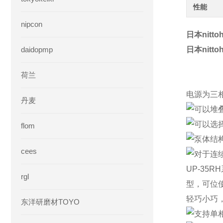
性能
nipcon
日本nit
daidopmp
日本nit
荷兰
电源为三相2
丹麦
可以堆
可以选
flom
泵体结
cees
对于连
UP-35
rgl
型，可位
轻巧小巧
东洋研磨材TOYO
支持单相