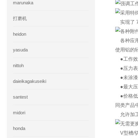
marunaka
强调工
采用特
打磨机
实现了 7M
各种附
heidon
各种应
yasuda
使用铝的
●工作效
nittoh
●压力表
●未涂漆
daieikagakuseiki
●最大压力
●价格低
santest
同类产品
midori
允许加工不
无需更
honda
V型槽/