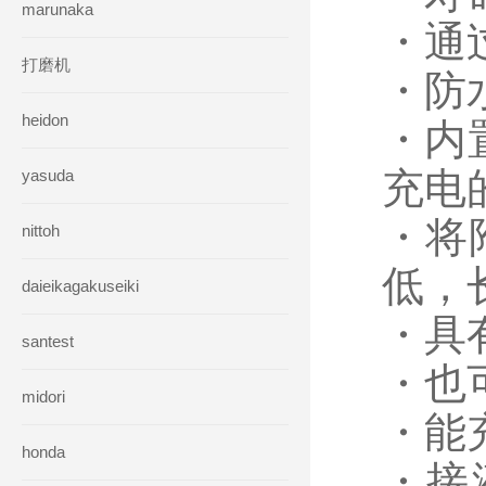
marunaka
・通
打磨机
・防
heidon
・内
充电
yasuda
・将
nittoh
低，
daieikagakuseiki
・具
santest
・也
midori
・能
honda
・接