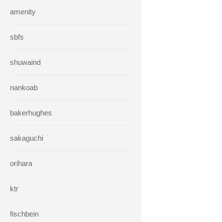
amenity
sbfs
shuwaind
nankoab
bakerhughes
sakaguchi
orihara
ktr
fischbein