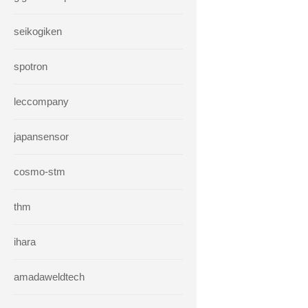
seikogiken
spotron
leccompany
japansensor
cosmo-stm
thm
ihara
amadaweldtech