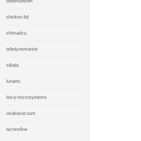
betterseishin
shinken-ltd
shimadzu
teledynemarine
sibata
lunainc
leica-microsystems
osakavacuum
technofine