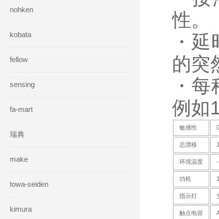
nohken
性。
kobata
・延
的突
fellow
・每
sensing
例如
fa-mart
敏感性
瑞典
总漂移
make
环境温度
功耗
towa-seiden
指示灯
kimura
触点电容