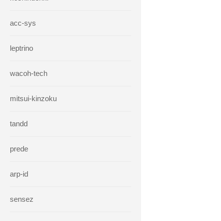
acc-sys
leptrino
wacoh-tech
mitsui-kinzoku
tandd
prede
arp-id
sensez