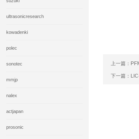
suzuki
ultrasonicresearch
kowadenki
polec
上一篇：
PF
sonotec
下一篇：
LI
mmjp
nalex
actjapan
prosonic