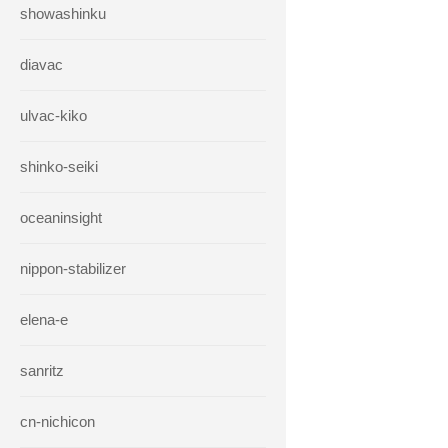
showashinku
diavac
ulvac-kiko
shinko-seiki
oceaninsight
nippon-stabilizer
elena-e
sanritz
cn-nichicon