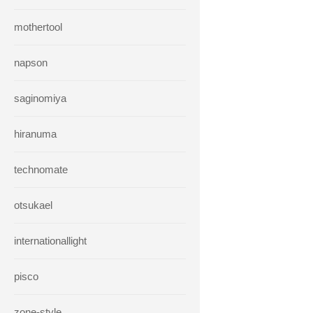
mothertool
napson
saginomiya
hiranuma
technomate
otsukael
internationallight
pisco
zone-style