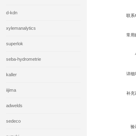
d-kdn
联系
xylemanalytics
常用
superlok
seba-hydrometrie
详细
kaller
iijima
补充
adwelds
sedeco
验