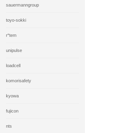
sauermanngroup
toyo-sokki
r*tem
unipulse
loadcell
komorisafety
kyowa
fujicon
nts