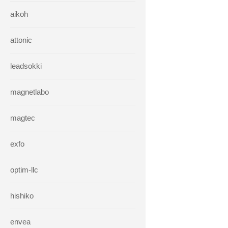
aikoh
attonic
leadsokki
magnetlabo
magtec
exfo
optim-llc
hishiko
envea