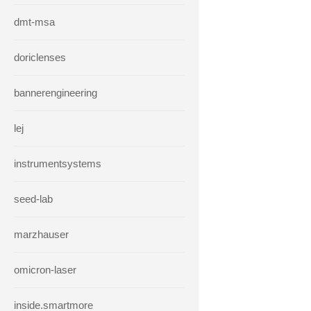
dmt-msa
doriclenses
bannerengineering
lej
instrumentsystems
seed-lab
marzhauser
omicron-laser
inside.smartmore