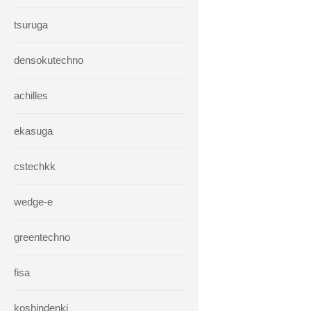
tsuruga
densokutechno
achilles
ekasuga
cstechkk
wedge-e
greentechno
fisa
koshindenki