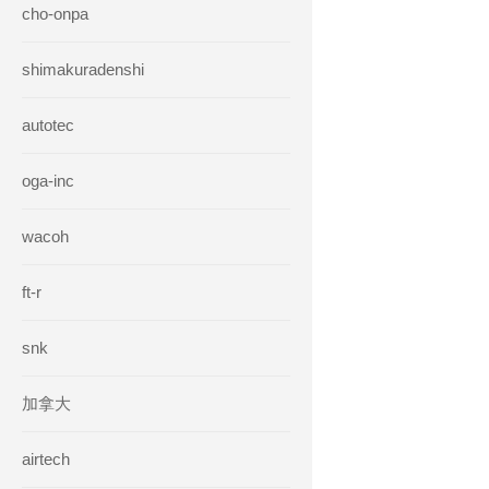
cho-onpa
shimakuradenshi
autotec
oga-inc
wacoh
ft-r
snk
加拿大
airtech