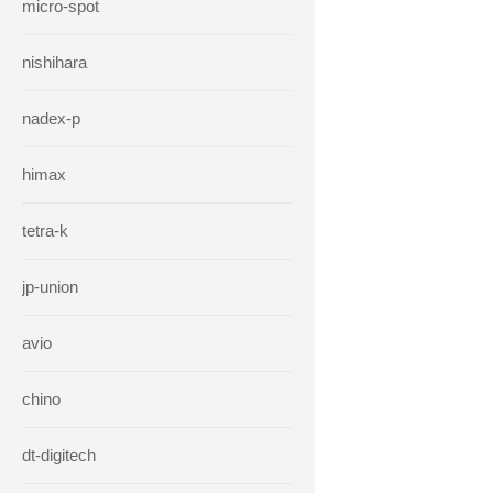
micro-spot
nishihara
nadex-p
himax
tetra-k
jp-union
avio
chino
dt-digitech