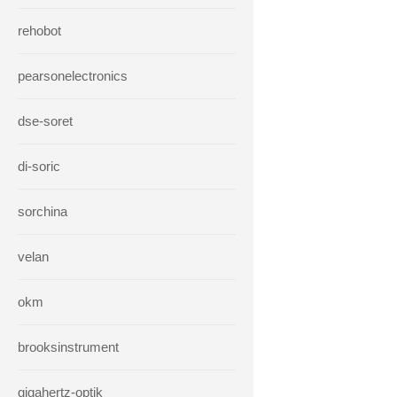
rehobot
pearsonelectronics
dse-soret
di-soric
sorchina
velan
okm
brooksinstrument
gigahertz-optik