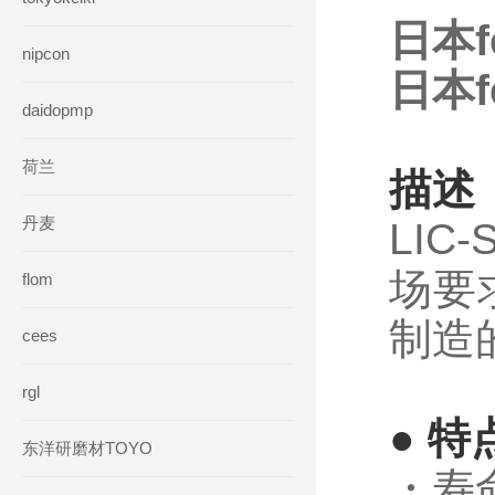
日本f
nipcon
日本f
daidopmp
荷兰
描述
丹麦
LI
场要
flom
制造
cees
rgl
● 特
东洋研磨材TOYO
・寿