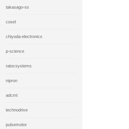
takasago-ss
cosel
chiyoda-electronics
p-science
ratocsystems
nipron
adcmt
technodrive
pulsemotor