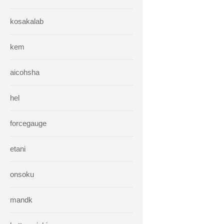
kosakalab
kem
aicohsha
hel
forcegauge
etani
onsoku
mandk