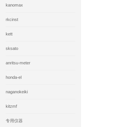
kanomax
rkcinst
kett
sksato
anritsu-meter
honda-el
naganokeiki
kitzmf
专用仪器