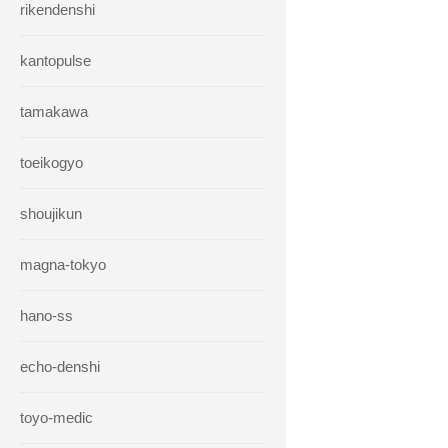
rikendenshi
kantopulse
tamakawa
toeikogyo
shoujikun
magna-tokyo
hano-ss
echo-denshi
toyo-medic