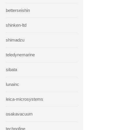
betterseishin
shinken-ltd
shimadzu
teledynemarine
sibata
lunainc
leica-microsystems
osakavacuum
technofine