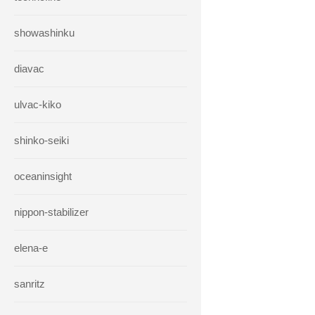
showashinku
diavac
ulvac-kiko
shinko-seiki
oceaninsight
nippon-stabilizer
elena-e
sanritz