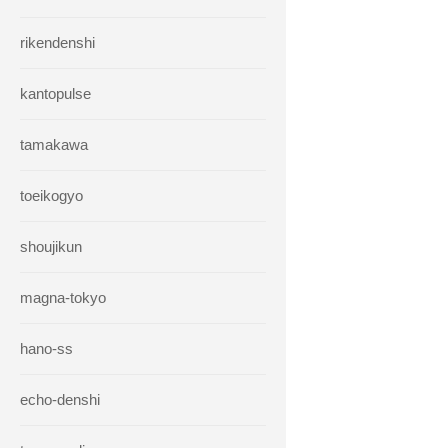
rikendenshi
kantopulse
tamakawa
toeikogyo
shoujikun
magna-tokyo
hano-ss
echo-denshi