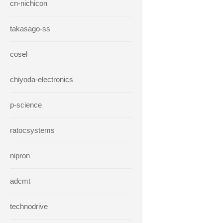
cn-nichicon
takasago-ss
cosel
chiyoda-electronics
p-science
ratocsystems
nipron
adcmt
technodrive