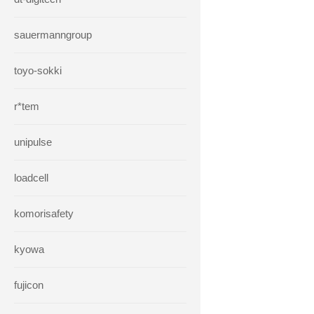
sauermanngroup
toyo-sokki
r*tem
unipulse
loadcell
komorisafety
kyowa
fujicon