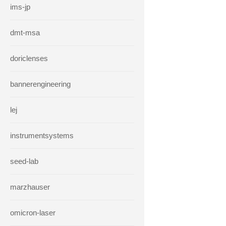
ims-jp
dmt-msa
doriclenses
bannerengineering
lej
instrumentsystems
seed-lab
marzhauser
omicron-laser