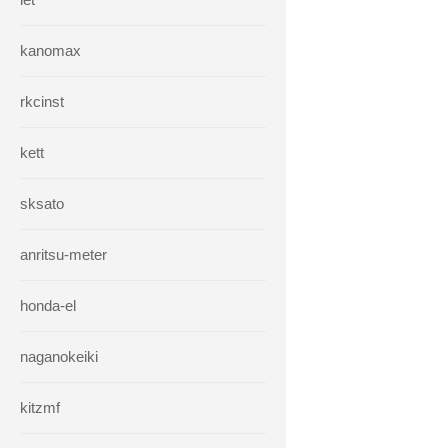
kanomax
rkcinst
kett
sksato
anritsu-meter
honda-el
naganokeiki
kitzmf