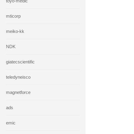
toyo-medic
mticorp
meiko-kk
NDK
giatecscientific
teledyneisco
magnetforce
ads
emic