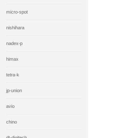
micro-spot
nishihara
nadex-p
himax
tetra-k
jp-union
avio
chino
dt-digitech