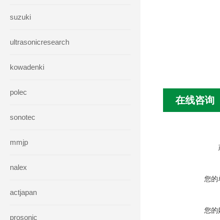
suzuki
ultrasonicresearch
kowadenki
polec
在线咨询
sonotec
mmjp
nalex
您的
actjapan
您的
prosonic