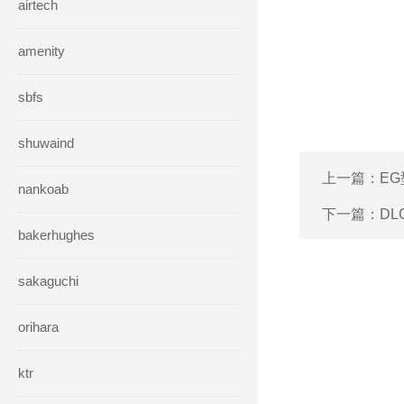
airtech
amenity
sbfs
shuwaind
上一篇：
EG
nankoab
下一篇：
DL
bakerhughes
sakaguchi
orihara
ktr