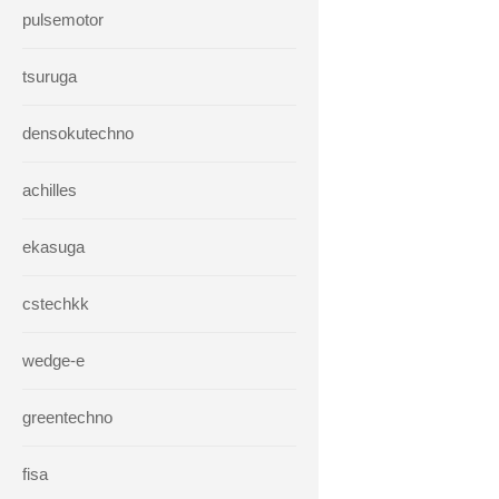
pulsemotor
tsuruga
densokutechno
achilles
ekasuga
cstechkk
wedge-e
greentechno
fisa