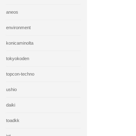
aneos
environment
konicaminolta
tokyokoden
topcon-techno
ushio
daiki
toadkk
iet