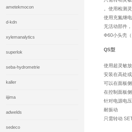
ametekmocon
。使用检测灵
使用充氮继电
d-kdn
无活动部件，
Φ60小头壳
xylemanalytics
QS型
superlok
使用超灵敏放
seba-hydrometrie
安装在高处或
kaller
可以在面板侧
在控制面板侧
iijima
针对电源电压
耐振动
adwelds
只需转动 S
sedeco