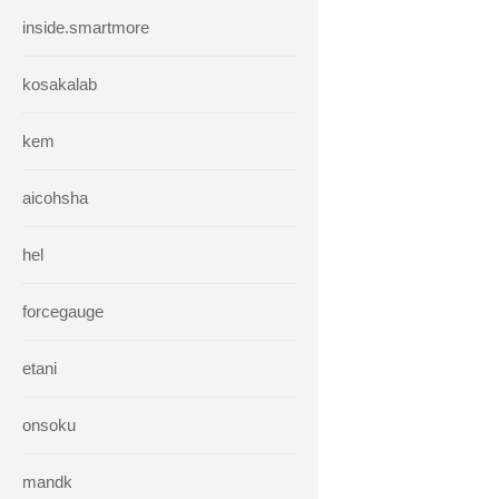
inside.smartmore
kosakalab
kem
aicohsha
hel
forcegauge
etani
onsoku
mandk