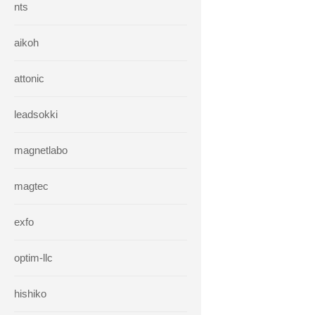
nts
aikoh
attonic
leadsokki
magnetlabo
magtec
exfo
optim-llc
hishiko