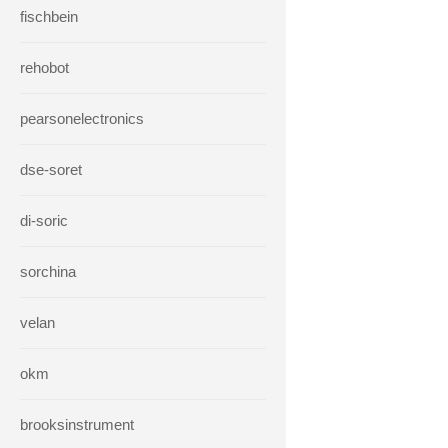
fischbein
rehobot
pearsonelectronics
dse-soret
di-soric
sorchina
velan
okm
brooksinstrument