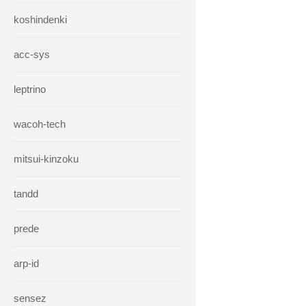
koshindenki
acc-sys
leptrino
wacoh-tech
mitsui-kinzoku
tandd
prede
arp-id
sensez