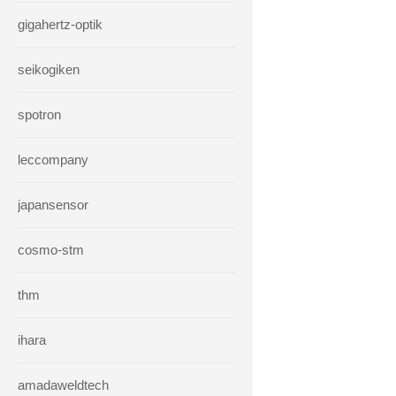
gigahertz-optik
seikogiken
spotron
leccompany
japansensor
cosmo-stm
thm
ihara
amadaweldtech