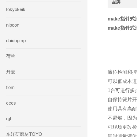
品牌
tokyokeiki
make指针
nipcon
make指针
daidopmp
荷兰
丹麦
液位检测和控
可以低成本进
flom
1台可进行多
自保持簧片开
cees
使用具有高耐
不易燃，因为
rgl
可现场更改检
东洋研磨材TOYO
同时测量液位