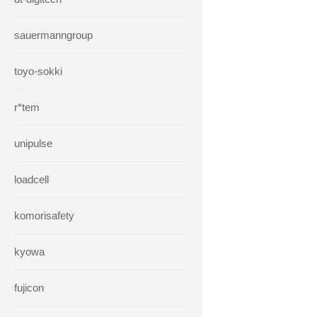
sauermanngroup
toyo-sokki
r*tem
unipulse
loadcell
komorisafety
kyowa
fujicon