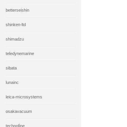
betterseishin
shinken-ltd
shimadzu
teledynemarine
sibata
lunainc
leica-microsystems
osakavacuum
technofine