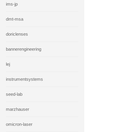
ims-jp
dmt-msa
doriclenses
bannerengineering
lej
instrumentsystems
seed-lab
marzhauser
omicron-laser