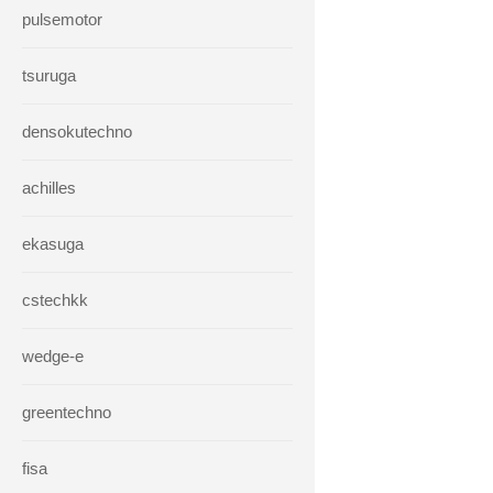
pulsemotor
tsuruga
densokutechno
achilles
ekasuga
cstechkk
wedge-e
greentechno
fisa