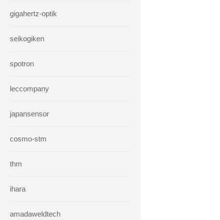
gigahertz-optik
seikogiken
spotron
leccompany
japansensor
cosmo-stm
thm
ihara
amadaweldtech