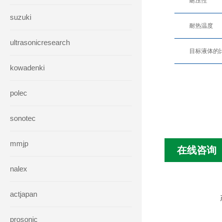
耐压性
suzuki
耐热温度
ultrasonicresearch
目标液体的
kowadenki
polec
sonotec
mmjp
在线咨询
nalex
actjapan
prosonic