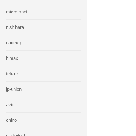
micro-spot
nishihara
nadex-p
himax
tetra-k
jp-union
avio
chino
dt-digitech