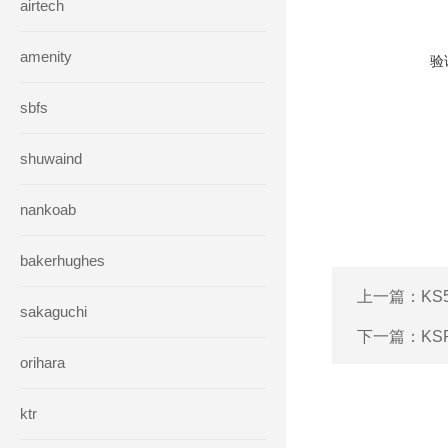
airtech
amenity
验
sbfs
shuwaind
nankoab
bakerhughes
上一篇：
KS
sakaguchi
下一篇：
KS
orihara
ktr