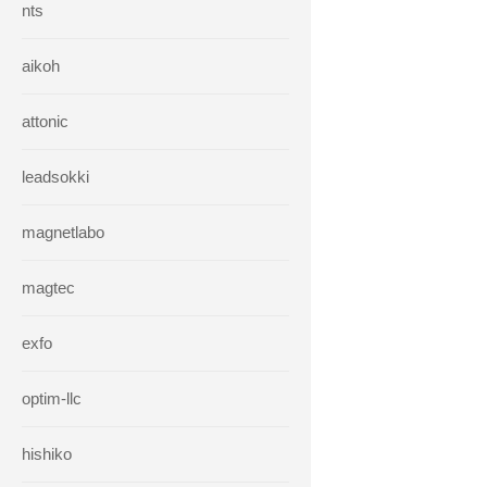
nts
aikoh
attonic
leadsokki
magnetlabo
magtec
exfo
optim-llc
hishiko