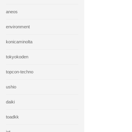
aneos
environment
konicaminolta
tokyokoden
topcon-techno
ushio
daiki
toadkk
iet