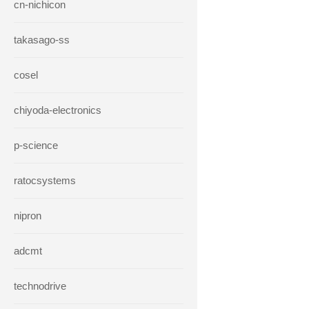
cn-nichicon
takasago-ss
cosel
chiyoda-electronics
p-science
ratocsystems
nipron
adcmt
technodrive