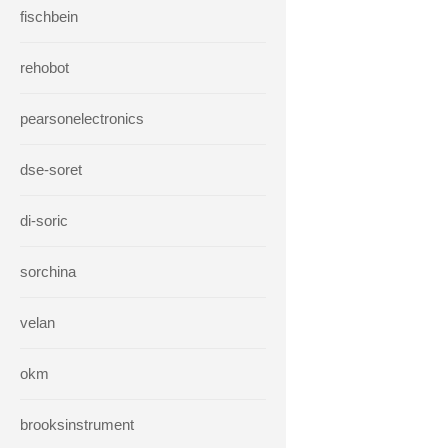
fischbein
rehobot
pearsonelectronics
dse-soret
di-soric
sorchina
velan
okm
brooksinstrument