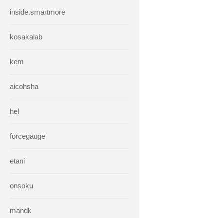
inside.smartmore
kosakalab
kem
aicohsha
hel
forcegauge
etani
onsoku
mandk