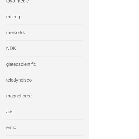
toyo-medic
mticorp
meiko-kk
NDK
giatecscientific
teledyneisco
magnetforce
ads
emic