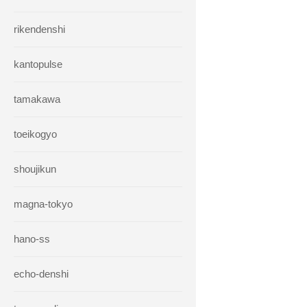
rikendenshi
kantopulse
tamakawa
toeikogyo
shoujikun
magna-tokyo
hano-ss
echo-denshi