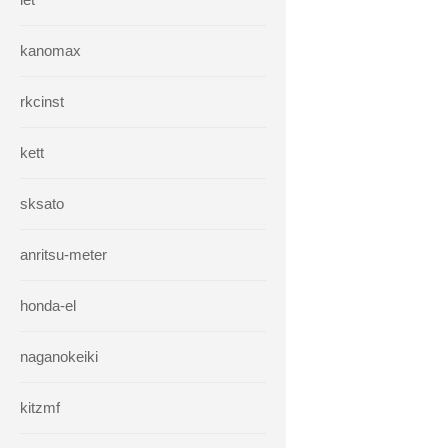
kanomax
rkcinst
kett
sksato
anritsu-meter
honda-el
naganokeiki
kitzmf