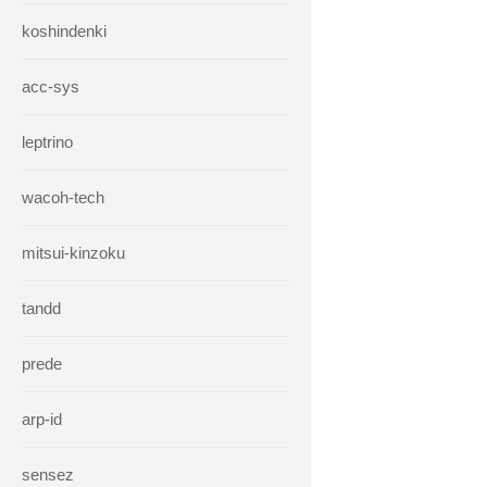
koshindenki
acc-sys
leptrino
wacoh-tech
mitsui-kinzoku
tandd
prede
arp-id
sensez