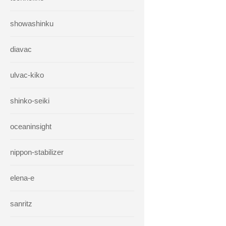
showashinku
diavac
ulvac-kiko
shinko-seiki
oceaninsight
nippon-stabilizer
elena-e
sanritz