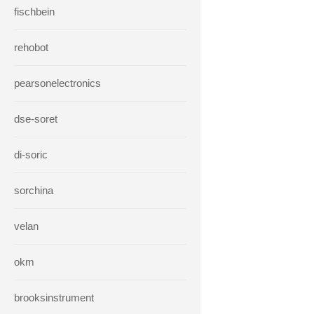
fischbein
rehobot
pearsonelectronics
dse-soret
di-soric
sorchina
velan
okm
brooksinstrument