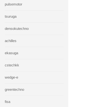
pulsemotor
tsuruga
densokutechno
achilles
ekasuga
cstechkk
wedge-e
greentechno
fisa