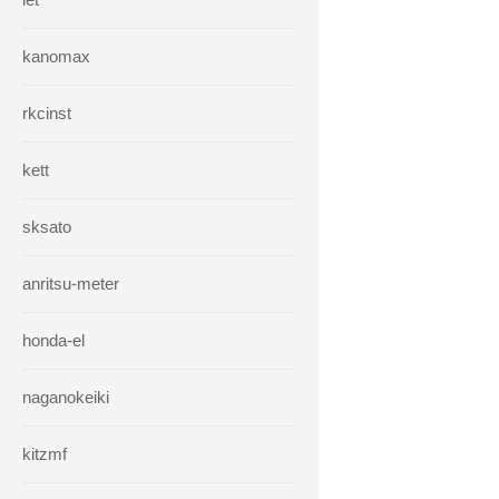
kanomax
rkcinst
kett
sksato
anritsu-meter
honda-el
naganokeiki
kitzmf