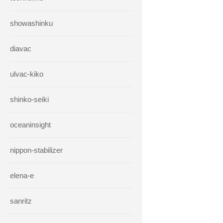
showashinku
diavac
ulvac-kiko
shinko-seiki
oceaninsight
nippon-stabilizer
elena-e
sanritz