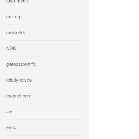
toyo-medic
mticorp
meiko-kk
NDK
giatecscientific
teledyneisco
magnetforce
ads
emic