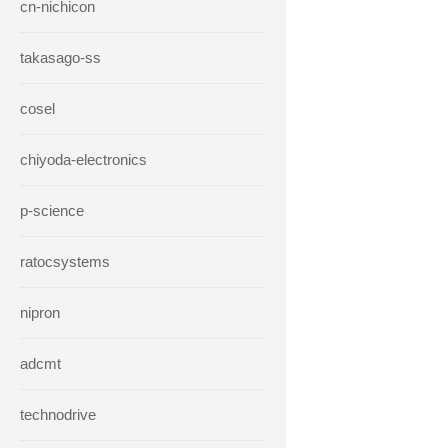
cn-nichicon
takasago-ss
cosel
chiyoda-electronics
p-science
ratocsystems
nipron
adcmt
technodrive