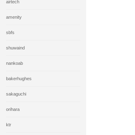
airtech
amenity
sbfs
shuwaind
nankoab
bakerhughes
sakaguchi
orihara
ktr