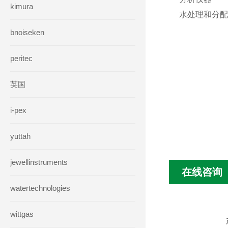
kimura
水处理和分配
bnoiseken
peritec
英国
i-pex
yuttah
jewellinstruments
在线咨询
watertechnologies
wittgas