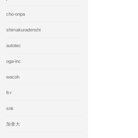
cho-onpa
shimakuradenshi
autotec
oga-inc
wacoh
ft-r
snk
加拿大