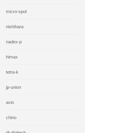
micro-spot
nishihara
nadex-p
himax
tetra-k
jp-union
avio
chino
dt-digitech