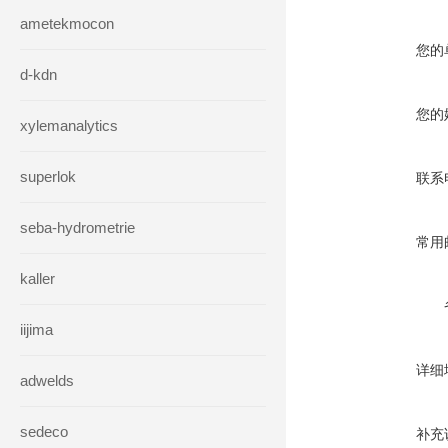
ametekmocon
您的
d-kdn
您的
xylemanalytics
superlok
联系
seba-hydrometrie
常用
kaller
iijima
详细
adwelds
sedeco
补充