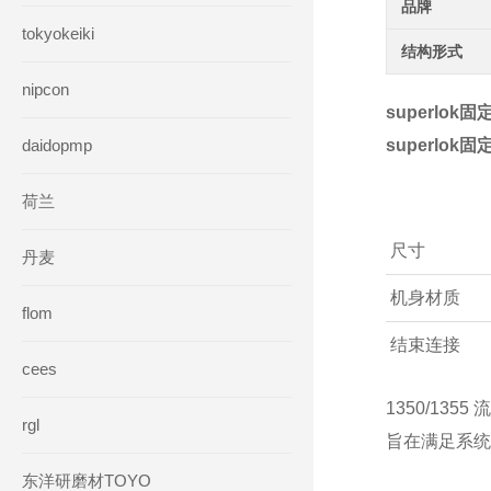
品牌
tokyokeiki
结构形式
nipcon
superlok
daidopmp
superlok
荷兰
尺寸
丹麦
机身材质
flom
结束连接
cees
1350/13
工作温度
rgl
旨在满足系统
压力等级
东洋研磨材TOYO