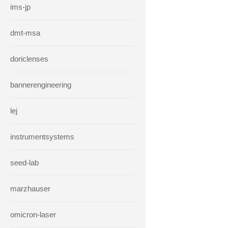
ims-jp
dmt-msa
doriclenses
bannerengineering
lej
instrumentsystems
seed-lab
marzhauser
omicron-laser