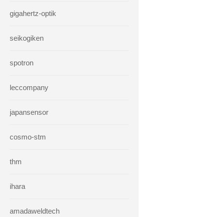
gigahertz-optik
seikogiken
spotron
leccompany
japansensor
cosmo-stm
thm
ihara
amadaweldtech