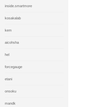
inside.smartmore
kosakalab
kem
aicohsha
hel
forcegauge
etani
onsoku
mandk