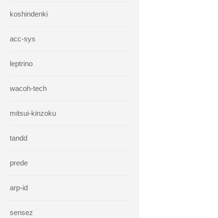
koshindenki
acc-sys
leptrino
wacoh-tech
mitsui-kinzoku
tandd
prede
arp-id
sensez