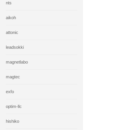
nts
aikoh
attonic
leadsokki
magnetlabo
magtec
exfo
optim-llc
hishiko