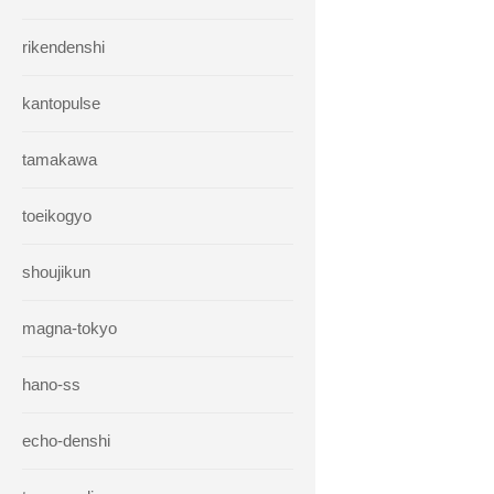
rikendenshi
kantopulse
tamakawa
toeikogyo
shoujikun
magna-tokyo
hano-ss
echo-denshi