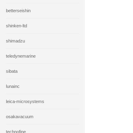
betterseishin
shinken-ltd
shimadzu
teledynemarine
sibata
lunainc
leica-microsystems
osakavacuum
technofine