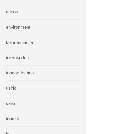
aneos
environment
konicaminolta
tokyokoden
topcon-techno
ushio
daiki
toadkk
iet