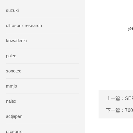
suzuki
ultrasonicresearch
验
kowadenki
polec
sonotec
mmjp
上一篇：
SE
nalex
下一篇：
76
actjapan
prosonic