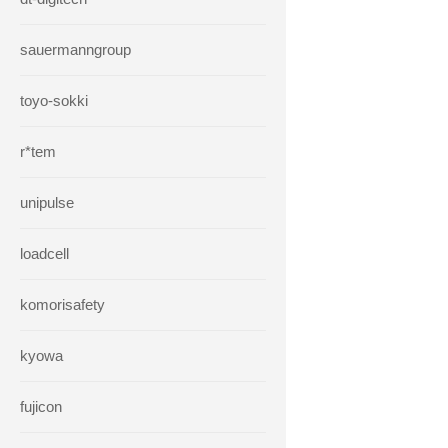
sauermanngroup
toyo-sokki
r*tem
unipulse
loadcell
komorisafety
kyowa
fujicon