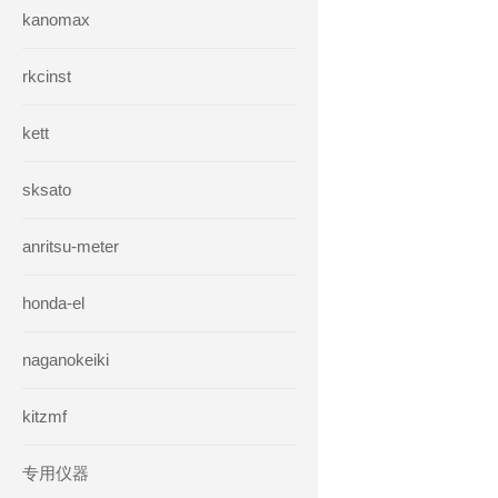
kanomax
rkcinst
kett
sksato
anritsu-meter
honda-el
naganokeiki
kitzmf
专用仪器