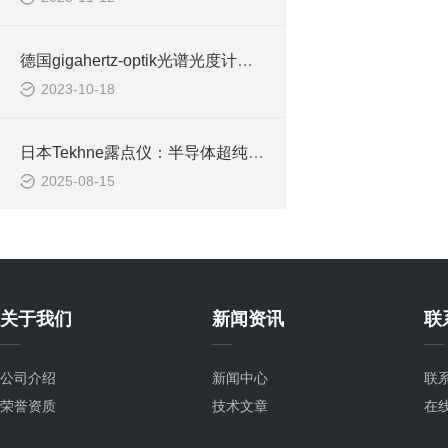
德国gigahertz-optik光谱光度计，紫外-可见-近红外光谱辐射计BTS2048-UV
2023-10-18
日本Tekhne露点仪：半导体超纯气体湿度监测专家
2025-08-15
关于我们
新闻资讯
联
公司介绍
新闻中心
联
荣誉资质
技术文章
在