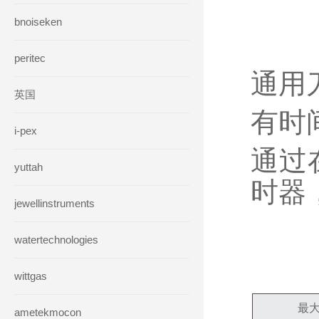
bnoiseken
peritec
通用
英国
有时
i-pex
通过在
yuttah
时器
jewellinstruments
watertechnologies
wittgas
最
ametekmocon