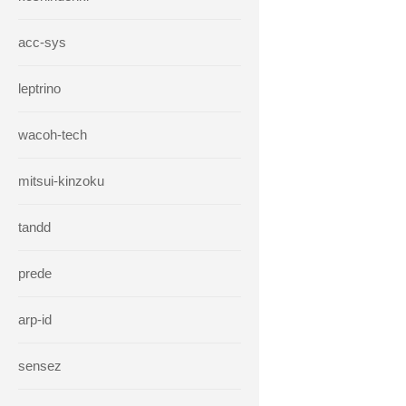
acc-sys
leptrino
wacoh-tech
mitsui-kinzoku
tandd
prede
arp-id
sensez