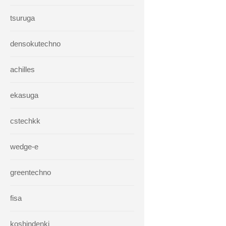
tsuruga
densokutechno
achilles
ekasuga
cstechkk
wedge-e
greentechno
fisa
koshindenki