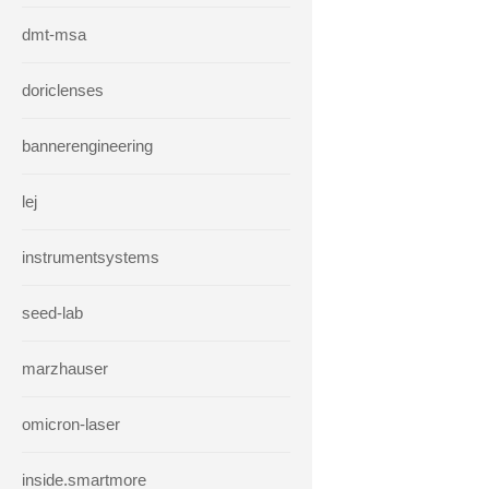
dmt-msa
doriclenses
bannerengineering
lej
instrumentsystems
seed-lab
marzhauser
omicron-laser
inside.smartmore