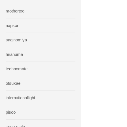
mothertool
napson
saginomiya
hiranuma
technomate
otsukael
internationallight
pisco
zone-style