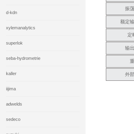
振
d-kdn
额定
xylemanalytics
定
superlok
输
seba-hydrometrie
kaller
外
iijima
adwelds
sedeco