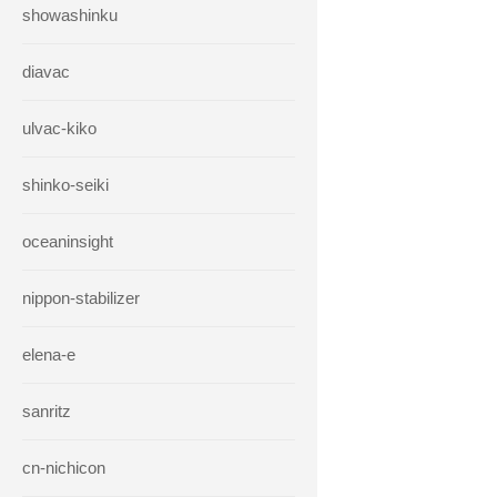
showashinku
diavac
ulvac-kiko
shinko-seiki
oceaninsight
nippon-stabilizer
elena-e
sanritz
cn-nichicon