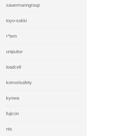
sauermanngroup
toyo-sokki
r*tem
unipulse
loadcell
komorisafety
kyowa
fujicon
nts