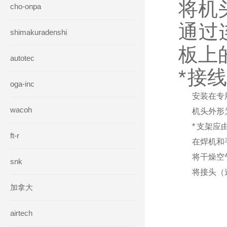
将机
cho-onpa
通过
shimakuradenshi
板上
autotec
*
接线
oga-inc
安装在专
wacoh
机头外形
*
支架应
ft-r
在焊机和手
将干燥空
snk
将接头（
加拿大
airtech