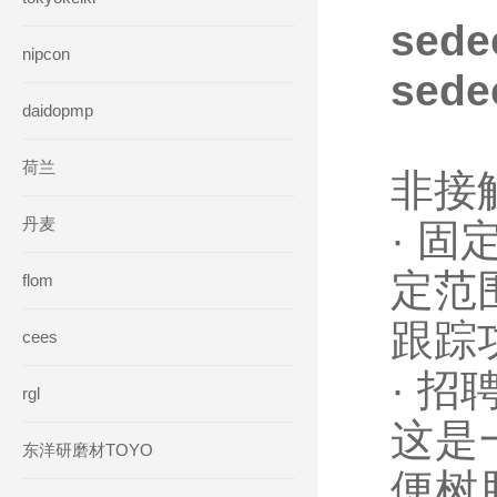
sed
nipcon
sed
daidopmp
荷兰
非接
丹麦
· 
定范
flom
跟踪
cees
· 
rgl
这是
东洋研磨材TOYO
便树