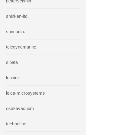
betterseishin
shinken-ltd
shimadzu
teledynemarine
sibata
lunainc
leica-microsystems
osakavacuum
technofine