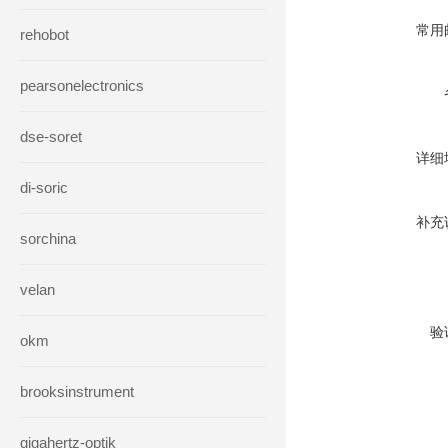
常用
rehobot
pearsonelectronics
dse-soret
详细
di-soric
补充
sorchina
velan
验
okm
brooksinstrument
gigahertz-optik