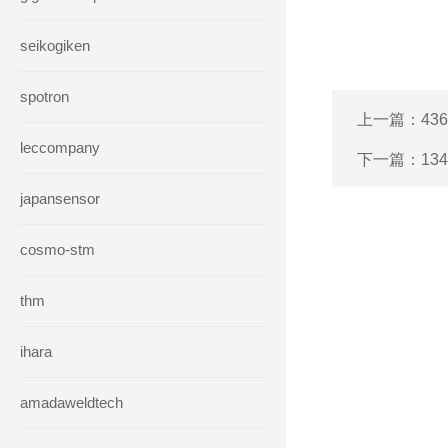
seikogiken
spotron
上一篇：
43
leccompany
下一篇：
13
japansensor
cosmo-stm
thm
ihara
amadaweldtech