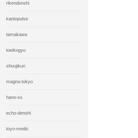
rikendenshi
kantopulse
tamakawa
toeikogyo
shoujikun
magna-tokyo
hano-ss
echo-denshi
toyo-medic