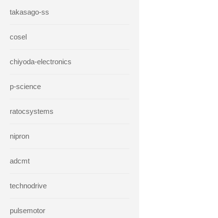
takasago-ss
cosel
chiyoda-electronics
p-science
ratocsystems
nipron
adcmt
technodrive
pulsemotor