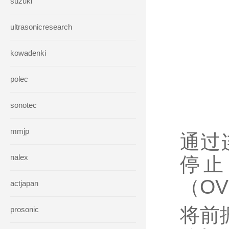
suzuki
ultrasonicresearch
kowadenki
polec
sonotec
mmjp
通过
nalex
停止
（O
actjapan
将前
prosonic