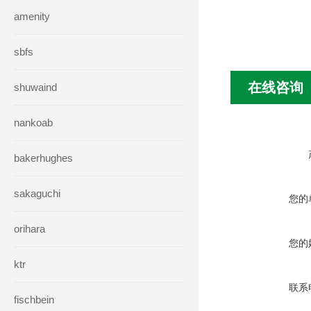
amenity
sbfs
在线咨询
shuwaind
nankoab
bakerhughes
sakaguchi
您的
orihara
您的
ktr
联系
fischbein