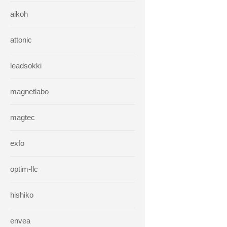
aikoh
attonic
leadsokki
magnetlabo
magtec
exfo
optim-llc
hishiko
envea