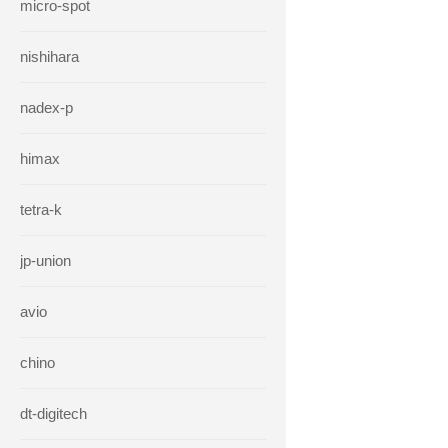
micro-spot
nishihara
nadex-p
himax
tetra-k
jp-union
avio
chino
dt-digitech