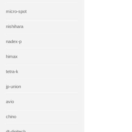
micro-spot
nishihara
nadex-p
himax
tetra-k
jp-union
avio
chino
dt-digitech