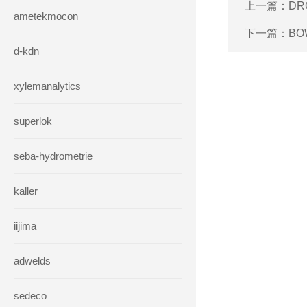
上一篇：
DR
ametekmocon
下一篇：
BO
d-kdn
xylemanalytics
superlok
seba-hydrometrie
kaller
iijima
adwelds
sedeco