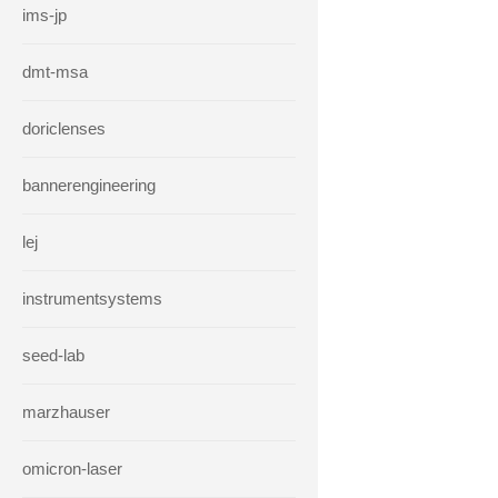
ims-jp
dmt-msa
doriclenses
bannerengineering
lej
instrumentsystems
seed-lab
marzhauser
omicron-laser