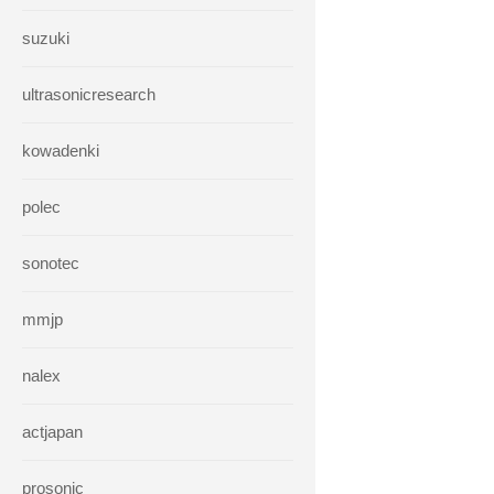
suzuki
ultrasonicresearch
kowadenki
polec
sonotec
mmjp
nalex
actjapan
prosonic