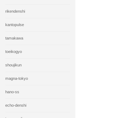
rikendenshi
kantopulse
tamakawa
toeikogyo
shoujikun
magna-tokyo
hano-ss
echo-denshi