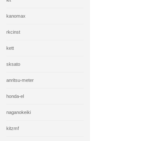
kanomax
rkcinst
kett
sksato
anritsu-meter
honda-el
naganokeiki
kitzmf