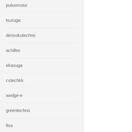
pulsemotor
tsuruga
densokutechno
achilles
ekasuga
cstechkk
wedge-e
greentechno
fisa