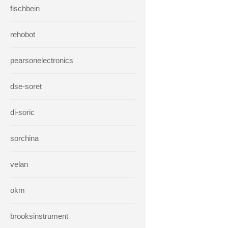
fischbein
rehobot
pearsonelectronics
dse-soret
di-soric
sorchina
velan
okm
brooksinstrument