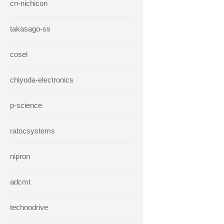
cn-nichicon
takasago-ss
cosel
chiyoda-electronics
p-science
ratocsystems
nipron
adcmt
technodrive