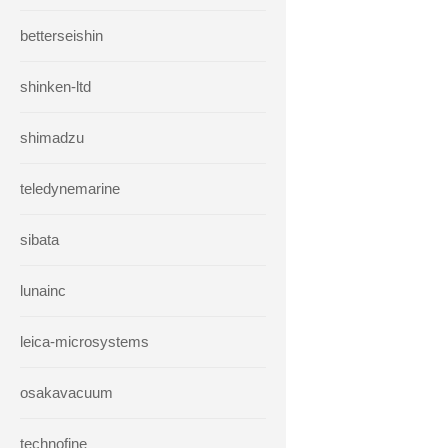
betterseishin
shinken-ltd
shimadzu
teledynemarine
sibata
lunainc
leica-microsystems
osakavacuum
technofine