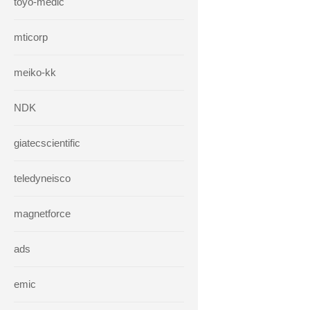
toyo-medic
mticorp
meiko-kk
NDK
giatecscientific
teledyneisco
magnetforce
ads
emic