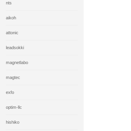
nts
aikoh
attonic
leadsokki
magnetlabo
magtec
exfo
optim-llc
hishiko