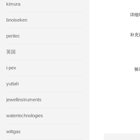
kimura
详细
bnoiseken
补充
peritec
英国
i-pex
验
yuttah
jewellinstruments
watertechnologies
wittgas