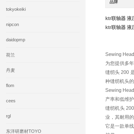
品牌
tokyokeiki
ktr联轴器 液
nipcon
ktr联轴器 液
daidopmp
Sewing
Hea
荷兰
为您提供多年
丹麦
缝纫头 20
种缝纫机头的
flom
Sewing He
产率和低维护
cees
缝纫机头 2
rgl
业，其耐用的
它是一款单线
东洋研磨材TOYO