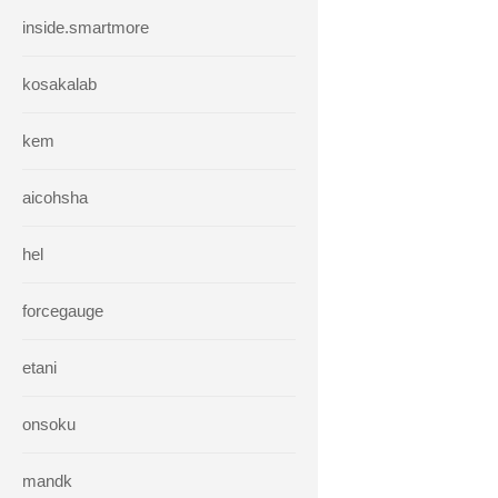
inside.smartmore
kosakalab
kem
aicohsha
hel
forcegauge
etani
onsoku
mandk