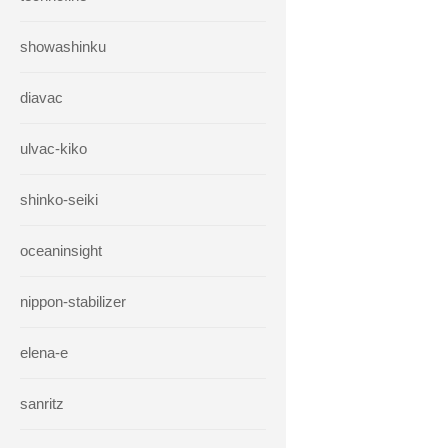
showashinku
diavac
ulvac-kiko
shinko-seiki
oceaninsight
nippon-stabilizer
elena-e
sanritz