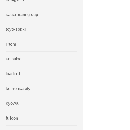
sauermanngroup
toyo-sokki
r*tem
unipulse
loadcell
komorisafety
kyowa
fujicon