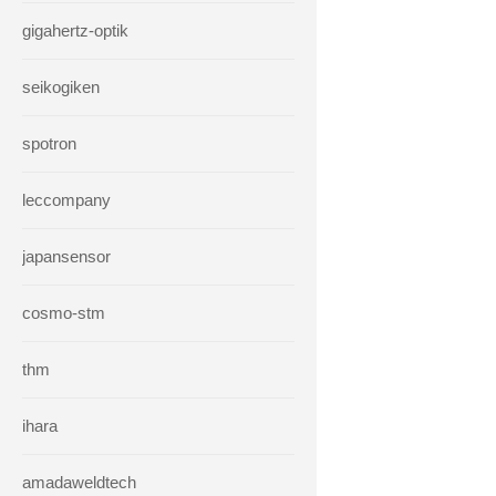
gigahertz-optik
seikogiken
spotron
leccompany
japansensor
cosmo-stm
thm
ihara
amadaweldtech