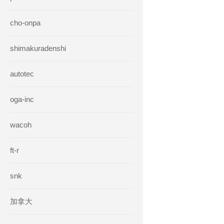
cho-onpa
shimakuradenshi
autotec
oga-inc
wacoh
ft-r
snk
加拿大