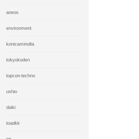
aneos
environment
konicaminolta
tokyokoden
topcon-techno
ushio
daiki
toadkk
iet