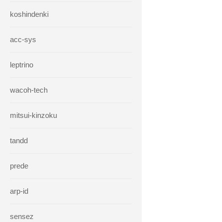
koshindenki
acc-sys
leptrino
wacoh-tech
mitsui-kinzoku
tandd
prede
arp-id
sensez