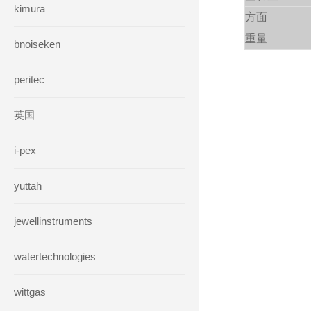
kimura
方面
重量
bnoiseken
peritec
英国
i-pex
yuttah
jewellinstruments
watertechnologies
wittgas