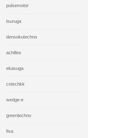
pulsemotor
tsuruga
densokutechno
achilles
ekasuga
cstechkk
wedge-e
greentechno
fisa