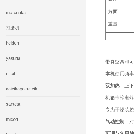
方面
marunaka
重量
打磨机
heidon
yasuda
带真空泵和可
nittoh
本机使用
频率
双加热
，上下
daieikagakuseiki
机箱带静电烤
santest
专为干燥装袋
midori
气动控制
。
对
可调节实用的