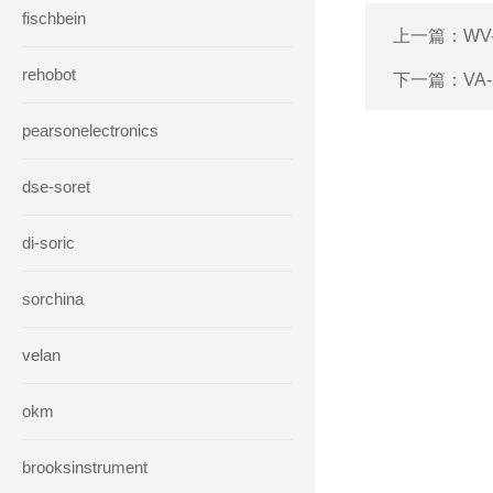
fischbein
上一篇：
WV
rehobot
下一篇：
VA
pearsonelectronics
dse-soret
di-soric
sorchina
velan
okm
brooksinstrument