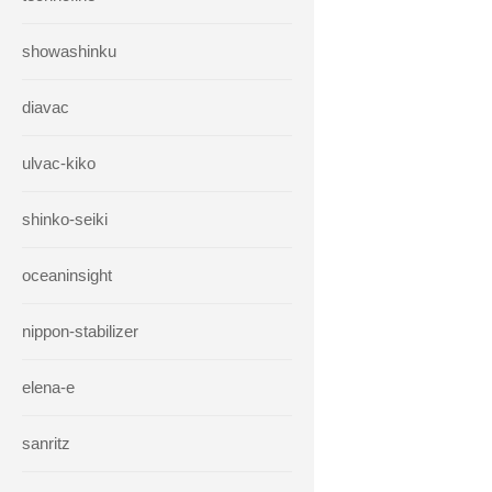
showashinku
diavac
ulvac-kiko
shinko-seiki
oceaninsight
nippon-stabilizer
elena-e
sanritz