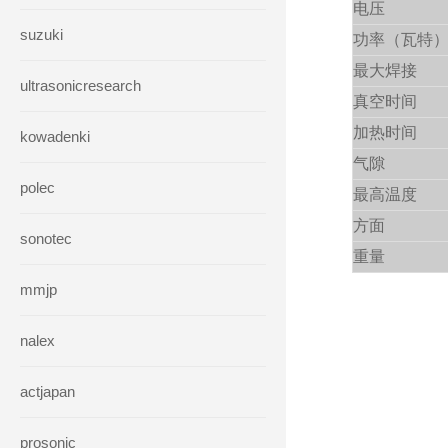
电压
suzuki
功率（瓦特
最大焊接
ultrasonicresearch
真空时间
加热时间
kowadenki
气隙
polec
最高温度
方面
sonotec
重量
mmjp
nalex
actjapan
prosonic