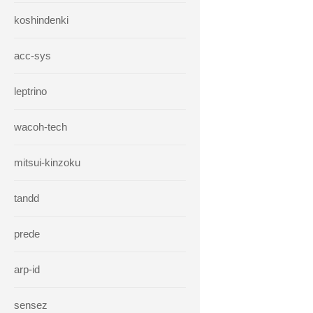
koshindenki
acc-sys
leptrino
wacoh-tech
mitsui-kinzoku
tandd
prede
arp-id
sensez