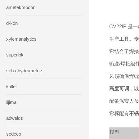
ametekmocon
d-kdn
CV22IP 
xylemanalytics
生产工具。
专
它结合了焊接
superlok
输送/焊接组
seba-hydrometrie
风扇确保焊缝
kaller
高度可调
，以
配备保安人员
iijima
它标配有
不锈
adwelds
模型
sedeco