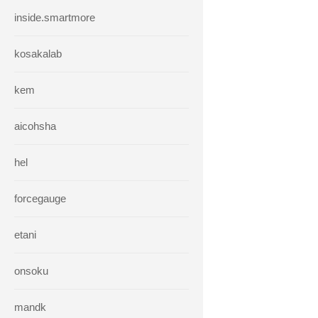
inside.smartmore
kosakalab
kem
aicohsha
hel
forcegauge
etani
onsoku
mandk