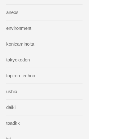
aneos
environment
konicaminolta
tokyokoden
topcon-techno
ushio
daiki
toadkk
iet