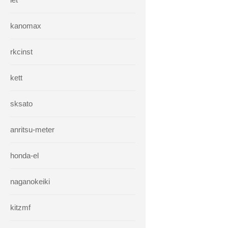
kanomax
rkcinst
kett
sksato
anritsu-meter
honda-el
naganokeiki
kitzmf