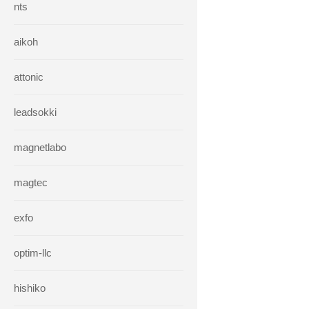
nts
aikoh
attonic
leadsokki
magnetlabo
magtec
exfo
optim-llc
hishiko