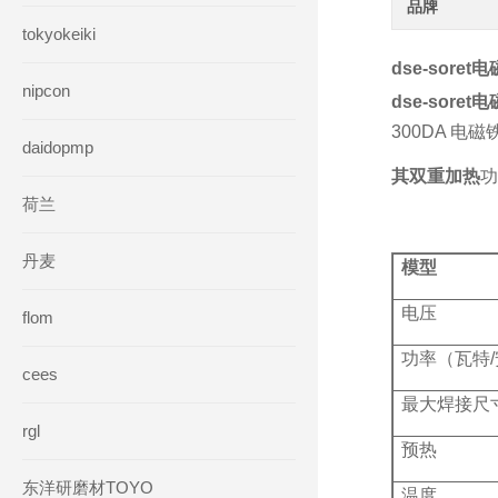
品牌
tokyokeiki
dse-sore
nipcon
dse-sore
300DA 电
daidopmp
其双重加热
功
荷兰
丹麦
模型
电压
flom
功率（瓦特
cees
最大焊接尺
rgl
预热
东洋研磨材TOYO
温度