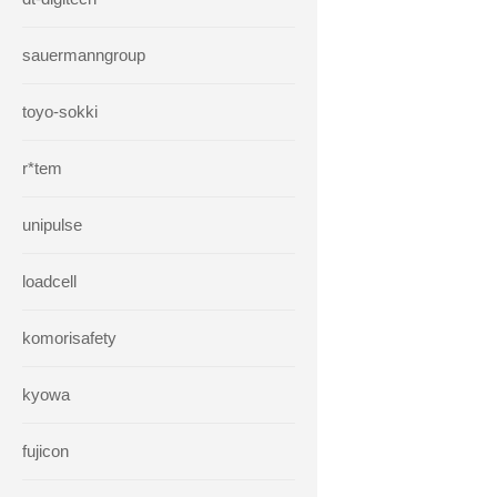
sauermanngroup
toyo-sokki
r*tem
unipulse
loadcell
komorisafety
kyowa
fujicon