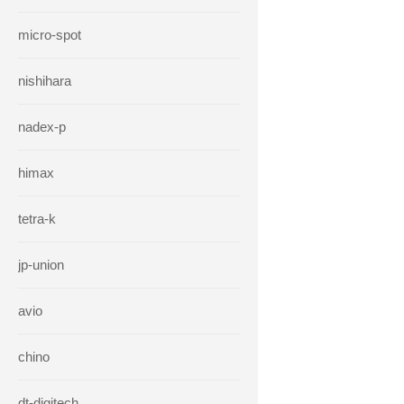
micro-spot
nishihara
nadex-p
himax
tetra-k
jp-union
avio
chino
dt-digitech