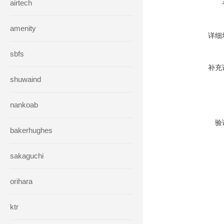
airtech
amenity
详细
sbfs
补充
shuwaind
nankoab
验
bakerhughes
sakaguchi
orihara
ktr