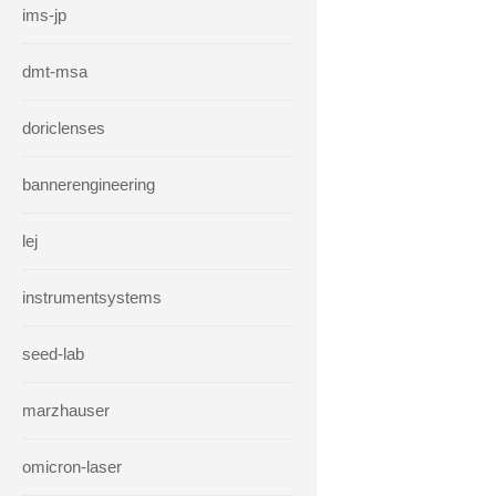
ims-jp
dmt-msa
doriclenses
bannerengineering
lej
instrumentsystems
seed-lab
marzhauser
omicron-laser