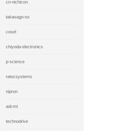
cn-nichicon
takasago-ss
cosel
chiyoda-electronics
p-science
ratocsystems
nipron
adcmt
technodrive