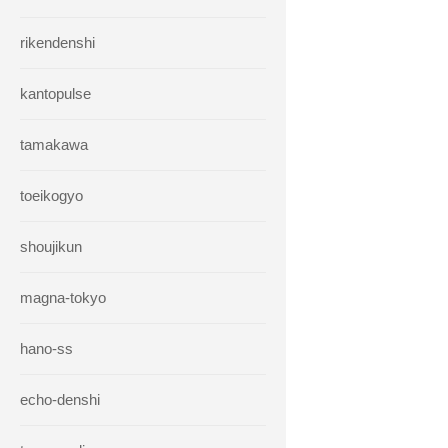
rikendenshi
kantopulse
tamakawa
toeikogyo
shoujikun
magna-tokyo
hano-ss
echo-denshi