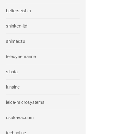
betterseishin
shinken-ltd
shimadzu
teledynemarine
sibata
lunainc
leica-microsystems
osakavacuum
technofine