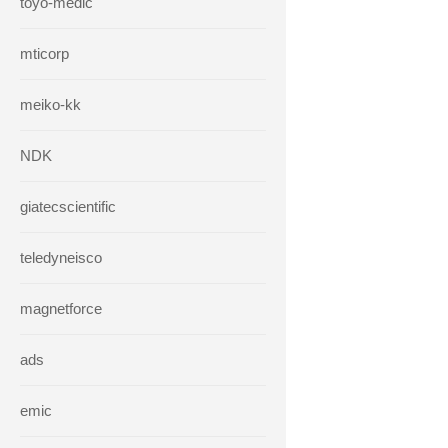
toyo-medic
mticorp
meiko-kk
NDK
giatecscientific
teledyneisco
magnetforce
ads
emic