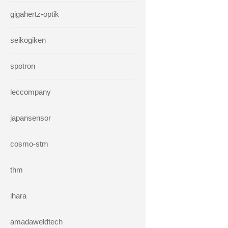
gigahertz-optik
seikogiken
spotron
leccompany
japansensor
cosmo-stm
thm
ihara
amadaweldtech