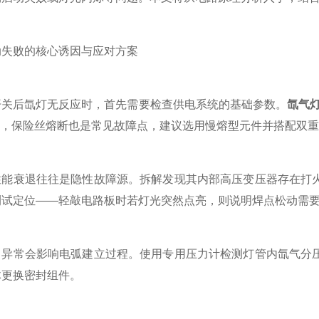
败的核心诱因与应对方案
后氙灯无反应时，首先需要检查供电系统的基础参数。
氙气
动)，保险丝熔断也是常见故障点，建议选用慢熔型元件并搭配双
衰退往往是隐性故障源。拆解发现其内部高压变压器存在打火
测试定位——轻敲电路板时若灯光突然点亮，则说明焊点松动需
常会影响电弧建立过程。使用专用压力计检测灯管内氙气分压
体更换密封组件。