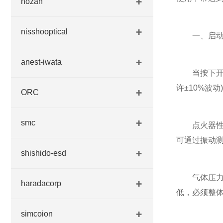
hozan
nisshooptical
一、启动失
anest-iwata
当按下开关
许±10%波
ORC
smc
点火器性能
可通过振动
shishido-esd
气体压力异
haradacorp
低，必须整
simcoion