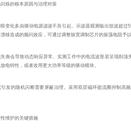
烁的根本原因与治理对策
变化多由驱动电源滤波不良引起。示波器观测输出纹波超过5%
率漂移造成的频闪效应，可通过调整脉宽调制芯片的振荡电阻予
衡会导致动态响应异常。实测工作中的电流波形若呈现削顶失
光放电特性，或者改用更大功率等级的驱动模块。
发的随机闪断需要屏蔽治理。采用双层磁环扼流圈抑制高频
维护的关键措施