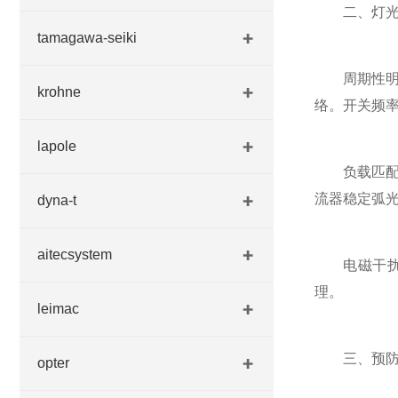
二、灯光闪
tamagawa-seiki
周期性明暗
krohne
络。开关频
lapole
负载匹配失
流器稳定弧
dyna-t
aitecsystem
电磁干扰引
理。
leimac
三、预防性
opter